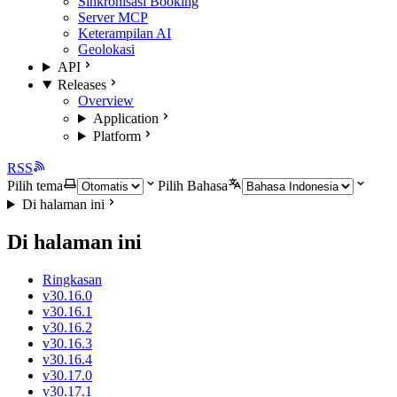
Sinkronisasi Booking
Server MCP
Keterampilan AI
Geolokasi
API
Releases
Overview
Application
Platform
RSS
Pilih tema
Pilih Bahasa
Di halaman ini
Di halaman ini
Ringkasan
v30.16.0
v30.16.1
v30.16.2
v30.16.3
v30.16.4
v30.17.0
v30.17.1