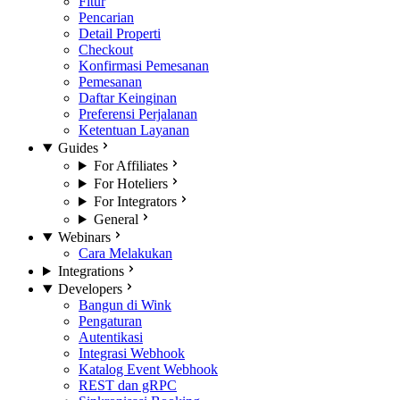
Fitur
Pencarian
Detail Properti
Checkout
Konfirmasi Pemesanan
Pemesanan
Daftar Keinginan
Preferensi Perjalanan
Ketentuan Layanan
Guides
For Affiliates
For Hoteliers
For Integrators
General
Webinars
Cara Melakukan
Integrations
Developers
Bangun di Wink
Pengaturan
Autentikasi
Integrasi Webhook
Katalog Event Webhook
REST dan gRPC