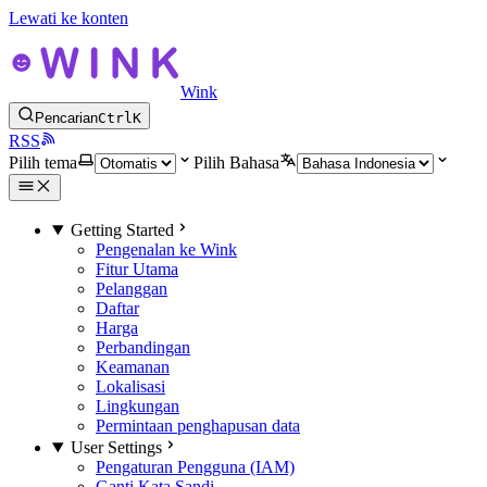
Lewati ke konten
Wink
Pencarian
Ctrl
K
RSS
Pilih tema
Pilih Bahasa
Getting Started
Pengenalan ke Wink
Fitur Utama
Pelanggan
Daftar
Harga
Perbandingan
Keamanan
Lokalisasi
Lingkungan
Permintaan penghapusan data
User Settings
Pengaturan Pengguna (IAM)
Ganti Kata Sandi