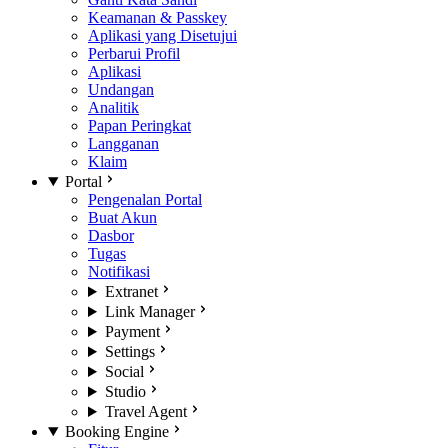
Keamanan & Passkey
Aplikasi yang Disetujui
Perbarui Profil
Aplikasi
Undangan
Analitik
Papan Peringkat
Langganan
Klaim
Portal
Pengenalan Portal
Buat Akun
Dasbor
Tugas
Notifikasi
Extranet
Link Manager
Payment
Settings
Social
Studio
Travel Agent
Booking Engine