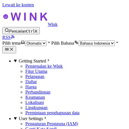
Lewati ke konten
Wink
Pencarian
Ctrl
K
RSS
Pilih tema
Pilih Bahasa
Getting Started
Pengenalan ke Wink
Fitur Utama
Pelanggan
Daftar
Harga
Perbandingan
Keamanan
Lokalisasi
Lingkungan
Permintaan penghapusan data
User Settings
Pengaturan Pengguna (IAM)
Ganti Kata Sandi