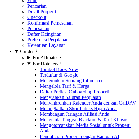
Fitur
Pencarian
Detail Properti
Checkout
Konfirmasi Pemesanan
Pemesanan
Daftar Keinginan
Preferensi Perjalanan
Ketentuan Layanan
Guides
For Affiliates
For Hoteliers
Tombol Book Now
Terdaftar di Google
Menemukan Seorang Influencer
Mengelola Tarif & Harga
Daftar Periksa Onboarding Properti
Menyiapkan Saluran Penjualan
Menyinkronkan Kalender Anda dengan CalDAV
Meningkatkan Skor Indeks Hijau Anda
Membangun Jaringan Afiliasi Anda
Mengelola Tanggal Blackout & Tarif Khusus
Mengotomatiskan Media Sosial untuk Properti
Anda
Pendaftaran Properti dengan Bantuan AI