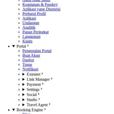
Keamanan & Passkey
Aplikasi yang Disetujui
Perbarui Profil
Aplikasi
Undangan
Analitik
Papan Peringkat
Langganan
Klaim
Portal
Pengenalan Portal
Buat Akun
Dasbor
Tugas
Notifikasi
Extranet
Link Manager
Payment
Settings
Social
Studio
Travel Agent
Booking Engine