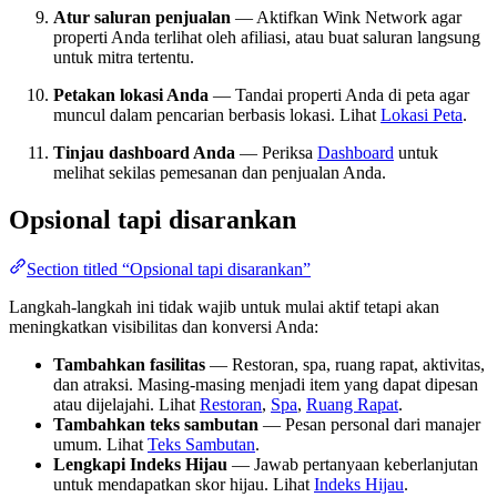
Atur saluran penjualan
— Aktifkan Wink Network agar
properti Anda terlihat oleh afiliasi, atau buat saluran langsung
untuk mitra tertentu.
Petakan lokasi Anda
— Tandai properti Anda di peta agar
muncul dalam pencarian berbasis lokasi. Lihat
Lokasi Peta
.
Tinjau dashboard Anda
— Periksa
Dashboard
untuk
melihat sekilas pemesanan dan penjualan Anda.
Opsional tapi disarankan
Section titled “Opsional tapi disarankan”
Langkah-langkah ini tidak wajib untuk mulai aktif tetapi akan
meningkatkan visibilitas dan konversi Anda:
Tambahkan fasilitas
— Restoran, spa, ruang rapat, aktivitas,
dan atraksi. Masing-masing menjadi item yang dapat dipesan
atau dijelajahi. Lihat
Restoran
,
Spa
,
Ruang Rapat
.
Tambahkan teks sambutan
— Pesan personal dari manajer
umum. Lihat
Teks Sambutan
.
Lengkapi Indeks Hijau
— Jawab pertanyaan keberlanjutan
untuk mendapatkan skor hijau. Lihat
Indeks Hijau
.