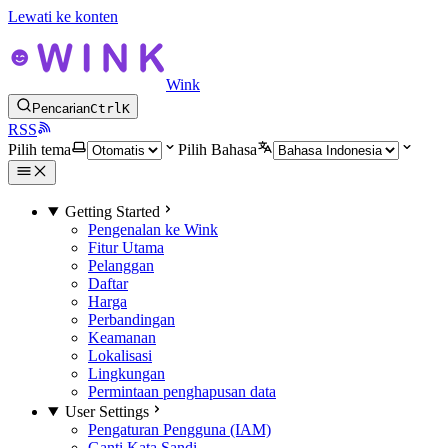
Lewati ke konten
Wink
Pencarian
Ctrl
K
RSS
Pilih tema
Pilih Bahasa
Getting Started
Pengenalan ke Wink
Fitur Utama
Pelanggan
Daftar
Harga
Perbandingan
Keamanan
Lokalisasi
Lingkungan
Permintaan penghapusan data
User Settings
Pengaturan Pengguna (IAM)
Ganti Kata Sandi