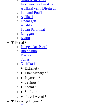
Keamanan & Passkey
Aplikasi yang Disetujui
Perbarui Profil
Aplikasi
Undangan
Analitik
Papan Peringkat
Langganan
Klaim
Portal
Pengenalan Portal
Buat Akun
Dasbor
Tugas
Notifikasi
Extranet
Link Manager
Payment
Settings
Social
Studio
Travel Agent
Booking Engine