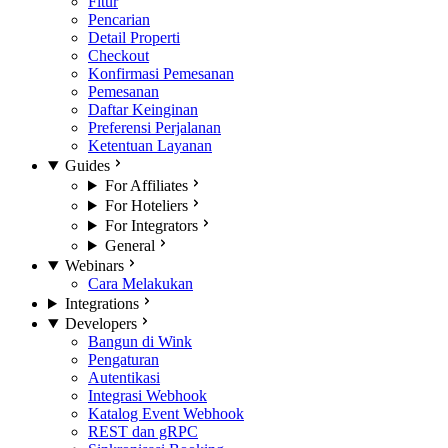
Fitur
Pencarian
Detail Properti
Checkout
Konfirmasi Pemesanan
Pemesanan
Daftar Keinginan
Preferensi Perjalanan
Ketentuan Layanan
Guides
For Affiliates
For Hoteliers
For Integrators
General
Webinars
Cara Melakukan
Integrations
Developers
Bangun di Wink
Pengaturan
Autentikasi
Integrasi Webhook
Katalog Event Webhook
REST dan gRPC