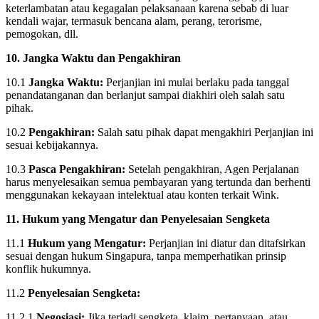
keterlambatan atau kegagalan pelaksanaan karena sebab di luar
kendali wajar, termasuk bencana alam, perang, terorisme,
pemogokan, dll.
10. Jangka Waktu dan Pengakhiran
10.1
Jangka Waktu:
Perjanjian ini mulai berlaku pada tanggal
penandatanganan dan berlanjut sampai diakhiri oleh salah satu
pihak.
10.2
Pengakhiran:
Salah satu pihak dapat mengakhiri Perjanjian ini
sesuai kebijakannya.
10.3
Pasca Pengakhiran:
Setelah pengakhiran, Agen Perjalanan
harus menyelesaikan semua pembayaran yang tertunda dan berhenti
menggunakan kekayaan intelektual atau konten terkait Wink.
11. Hukum yang Mengatur dan Penyelesaian Sengketa
11.1
Hukum yang Mengatur:
Perjanjian ini diatur dan ditafsirkan
sesuai dengan hukum Singapura, tanpa memperhatikan prinsip
konflik hukumnya.
11.2
Penyelesaian Sengketa:
11.2.1
Negosiasi:
Jika terjadi sengketa, klaim, pertanyaan, atau