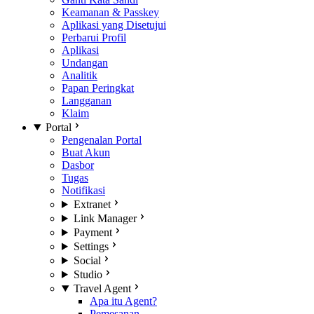
Keamanan & Passkey
Aplikasi yang Disetujui
Perbarui Profil
Aplikasi
Undangan
Analitik
Papan Peringkat
Langganan
Klaim
Portal
Pengenalan Portal
Buat Akun
Dasbor
Tugas
Notifikasi
Extranet
Link Manager
Payment
Settings
Social
Studio
Travel Agent
Apa itu Agent?
Pemesanan