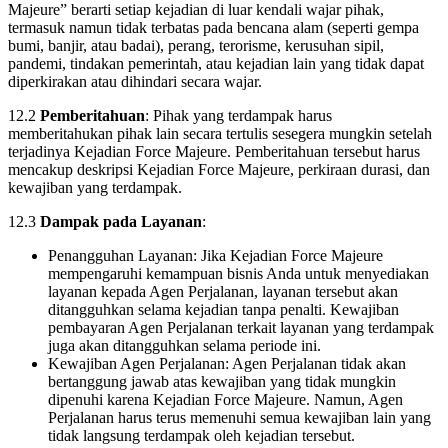
Majeure” berarti setiap kejadian di luar kendali wajar pihak,
termasuk namun tidak terbatas pada bencana alam (seperti gempa
bumi, banjir, atau badai), perang, terorisme, kerusuhan sipil,
pandemi, tindakan pemerintah, atau kejadian lain yang tidak dapat
diperkirakan atau dihindari secara wajar.
12.2
Pemberitahuan
: Pihak yang terdampak harus
memberitahukan pihak lain secara tertulis sesegera mungkin setelah
terjadinya Kejadian Force Majeure. Pemberitahuan tersebut harus
mencakup deskripsi Kejadian Force Majeure, perkiraan durasi, dan
kewajiban yang terdampak.
12.3
Dampak pada Layanan
:
Penangguhan Layanan: Jika Kejadian Force Majeure
mempengaruhi kemampuan bisnis Anda untuk menyediakan
layanan kepada Agen Perjalanan, layanan tersebut akan
ditangguhkan selama kejadian tanpa penalti. Kewajiban
pembayaran Agen Perjalanan terkait layanan yang terdampak
juga akan ditangguhkan selama periode ini.
Kewajiban Agen Perjalanan: Agen Perjalanan tidak akan
bertanggung jawab atas kewajiban yang tidak mungkin
dipenuhi karena Kejadian Force Majeure. Namun, Agen
Perjalanan harus terus memenuhi semua kewajiban lain yang
tidak langsung terdampak oleh kejadian tersebut.