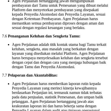
Agen Perjalanan bertanggung jawab mengumpulkan
pembayaran dari Tamu untuk Pemesanan yang dibuat melalui
Platform dan menyetorkan pembayaran yang disepakati
kepada Penyedia Akomodasi dan Penyedia Layanan, sesuai
dengan Ketentuan Pembayaran. Agen Perjalanan harus
memastikan semua pembayaran diproses dengan aman dan
sesuai dengan regulasi keuangan yang berlaku.
7.6
Penanganan Keluhan dan Sengketa Tamu:
Agen Perjalanan adalah titik kontak utama bagi Tamu terkait
keluhan, sengketa, atau masalah yang berkaitan dengan
layanan yang disediakan melalui Platform. Agen Perjalanan
harus berupaya menyelesaikan keluhan dan sengketa tersebut
dengan cepat dan dengan cara yang menjaga hubungan baik
dengan Tamu dan Penyedia Akomodasi.
7.7
Pelaporan dan Akuntabilitas:
Agen Perjalanan harus memberikan laporan rutin kepada
Penyedia Layanan yang merinci kinerja kewajibannya
berdasarkan Perjanjian ini, termasuk namun tidak terbatas
pada data penjualan, statistik Pemesanan, dan umpan balik
pelanggan. Agen Perjalanan bertanggung jawab atas
keakuratan laporan ini dan harus bekerja sama dengan
Penyedia Layanan dalam audit atau tinjauan operasional.