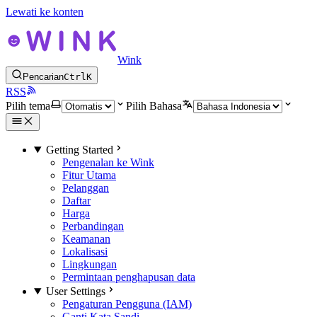
Lewati ke konten
Wink
Pencarian
Ctrl
K
RSS
Pilih tema
Pilih Bahasa
Getting Started
Pengenalan ke Wink
Fitur Utama
Pelanggan
Daftar
Harga
Perbandingan
Keamanan
Lokalisasi
Lingkungan
Permintaan penghapusan data
User Settings
Pengaturan Pengguna (IAM)
Ganti Kata Sandi