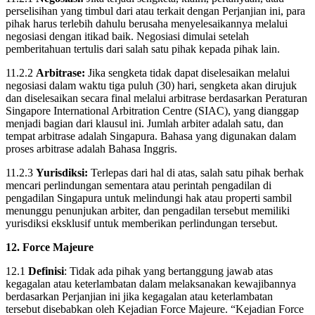
perselisihan yang timbul dari atau terkait dengan Perjanjian ini, para
pihak harus terlebih dahulu berusaha menyelesaikannya melalui
negosiasi dengan itikad baik. Negosiasi dimulai setelah
pemberitahuan tertulis dari salah satu pihak kepada pihak lain.
11.2.2
Arbitrase:
Jika sengketa tidak dapat diselesaikan melalui
negosiasi dalam waktu tiga puluh (30) hari, sengketa akan dirujuk
dan diselesaikan secara final melalui arbitrase berdasarkan Peraturan
Singapore International Arbitration Centre (SIAC), yang dianggap
menjadi bagian dari klausul ini. Jumlah arbiter adalah satu, dan
tempat arbitrase adalah Singapura. Bahasa yang digunakan dalam
proses arbitrase adalah Bahasa Inggris.
11.2.3
Yurisdiksi:
Terlepas dari hal di atas, salah satu pihak berhak
mencari perlindungan sementara atau perintah pengadilan di
pengadilan Singapura untuk melindungi hak atau properti sambil
menunggu penunjukan arbiter, dan pengadilan tersebut memiliki
yurisdiksi eksklusif untuk memberikan perlindungan tersebut.
12. Force Majeure
12.1
Definisi
: Tidak ada pihak yang bertanggung jawab atas
kegagalan atau keterlambatan dalam melaksanakan kewajibannya
berdasarkan Perjanjian ini jika kegagalan atau keterlambatan
tersebut disebabkan oleh Kejadian Force Majeure. “Kejadian Force