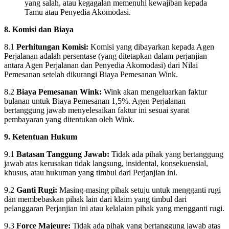
yang salah, atau kegagalan memenuhi kewajiban kepada
Tamu atau Penyedia Akomodasi.
8. Komisi dan Biaya
8.1
Perhitungan Komisi:
Komisi yang dibayarkan kepada Agen
Perjalanan adalah persentase (yang ditetapkan dalam perjanjian
antara Agen Perjalanan dan Penyedia Akomodasi) dari Nilai
Pemesanan setelah dikurangi Biaya Pemesanan Wink.
8.2
Biaya Pemesanan Wink:
Wink akan mengeluarkan faktur
bulanan untuk Biaya Pemesanan 1,5%. Agen Perjalanan
bertanggung jawab menyelesaikan faktur ini sesuai syarat
pembayaran yang ditentukan oleh Wink.
9. Ketentuan Hukum
9.1
Batasan Tanggung Jawab:
Tidak ada pihak yang bertanggung
jawab atas kerusakan tidak langsung, insidental, konsekuensial,
khusus, atau hukuman yang timbul dari Perjanjian ini.
9.2
Ganti Rugi:
Masing-masing pihak setuju untuk mengganti rugi
dan membebaskan pihak lain dari klaim yang timbul dari
pelanggaran Perjanjian ini atau kelalaian pihak yang mengganti rugi.
9.3
Force Majeure:
Tidak ada pihak yang bertanggung jawab atas