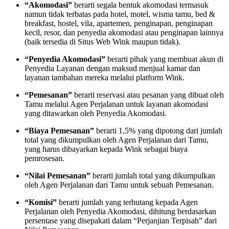
“Akomodasi”
berarti segala bentuk akomodasi termasuk
namun tidak terbatas pada hotel, motel, wisma tamu, bed &
breakfast, hostel, vila, apartemen, penginapan, penginapan
kecil, resor, dan penyedia akomodasi atau penginapan lainnya
(baik tersedia di Situs Web Wink maupun tidak).
“Penyedia Akomodasi”
berarti pihak yang membuat akun di
Penyedia Layanan dengan maksud menjual kamar dan
layanan tambahan mereka melalui platform Wink.
“Pemesanan”
berarti reservasi atau pesanan yang dibuat oleh
Tamu melalui Agen Perjalanan untuk layanan akomodasi
yang ditawarkan oleh Penyedia Akomodasi.
“Biaya Pemesanan”
berarti 1,5% yang dipotong dari jumlah
total yang dikumpulkan oleh Agen Perjalanan dari Tamu,
yang harus dibayarkan kepada Wink sebagai biaya
pemrosesan.
“Nilai Pemesanan”
berarti jumlah total yang dikumpulkan
oleh Agen Perjalanan dari Tamu untuk sebuah Pemesanan.
“Komisi”
berarti jumlah yang terhutang kepada Agen
Perjalanan oleh Penyedia Akomodasi, dihitung berdasarkan
persentase yang disepakati dalam “Perjanjian Terpisah” dari