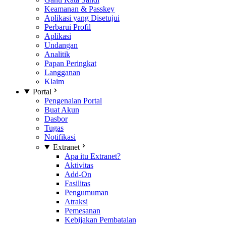
Keamanan & Passkey
Aplikasi yang Disetujui
Perbarui Profil
Aplikasi
Undangan
Analitik
Papan Peringkat
Langganan
Klaim
Portal
Pengenalan Portal
Buat Akun
Dasbor
Tugas
Notifikasi
Extranet
Apa itu Extranet?
Aktivitas
Add-On
Fasilitas
Pengumuman
Atraksi
Pemesanan
Kebijakan Pembatalan