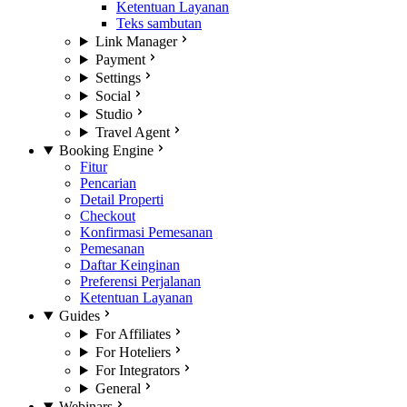
Ketentuan Layanan
Teks sambutan
Link Manager
Payment
Settings
Social
Studio
Travel Agent
Booking Engine
Fitur
Pencarian
Detail Properti
Checkout
Konfirmasi Pemesanan
Pemesanan
Daftar Keinginan
Preferensi Perjalanan
Ketentuan Layanan
Guides
For Affiliates
For Hoteliers
For Integrators
General
Webinars