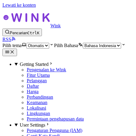
Lewati ke konten
Wink
Pencarian
Ctrl
K
RSS
Pilih tema
Pilih Bahasa
Getting Started
Pengenalan ke Wink
Fitur Utama
Pelanggan
Daftar
Harga
Perbandingan
Keamanan
Lokalisasi
Lingkungan
Permintaan penghapusan data
User Settings
Pengaturan Pengguna (IAM)
Ganti Kata Sandi