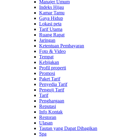
Manajer Umum
Indeks Hijau
Kamar Tamu
Gaya Hidup
Lokasi peta
Tarif Utama
Ruang Rapat
Jaringan
Ketentuan Pembayaran
Foto & Video
Tempat
Kebijakan
Profil properti
Promosi
Paket Tarif
Penyedia Tarif
Penguji Tarif
Tarif
Penghargaan
Reputasi
Info Kontak
Restoran
Ulasan
Tautan yang Dapat Dibagikan
Spa