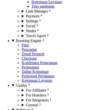
Ketentuan Layanan
Teks sambutan
Link Manager
Payment
Settings
Social
Studio
Travel Agent
Booking Engine
Fitur
Pencarian
Detail Properti
Checkout
Konfirmasi Pemesanan
Pemesanan
Daftar Keinginan
Preferensi Perjalanan
Ketentuan Layanan
Guides
For Affiliates
For Hoteliers
For Integrators
General
Webinars