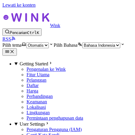
Lewati ke konten
Wink
Pencarian
Ctrl
K
RSS
Pilih tema
Pilih Bahasa
Getting Started
Pengenalan ke Wink
Fitur Utama
Pelanggan
Daftar
Harga
Perbandingan
Keamanan
Lokalisasi
Lingkungan
Permintaan penghapusan data
User Settings
Pengaturan Pengguna (IAM)
Ganti Kata Sandi