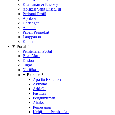
Keamanan & Passkey
Aplikasi yang Disetujui
Perbarui Profil
Aplikasi
Undangan
Analitik
Papan Peringkat
Langganan
Klaim
Portal
Pengenalan Portal
Buat Akun
Dasbor
Tugas
Notifikasi
Extranet
Apa itu Extranet?
Aktivitas
Add-On
Fasilitas
Pengumuman
Atraksi
Pemesanan
Kebijakan Pembatalan