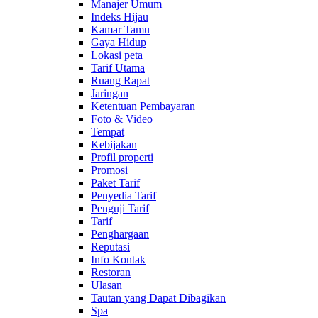
Manajer Umum
Indeks Hijau
Kamar Tamu
Gaya Hidup
Lokasi peta
Tarif Utama
Ruang Rapat
Jaringan
Ketentuan Pembayaran
Foto & Video
Tempat
Kebijakan
Profil properti
Promosi
Paket Tarif
Penyedia Tarif
Penguji Tarif
Tarif
Penghargaan
Reputasi
Info Kontak
Restoran
Ulasan
Tautan yang Dapat Dibagikan
Spa