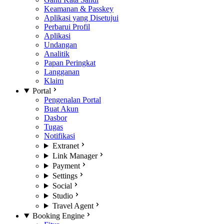
Keamanan & Passkey
Aplikasi yang Disetujui
Perbarui Profil
Aplikasi
Undangan
Analitik
Papan Peringkat
Langganan
Klaim
Portal
Pengenalan Portal
Buat Akun
Dasbor
Tugas
Notifikasi
Extranet
Link Manager
Payment
Settings
Social
Studio
Travel Agent
Booking Engine