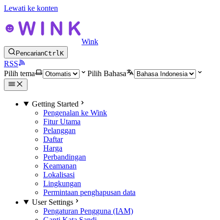
Lewati ke konten
Wink
Pencarian
Ctrl
K
RSS
Pilih tema
Pilih Bahasa
Getting Started
Pengenalan ke Wink
Fitur Utama
Pelanggan
Daftar
Harga
Perbandingan
Keamanan
Lokalisasi
Lingkungan
Permintaan penghapusan data
User Settings
Pengaturan Pengguna (IAM)
Ganti Kata Sandi