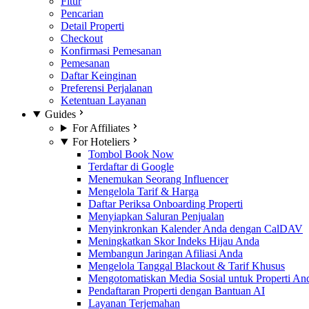
Fitur
Pencarian
Detail Properti
Checkout
Konfirmasi Pemesanan
Pemesanan
Daftar Keinginan
Preferensi Perjalanan
Ketentuan Layanan
Guides
For Affiliates
For Hoteliers
Tombol Book Now
Terdaftar di Google
Menemukan Seorang Influencer
Mengelola Tarif & Harga
Daftar Periksa Onboarding Properti
Menyiapkan Saluran Penjualan
Menyinkronkan Kalender Anda dengan CalDAV
Meningkatkan Skor Indeks Hijau Anda
Membangun Jaringan Afiliasi Anda
Mengelola Tanggal Blackout & Tarif Khusus
Mengotomatiskan Media Sosial untuk Properti An
Pendaftaran Properti dengan Bantuan AI
Layanan Terjemahan