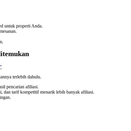
d untuk properti Anda.
emesanan.
m.
ditemukan
”
annya terlebih dahulu.
il pencarian afiliasi.
 dan tarif kompetitif menarik lebih banyak afiliasi.
ingan.