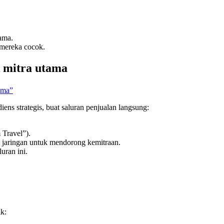
ama.
 mereka cocok.
 mitra utama
ama”
ens strategis, buat saluran penjualan langsung:
 Travel”).
lt jaringan untuk mendorong kemitraan.
luran ini.
ik: