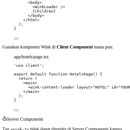
<
body
>
<
WinkLoader
 />
{
children
}
</
body
>
</
html
>
);
}
Gunakan komponen Wink di
Client Component
mana pun:
app/hotels/page.tsx
'
use client
'
;
export
default
function
HotelsPage
()
 {
return
 (
<
main
>
<
wink-content-loader
layout
=
"
HOTEL
"
id
=
"
YOUR
</
main
>
);
}
Server Components
Tag
tidak dapat dirender di Server Components karena
<wink-*>