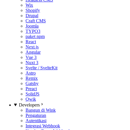
Wix
Shopify
Drupal
Craft CMS
Joomla
TYPO3
paket npm
React
Next.js
Angular
Vue 3
Nuxt 3
Svelte / SvelteKit
Astro
Remix
Gatsby
Preact
SolidJS
Qwik
Developers
Bangun di Wink
Pengaturan
Autentikasi
Integrasi Webhook