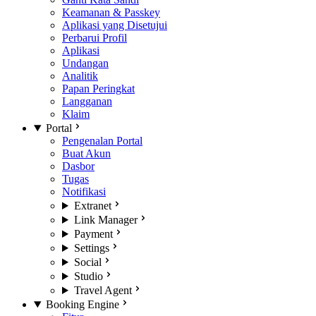
Keamanan & Passkey
Aplikasi yang Disetujui
Perbarui Profil
Aplikasi
Undangan
Analitik
Papan Peringkat
Langganan
Klaim
Portal
Pengenalan Portal
Buat Akun
Dasbor
Tugas
Notifikasi
Extranet
Link Manager
Payment
Settings
Social
Studio
Travel Agent
Booking Engine