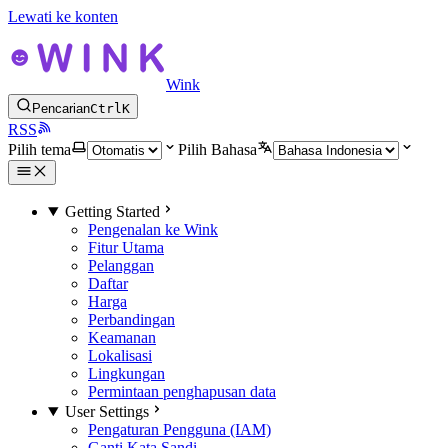
Lewati ke konten
Wink
Pencarian
Ctrl
K
RSS
Pilih tema
Pilih Bahasa
Getting Started
Pengenalan ke Wink
Fitur Utama
Pelanggan
Daftar
Harga
Perbandingan
Keamanan
Lokalisasi
Lingkungan
Permintaan penghapusan data
User Settings
Pengaturan Pengguna (IAM)
Ganti Kata Sandi