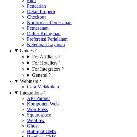
Fitur
Pencarian
Detail Properti
Checkout
Konfirmasi Pemesanan
Pemesanan
Daftar Keinginan
Preferensi Perjalanan
Ketentuan Layanan
Guides
For Affiliates
For Hoteliers
For Integrators
General
Webinars
Cara Melakukan
Integrations
API Partner
Komponen Web
WordPress
Squarespace
Webflow
Ghost
HubSpot CMS
Headless CMS