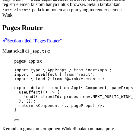
registri elemen kustom hanya untuk browser. Selalu tambahkan
pada komponen apa pun yang merender elemen
'use client'
Wink.
Pages Router
Section titled “Pages Router”
Muat sekali di
:
_app.tsx
pages/_app.tsx
import
type
 { AppProps } 
from
'
next/app
'
;
import
 { useEffect } 
from
'
react
'
;
import
 { load } 
from
'
@wink/elements
'
;
export
default
function
App
(
{ 
Component
,
pageProps
useEffect
(
()
=>
 {
load
({ clientId: process
.
env
.
NEXT_PUBLIC_WINK_
}
,
 []);
return
<
Component
{
...
pageProps
}
 />
;
}
Kemudian gunakan komponen Wink di halaman mana pun: