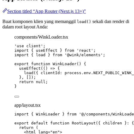
Section titled “App Router (Next.js 13+)”
Buat komponen klien yang memanggil
sekali dan render di
load()
dalam root layout Anda:
components/WinkLoader.tsx
'
use client
'
;
import
 { useEffect } 
from
'
react
'
;
import
 { load } 
from
'
@wink/elements
'
;
export
function
WinkLoader
()
 {
useEffect
(
()
=>
 {
load
({ clientId: process
.
env
.
NEXT_PUBLIC_WINK_
}
,
 []);
return
null
;
}
app/layout.tsx
import
 { WinkLoader } 
from
'
@/components/WinkLoade
export
default
function
RootLayout
(
{ 
children
 }
:
 {
return
 (
<
html
lang
=
"
en
"
>