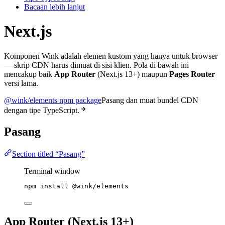
Bacaan lebih lanjut
Next.js
Komponen Wink adalah elemen kustom yang hanya untuk browser
— skrip CDN harus dimuat di sisi klien. Pola di bawah ini
mencakup baik
App Router
(Next.js 13+) maupun
Pages Router
versi lama.
@wink/elements npm package
Pasang dan muat bundel CDN
dengan tipe TypeScript.
Pasang
Section titled “Pasang”
Terminal window
npm
install
@wink/elements
App Router (Next.js 13+)