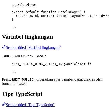
pages/hotels.tsx
export
default
function
HotelsPage
()
 {
return
<
wink-content-loader
layout
=
"
HOTEL
"
id
=
"
Y
}
Variabel lingkungan
Section titled “Variabel lingkungan”
Tambahkan ke
:
.env.local
NEXT_PUBLIC_WINK_CLIENT_ID=your-client-id
Prefix
diperlukan agar variabel dapat diakses oleh
NEXT_PUBLIC_
bundel browser.
Tipe TypeScript
Section titled “Tipe TypeScript”