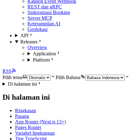
Katalog Event Webhook
REST dan gRPC
Sinkronisasi Booking
Server MCP
Keterampilan AI
Geolokasi
API
Releases
Overview
Application
Platform
RSS
Pilih tema
Pilih Bahasa
Di halaman ini
Di halaman ini
Ringkasan
Pasang
App Router (Next.js 13+)
Pages Router
Variabel lingkungan
Tipe TypeScript