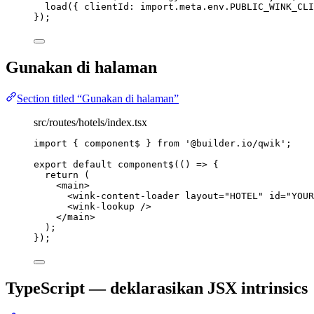
load
({ clientId: 
import.
meta
.
env
.
PUBLIC_WINK_CLI
});
Gunakan di halaman
Section titled “Gunakan di halaman”
src/routes/hotels/index.tsx
import
 { component$ } 
from
'
@builder.io/qwik
'
;
export
default
component$
(
()
=>
 {
return
 (
<
main
>
<
wink-content-loader
layout
=
"
HOTEL
"
id
=
"
YOUR
<
wink-lookup
 />
</
main
>
);
});
TypeScript — deklarasikan JSX intrinsics