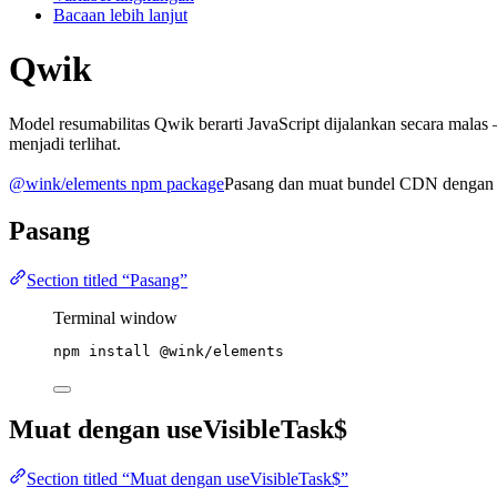
Bacaan lebih lanjut
Qwik
Model resumabilitas Qwik berarti JavaScript dijalankan secara mala
menjadi terlihat.
@wink/elements npm package
Pasang dan muat bundel CDN dengan t
Pasang
Section titled “Pasang”
Terminal window
npm
install
@wink/elements
Muat dengan useVisibleTask$
Section titled “Muat dengan useVisibleTask$”