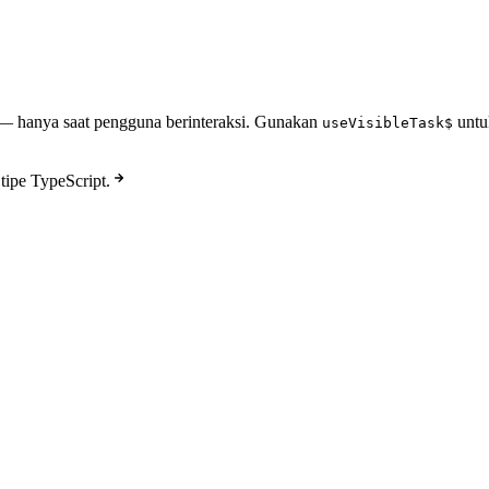
s — hanya saat pengguna berinteraksi. Gunakan
untu
useVisibleTask$
ipe TypeScript.