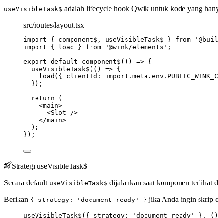
adalah lifecycle hook Qwik untuk kode yang hanya
useVisibleTask$
src/routes/layout.tsx
import
 { component$, useVisibleTask$ } 
from
'
@buil
import
 { load } 
from
'
@wink/elements
'
;
export
default
component$
(
()
=>
 {
useVisibleTask$
(
()
=>
 {
load
({ clientId: 
import.
meta
.
env
.
PUBLIC_WINK_C
});
return
 (
<
main
>
<
Slot
 />
</
main
>
);
});
Strategi useVisibleTask$
Secara default
dijalankan saat komponen terlihat d
useVisibleTask$
Berikan
jika Anda ingin skrip 
{ strategy: 'document-ready' }
useVisibleTask$
({ strategy: 
'
document-ready
'
 }, 
()