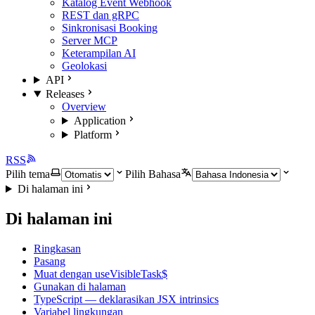
Katalog Event Webhook
REST dan gRPC
Sinkronisasi Booking
Server MCP
Keterampilan AI
Geolokasi
API
Releases
Overview
Application
Platform
RSS
Pilih tema
Pilih Bahasa
Di halaman ini
Di halaman ini
Ringkasan
Pasang
Muat dengan useVisibleTask$
Gunakan di halaman
TypeScript — deklarasikan JSX intrinsics
Variabel lingkungan