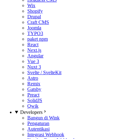
Wix
Shopify
Drupal
Craft CMS
Joomla
TYPO3
paket npm
React
Next.js
Angular
Vue 3
Nuxt 3
Svelte / SvelteKit
Astro
Remix
Gatsby
Preact
SolidJS
Qwik
Developers
Bangun di Wink
Pengaturan
Autentikasi
Integrasi Webhook