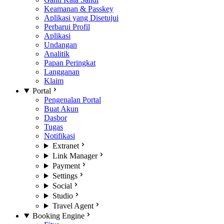
Keamanan & Passkey
Aplikasi yang Disetujui
Perbarui Profil
Aplikasi
Undangan
Analitik
Papan Peringkat
Langganan
Klaim
Portal
Pengenalan Portal
Buat Akun
Dasbor
Tugas
Notifikasi
Extranet
Link Manager
Payment
Settings
Social
Studio
Travel Agent
Booking Engine