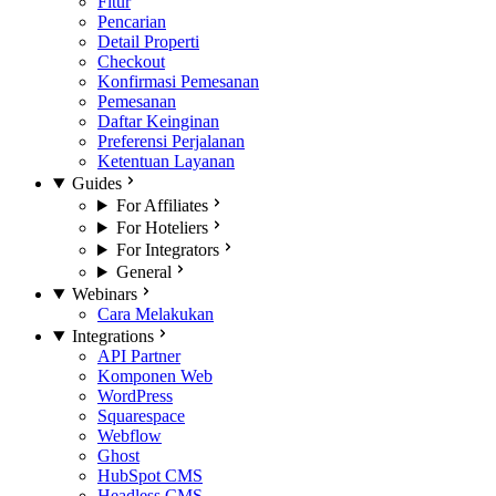
Fitur
Pencarian
Detail Properti
Checkout
Konfirmasi Pemesanan
Pemesanan
Daftar Keinginan
Preferensi Perjalanan
Ketentuan Layanan
Guides
For Affiliates
For Hoteliers
For Integrators
General
Webinars
Cara Melakukan
Integrations
API Partner
Komponen Web
WordPress
Squarespace
Webflow
Ghost
HubSpot CMS
Headless CMS