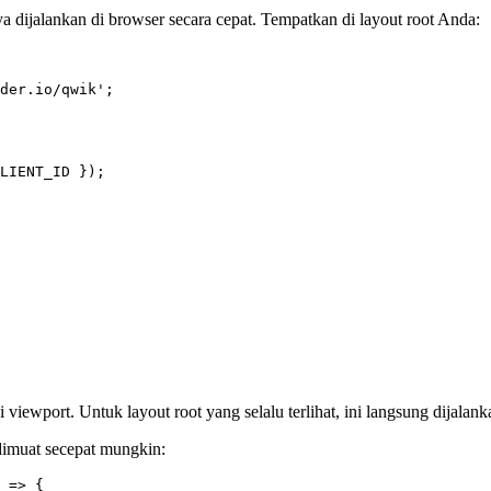
 dijalankan di browser secara cepat. Tempatkan di layout root Anda:
der.io/qwik
'
;
LIENT_ID
 });
i viewport. Untuk layout root yang selalu terlihat, ini langsung dijal
dimuat secepat mungkin:
=>
 {