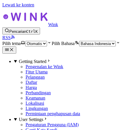
Lewati ke konten
Wink
Pencarian
Ctrl
K
RSS
Pilih tema
Pilih Bahasa
Getting Started
Pengenalan ke Wink
Fitur Utama
Pelanggan
Daftar
Harga
Perbandingan
Keamanan
Lokalisasi
Lingkungan
Permintaan penghapusan data
User Settings
Pengaturan Pengguna (IAM)
Ganti Kata Sandi