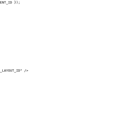
ENT_ID
 });
_LAYOUT_ID
"
 />