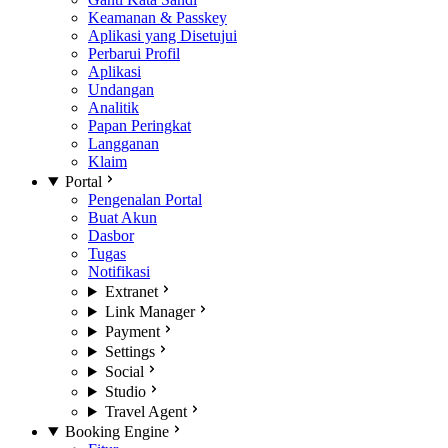
Keamanan & Passkey
Aplikasi yang Disetujui
Perbarui Profil
Aplikasi
Undangan
Analitik
Papan Peringkat
Langganan
Klaim
Portal
Pengenalan Portal
Buat Akun
Dasbor
Tugas
Notifikasi
Extranet
Link Manager
Payment
Settings
Social
Studio
Travel Agent
Booking Engine