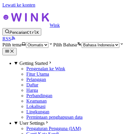
Lewati ke konten
Wink
Pencarian
Ctrl
K
RSS
Pilih tema
Pilih Bahasa
Getting Started
Pengenalan ke Wink
Fitur Utama
Pelanggan
Daftar
Harga
Perbandingan
Keamanan
Lokalisasi
Lingkungan
Permintaan penghapusan data
User Settings
Pengaturan Pengguna (IAM)
Ganti Kata Sandi