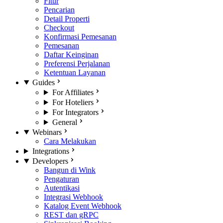
Fitur
Pencarian
Detail Properti
Checkout
Konfirmasi Pemesanan
Pemesanan
Daftar Keinginan
Preferensi Perjalanan
Ketentuan Layanan
Guides
For Affiliates
For Hoteliers
For Integrators
General
Webinars
Cara Melakukan
Integrations
Developers
Bangun di Wink
Pengaturan
Autentikasi
Integrasi Webhook
Katalog Event Webhook
REST dan gRPC