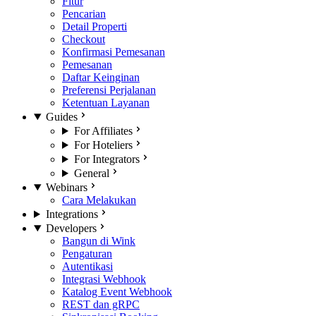
Fitur
Pencarian
Detail Properti
Checkout
Konfirmasi Pemesanan
Pemesanan
Daftar Keinginan
Preferensi Perjalanan
Ketentuan Layanan
Guides
For Affiliates
For Hoteliers
For Integrators
General
Webinars
Cara Melakukan
Integrations
Developers
Bangun di Wink
Pengaturan
Autentikasi
Integrasi Webhook
Katalog Event Webhook
REST dan gRPC