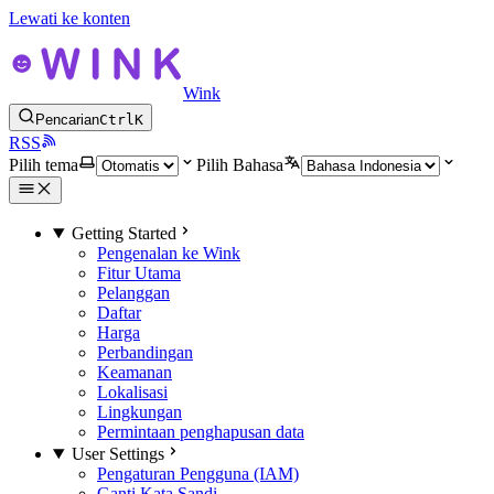
Lewati ke konten
Wink
Pencarian
Ctrl
K
RSS
Pilih tema
Pilih Bahasa
Getting Started
Pengenalan ke Wink
Fitur Utama
Pelanggan
Daftar
Harga
Perbandingan
Keamanan
Lokalisasi
Lingkungan
Permintaan penghapusan data
User Settings
Pengaturan Pengguna (IAM)
Ganti Kata Sandi