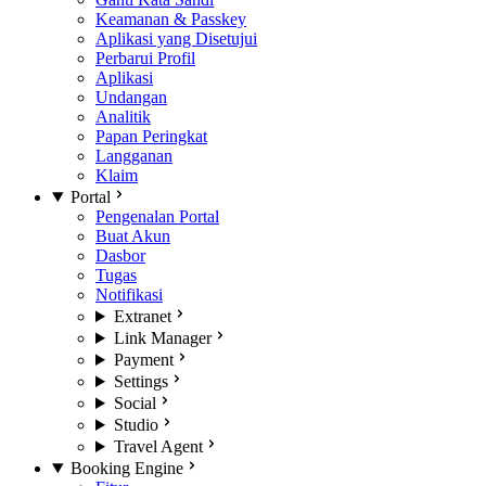
Keamanan & Passkey
Aplikasi yang Disetujui
Perbarui Profil
Aplikasi
Undangan
Analitik
Papan Peringkat
Langganan
Klaim
Portal
Pengenalan Portal
Buat Akun
Dasbor
Tugas
Notifikasi
Extranet
Link Manager
Payment
Settings
Social
Studio
Travel Agent
Booking Engine