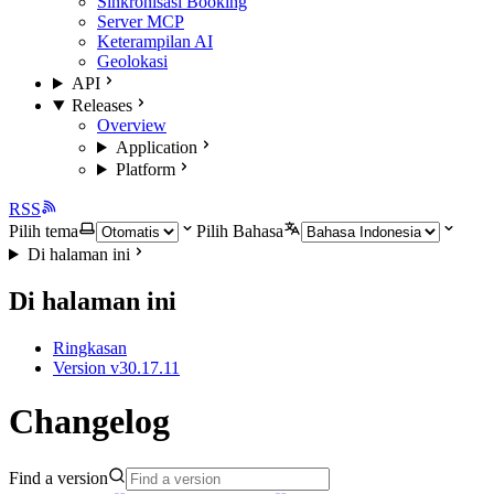
Sinkronisasi Booking
Server MCP
Keterampilan AI
Geolokasi
API
Releases
Overview
Application
Platform
RSS
Pilih tema
Pilih Bahasa
Di halaman ini
Di halaman ini
Ringkasan
Version v30.17.11
Changelog
Find a version