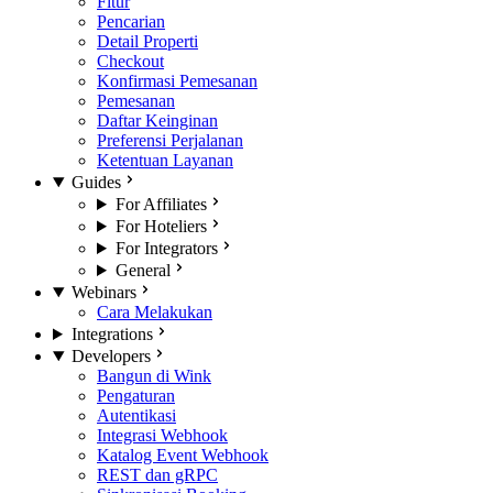
Fitur
Pencarian
Detail Properti
Checkout
Konfirmasi Pemesanan
Pemesanan
Daftar Keinginan
Preferensi Perjalanan
Ketentuan Layanan
Guides
For Affiliates
For Hoteliers
For Integrators
General
Webinars
Cara Melakukan
Integrations
Developers
Bangun di Wink
Pengaturan
Autentikasi
Integrasi Webhook
Katalog Event Webhook
REST dan gRPC