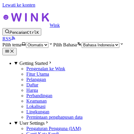
Lewati ke konten
Wink
Pencarian
Ctrl
K
RSS
Pilih tema
Pilih Bahasa
Getting Started
Pengenalan ke Wink
Fitur Utama
Pelanggan
Daftar
Harga
Perbandingan
Keamanan
Lokalisasi
Lingkungan
Permintaan penghapusan data
User Settings
Pengaturan Pengguna (IAM)
Ganti Kata Sandi