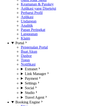
Keamanan & Passkey
Aplikasi yang Disetujui
Perbarui Profil
Aplikasi
Undangan
Analitik
Papan Peringkat
Langganan
Klaim
Portal
Pengenalan Portal
Buat Akun
Dasbor
Tugas
Notifikasi
Extranet
Link Manager
Payment
Settings
Social
Studio
Travel Agent
Booking Engine