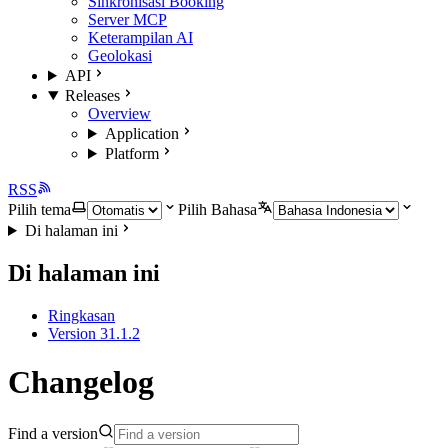
Sinkronisasi Booking
Server MCP
Keterampilan AI
Geolokasi
API
Releases
Overview
Application
Platform
RSS
Pilih tema
Pilih Bahasa
Di halaman ini
Di halaman ini
Ringkasan
Version 31.1.2
Changelog
Find a version