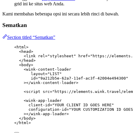
grid ini ke situs web Anda.
Kami membahas beberapa opsi ini secara lebih rinci di bawah.
Sematkan
Section titled “Sematkan”
<
html
>
<
head
>
<
link
rel
=
"
stylesheet
"
href
=
"
https://elements.
</
head
>
<
body
>
<
wink-content-loader
layout
=
"
LIST
"
id
=
"
9a212b5e-62a7-11ef-ac3f-42004e494300
"
></
wink-content-loader
>
<
script
src
=
"
https://elements.wink.travel/elem
<
wink-app-loader
client-id
=
"
YOUR CLIENT ID GOES HERE
"
configuration-id
=
"
YOUR CUSTOMIZATION ID GOES
></
wink-app-loader
>
</
body
>
</
html
>