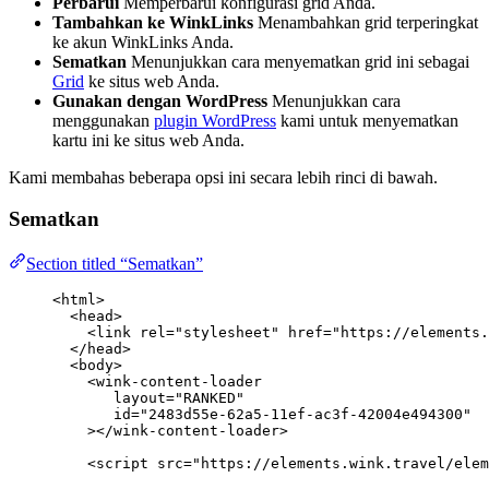
Perbarui
Memperbarui konfigurasi grid Anda.
Tambahkan ke WinkLinks
Menambahkan grid terperingkat
ke akun WinkLinks Anda.
Sematkan
Menunjukkan cara menyematkan grid ini sebagai
Grid
ke situs web Anda.
Gunakan dengan WordPress
Menunjukkan cara
menggunakan
plugin WordPress
kami untuk menyematkan
kartu ini ke situs web Anda.
Kami membahas beberapa opsi ini secara lebih rinci di bawah.
Sematkan
Section titled “Sematkan”
<
html
>
<
head
>
<
link
rel
=
"
stylesheet
"
href
=
"
https://elements.
</
head
>
<
body
>
<
wink-content-loader
layout
=
"
RANKED
"
id
=
"
2483d55e-62a5-11ef-ac3f-42004e494300
"
></
wink-content-loader
>
<
script
src
=
"
https://elements.wink.travel/elem