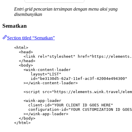
Entri grid pencarian tersimpan dengan menu aksi yang
disembunyikan
Sematkan
Section titled “Sematkan”
<
html
>
<
head
>
<
link
rel
=
"
stylesheet
"
href
=
"
https://elements.
</
head
>
<
body
>
<
wink-content-loader
layout
=
"
LIST
"
id
=
"
be3130d5-62a7-11ef-ac3f-42004e494300
"
></
wink-content-loader
>
<
script
src
=
"
https://elements.wink.travel/elem
<
wink-app-loader
client-id
=
"
YOUR CLIENT ID GOES HERE
"
configuration-id
=
"
YOUR CUSTOMIZATION ID GOES
></
wink-app-loader
>
</
body
>
</
html
>