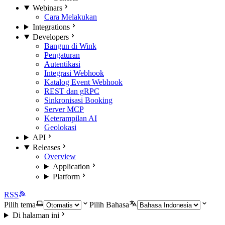
Webinars
Cara Melakukan
Integrations
Developers
Bangun di Wink
Pengaturan
Autentikasi
Integrasi Webhook
Katalog Event Webhook
REST dan gRPC
Sinkronisasi Booking
Server MCP
Keterampilan AI
Geolokasi
API
Releases
Overview
Application
Platform
RSS
Pilih tema
Pilih Bahasa
Di halaman ini