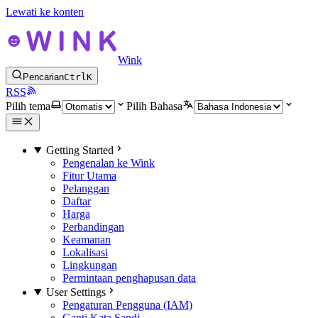
Lewati ke konten
Wink
Pencarian
Ctrl
K
RSS
Pilih tema
Pilih Bahasa
Getting Started
Pengenalan ke Wink
Fitur Utama
Pelanggan
Daftar
Harga
Perbandingan
Keamanan
Lokalisasi
Lingkungan
Permintaan penghapusan data
User Settings
Pengaturan Pengguna (IAM)
Ganti Kata Sandi