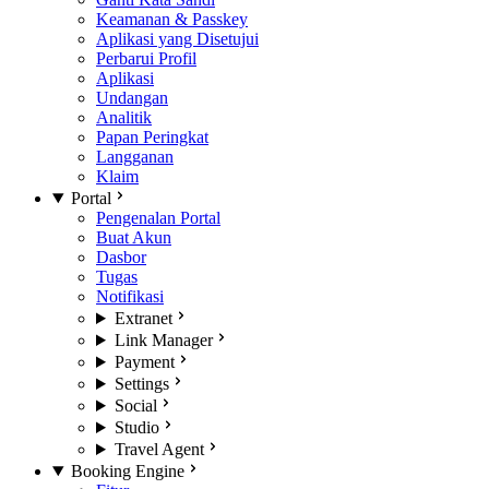
Keamanan & Passkey
Aplikasi yang Disetujui
Perbarui Profil
Aplikasi
Undangan
Analitik
Papan Peringkat
Langganan
Klaim
Portal
Pengenalan Portal
Buat Akun
Dasbor
Tugas
Notifikasi
Extranet
Link Manager
Payment
Settings
Social
Studio
Travel Agent
Booking Engine