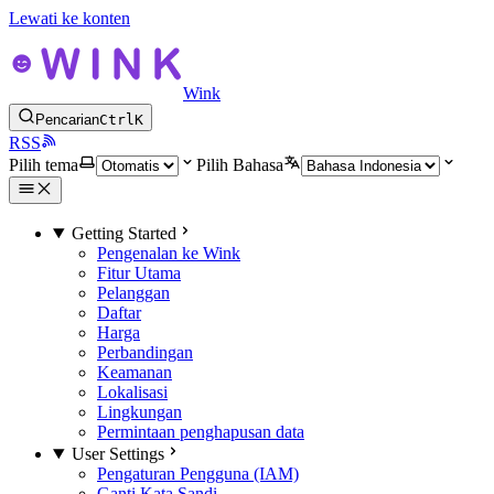
Lewati ke konten
Wink
Pencarian
Ctrl
K
RSS
Pilih tema
Pilih Bahasa
Getting Started
Pengenalan ke Wink
Fitur Utama
Pelanggan
Daftar
Harga
Perbandingan
Keamanan
Lokalisasi
Lingkungan
Permintaan penghapusan data
User Settings
Pengaturan Pengguna (IAM)
Ganti Kata Sandi