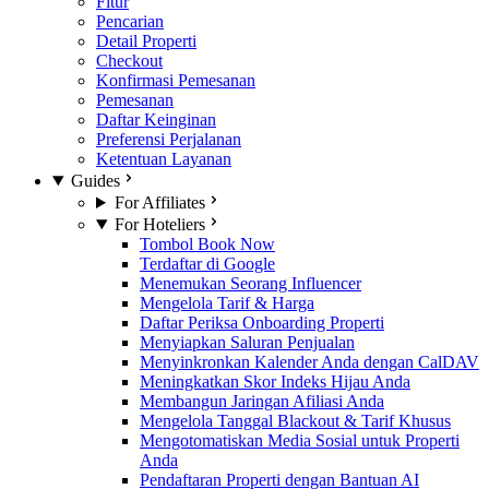
Fitur
Pencarian
Detail Properti
Checkout
Konfirmasi Pemesanan
Pemesanan
Daftar Keinginan
Preferensi Perjalanan
Ketentuan Layanan
Guides
For Affiliates
For Hoteliers
Tombol Book Now
Terdaftar di Google
Menemukan Seorang Influencer
Mengelola Tarif & Harga
Daftar Periksa Onboarding Properti
Menyiapkan Saluran Penjualan
Menyinkronkan Kalender Anda dengan CalDAV
Meningkatkan Skor Indeks Hijau Anda
Membangun Jaringan Afiliasi Anda
Mengelola Tanggal Blackout & Tarif Khusus
Mengotomatiskan Media Sosial untuk Properti
Anda
Pendaftaran Properti dengan Bantuan AI