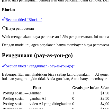
jawab atas penanganan pembayaran dan pencairan dana ke hotel. Dal
Rincian
Section titled “Rincian”
Biaya pemrosesan
Wink mengenakan biaya pemrosesan 1,5% per pemesanan. Ini mencak
Dengan model ini, agen perjalanan hanya membayar biaya pemrosesa
Penggunaan (pay-as-you-go)
Section titled “Penggunaan (pay-as-you-go)”
Beberapa fitur menghabiskan biaya setiap kali digunakan — AI genera
bulanan yang mungkin tidak Anda gunakan, Anda hanya membayar un
Fitur
Gratis per bulan
Sela
Posting sosial — gambar
1
$1,5
Posting sosial — gambar AI
0
$2,5
Posting sosial — video AI yang ditingkatkan
0
$4,0