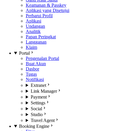
Keamanan & Passkey
Aplikasi yang Disetujui
Perbarui Profil
Aplikasi
Undangan
Analitik
Papan Peringkat
Langganan
Klaim
Portal
Pengenalan Portal
Buat Akun
Dasbor
Tugas
Notifikasi
Extranet
Link Manager
Payment
Settings
Social
Studio
Travel Agent
Booking Engine