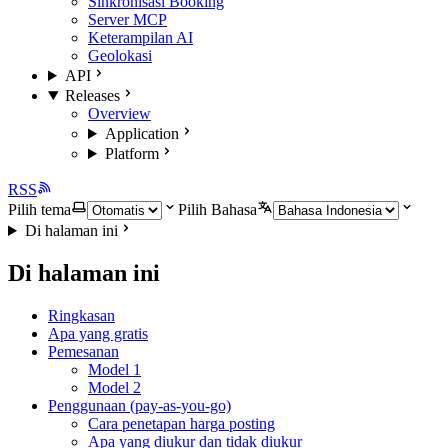
Sinkronisasi Booking
Server MCP
Keterampilan AI
Geolokasi
API
Releases
Overview
Application
Platform
RSS
Pilih tema
Pilih Bahasa
Di halaman ini
Di halaman ini
Ringkasan
Apa yang gratis
Pemesanan
Model 1
Model 2
Penggunaan (pay-as-you-go)
Cara penetapan harga posting
Apa yang diukur dan tidak diukur