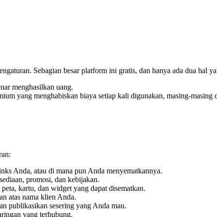
pengaturan. Sebagian besar platform ini gratis, dan hanya ada dua hal 
nar menghasilkan uang.
mium yang menghabiskan biaya setiap kali digunakan, masing-masing d
ran:
Links Anda, atau di mana pun Anda menyematkannya.
ersediaan, promosi, dan kebijakan.
, peta, kartu, dan widget yang dapat disematkan.
an atas nama klien Anda.
n publikasikan sesering yang Anda mau.
aringan yang terhubung.