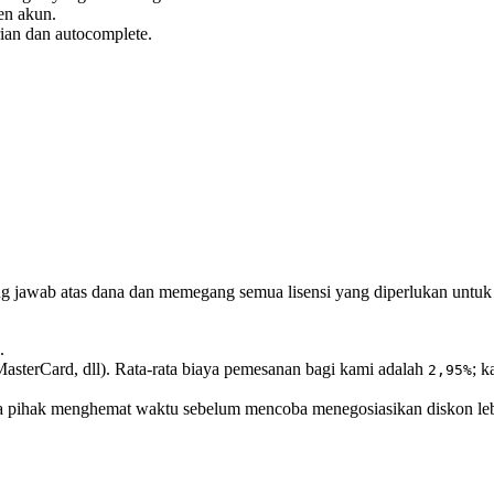
n akun.
rian dan autocomplete.
ng jawab atas dana dan memegang semua lisensi yang diperlukan untuk
.
asterCard, dll). Rata-rata biaya pemesanan bagi kami adalah
; 
2,95%
ua pihak menghemat waktu sebelum mencoba menegosiasikan diskon leb