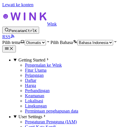
Lewati ke konten
Wink
Pencarian
Ctrl
K
RSS
Pilih tema
Pilih Bahasa
Getting Started
Pengenalan ke Wink
Fitur Utama
Pelanggan
Daftar
Harga
Perbandingan
Keamanan
Lokalisasi
Lingkungan
Permintaan penghapusan data
User Settings
Pengaturan Pengguna (IAM)
Ganti Kata Sandi