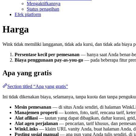
Mengaktifkannya
Status penagihan
Efek platform
Harga
Wink tidak memiliki langganan, tidak ada kursi, dan tidak ada biaya 
Persentase kecil per pemesanan
— hanya saat Anda benar-be
Biaya penggunaan pay-as-you-go
— pada beberapa fitur pre
Apa yang gratis
Section titled “Apa yang gratis”
Ini tidak dikenakan biaya, selamanya, tanpa kuota dan tanpa penguku
Mesin pemesanan
— di situs Anda sendiri, di halaman Wink
Manajemen properti
— konten, foto, tarif, rencana tarif, ket
Alat afiliasi
— tautan yang dapat dibagikan, daftar kurasi, grid
Alat agen perjalanan
— pencarian, tarif khusus, dan pemesan
WinkLinks
— klaim URL vanity Anda, buat halaman Anda, da
Posting sosial manual
— apa pun yang Anda tulis sendiri, di j