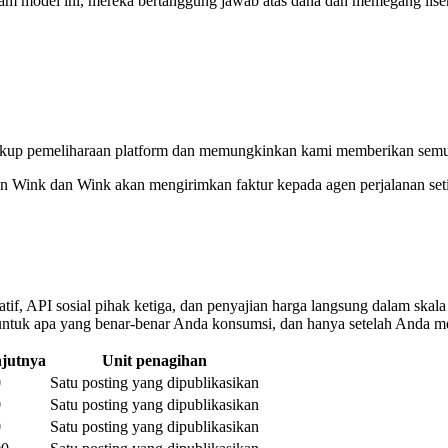
am model ini, mereka bertanggung jawab atas dana dan memegang lisens
up pemeliharaan platform dan memungkinkan kami memberikan semua ya
n Wink dan Wink akan mengirimkan faktur kepada agen perjalanan seti
tif, API sosial pihak ketiga, dan penyajian harga langsung dalam skal
tuk apa yang benar-benar Anda konsumsi, dan hanya setelah Anda me
njutnya
Unit penagihan
0
Satu posting yang dipublikasikan
0
Satu posting yang dipublikasikan
0
Satu posting yang dipublikasikan