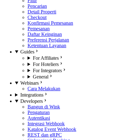
Fitur
Pencarian
Detail Properti
Checkout
Konfirmasi Pemesanan
Pemesanan
Daftar Keinginan
Preferensi Perjalanan
Ketentuan Layanan
Guides
For Affiliates
For Hoteliers
For Integrators
General
Webinars
Cara Melakukan
Integrations
Developers
Bangun di Wink
Pengaturan
Autentikasi
Integrasi Webhook
Katalog Event Webhook
REST dan gRPC