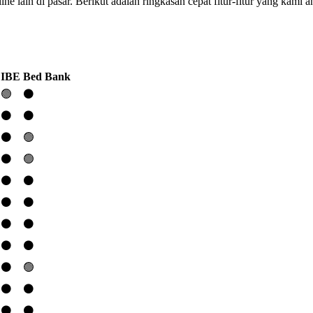
e lain di pasar. Berikut adalah ringkasan cepat fitur-fitur yang kami 
IBE
Bed Bank
🟢
⚫️
⚫️
⚫️
⚫️
🟢
⚫️
🟢
⚫️
⚫️
⚫️
⚫️
⚫️
⚫️
⚫️
⚫️
⚫️
🟢
⚫️
⚫️
⚫️
⚫️