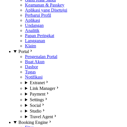
Keamanan & Passkey
Aplikasi yang Disetujui
Perbarui Profil
Aplikasi
Undangan
Analitik
Papan Peringkat
Langganan
Klaim
Portal
Pengenalan Portal
Buat Akun
Dasbor
Tugas
Notifikasi
Extranet
Link Manager
Payment
Settings
Social
Studio
Travel Agent
Booking Engine