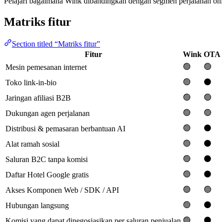
Pelajari bagaimana Wink dibandingkan dengan segmen perjalanan onlin
Matriks fitur
Section titled “Matriks fitur”
Fitur
Wink
OTA
🟢
🟢
Mesin pemesanan internet
🟢
⚫️
Toko link-in-bio
🟢
🟢
Jaringan afiliasi B2B
🟢
🟢
Dukungan agen perjalanan
🟢
⚫️
Distribusi & pemasaran berbantuan AI
🟢
⚫️
Alat ramah sosial
🟢
⚫️
Saluran B2C tanpa komisi
🟢
⚫️
Daftar Hotel Google gratis
🟢
🟢
Akses Komponen Web / SDK / API
🟢
⚫️
Hubungan langsung
🟢
⚫️
Komisi yang dapat dinegosiasikan per saluran penjualan