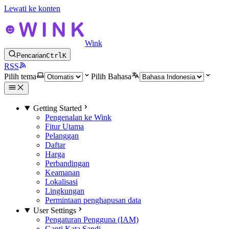
Lewati ke konten
Wink
Pencarian
Ctrl
K
RSS
Pilih tema
Pilih Bahasa
Getting Started
Pengenalan ke Wink
Fitur Utama
Pelanggan
Daftar
Harga
Perbandingan
Keamanan
Lokalisasi
Lingkungan
Permintaan penghapusan data
User Settings
Pengaturan Pengguna (IAM)
Ganti Kata Sandi