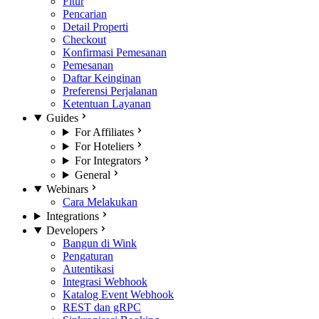
Fitur
Pencarian
Detail Properti
Checkout
Konfirmasi Pemesanan
Pemesanan
Daftar Keinginan
Preferensi Perjalanan
Ketentuan Layanan
Guides
For Affiliates
For Hoteliers
For Integrators
General
Webinars
Cara Melakukan
Integrations
Developers
Bangun di Wink
Pengaturan
Autentikasi
Integrasi Webhook
Katalog Event Webhook
REST dan gRPC