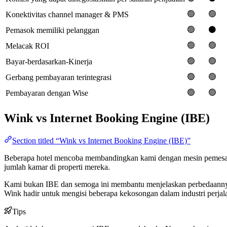
🟢
🟢
Konektivitas channel manager & PMS
🟢
⚫️
Pemasok memiliki pelanggan
🟢
🟢
Melacak ROI
🟢
🟢
Bayar-berdasarkan-Kinerja
🟢
🟢
Gerbang pembayaran terintegrasi
🟢
🟢
Pembayaran dengan Wise
Wink vs Internet Booking Engine (IBE)
Section titled “Wink vs Internet Booking Engine (IBE)”
Beberapa hotel mencoba membandingkan kami dengan mesin pemesana
jumlah kamar di properti mereka.
Kami bukan IBE dan semoga ini membantu menjelaskan perbedaannya. 
Wink hadir untuk mengisi beberapa kekosongan dalam industri perj
Tips