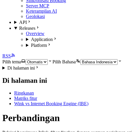
Sinkronisasi Booking
Server MCP
Keterampilan AI
Geolokasi
API
Releases
Overview
Application
Platform
RSS
Pilih tema
Pilih Bahasa
Di halaman ini
Di halaman ini
Ringkasan
Matriks fitur
Wink vs Internet Booking Engine (IBE)
Perbandingan