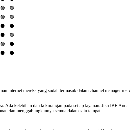
🟢
🟢
🟢
🟢
⚫️
⚫️
⚫️
🟢
🟢
⚫️
⚫️
⚫️
n internet mereka yang sudah termasuk dalam channel manager mere
Ada kelebihan dan kekurangan pada setiap layanan. Jika IBE Anda bek
alanan dan menggabungkannya semua dalam satu tempat.