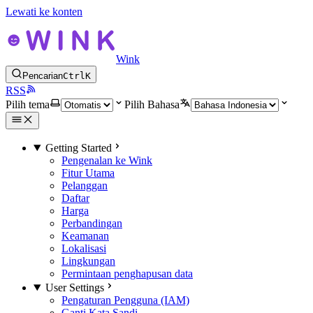
Lewati ke konten
Wink
Pencarian
Ctrl
K
RSS
Pilih tema
Pilih Bahasa
Getting Started
Pengenalan ke Wink
Fitur Utama
Pelanggan
Daftar
Harga
Perbandingan
Keamanan
Lokalisasi
Lingkungan
Permintaan penghapusan data
User Settings
Pengaturan Pengguna (IAM)
Ganti Kata Sandi