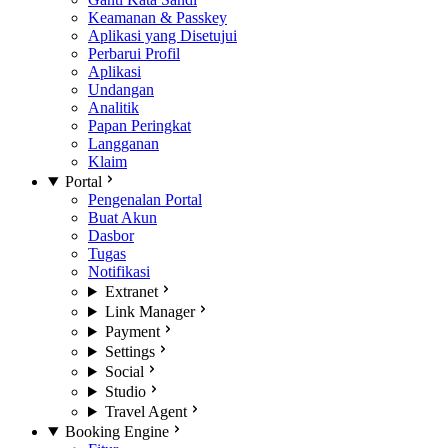
Keamanan & Passkey
Aplikasi yang Disetujui
Perbarui Profil
Aplikasi
Undangan
Analitik
Papan Peringkat
Langganan
Klaim
Portal
Pengenalan Portal
Buat Akun
Dasbor
Tugas
Notifikasi
Extranet
Link Manager
Payment
Settings
Social
Studio
Travel Agent
Booking Engine