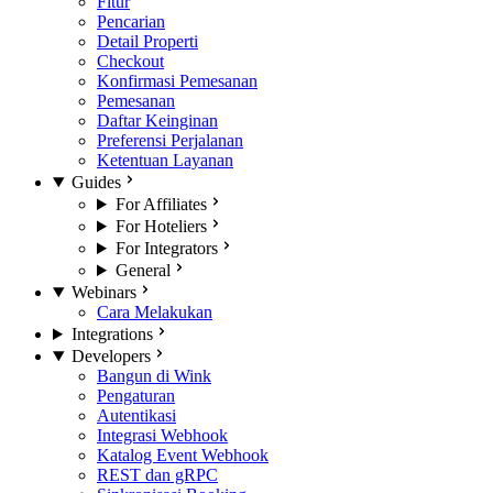
Fitur
Pencarian
Detail Properti
Checkout
Konfirmasi Pemesanan
Pemesanan
Daftar Keinginan
Preferensi Perjalanan
Ketentuan Layanan
Guides
For Affiliates
For Hoteliers
For Integrators
General
Webinars
Cara Melakukan
Integrations
Developers
Bangun di Wink
Pengaturan
Autentikasi
Integrasi Webhook
Katalog Event Webhook
REST dan gRPC