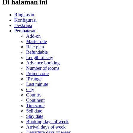
Di halaman ini
Ringkasan
Konfigurasi
Deskripsi
Pembatasan
Add-on
Master rate
Rate plan
Refundable
Length of stay
Advance booking
Number of rooms
Promo code
IP range
Last minute
City
Country
Continent
Timezone
Sell date
Stay date
Booking days of week
Arrival days of week
Departure days of week