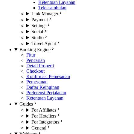
Ketentuan Layanan
Teks sambutan
Link Manager
Payment
Settings
Social
Studio
Travel Agent
Booking Engine
Fitur
Pencarian
Detail Properti
Checkout
Konfirmasi Pemesanan
Pemesanan
Daftar Keinginan
Preferensi Perjalanan
Ketentuan Layanan
Guides
For Affiliates
For Hoteliers
For Integrators
General
Webinars