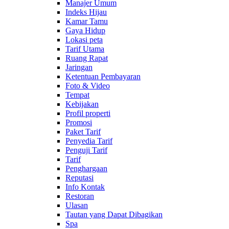
Manajer Umum
Indeks Hijau
Kamar Tamu
Gaya Hidup
Lokasi peta
Tarif Utama
Ruang Rapat
Jaringan
Ketentuan Pembayaran
Foto & Video
Tempat
Kebijakan
Profil properti
Promosi
Paket Tarif
Penyedia Tarif
Penguji Tarif
Tarif
Penghargaan
Reputasi
Info Kontak
Restoran
Ulasan
Tautan yang Dapat Dibagikan
Spa