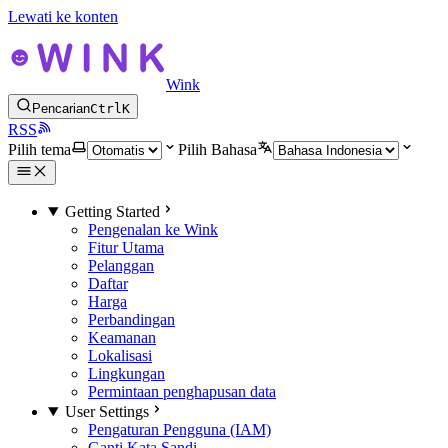
Lewati ke konten
Wink
Pencarian
Ctrl
K
RSS
Pilih tema
Pilih Bahasa
Getting Started
Pengenalan ke Wink
Fitur Utama
Pelanggan
Daftar
Harga
Perbandingan
Keamanan
Lokalisasi
Lingkungan
Permintaan penghapusan data
User Settings
Pengaturan Pengguna (IAM)
Ganti Kata Sandi