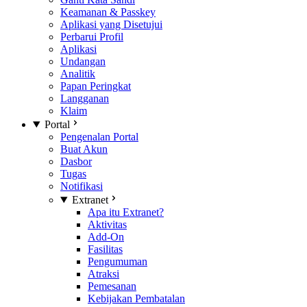
Keamanan & Passkey
Aplikasi yang Disetujui
Perbarui Profil
Aplikasi
Undangan
Analitik
Papan Peringkat
Langganan
Klaim
Portal
Pengenalan Portal
Buat Akun
Dasbor
Tugas
Notifikasi
Extranet
Apa itu Extranet?
Aktivitas
Add-On
Fasilitas
Pengumuman
Atraksi
Pemesanan
Kebijakan Pembatalan