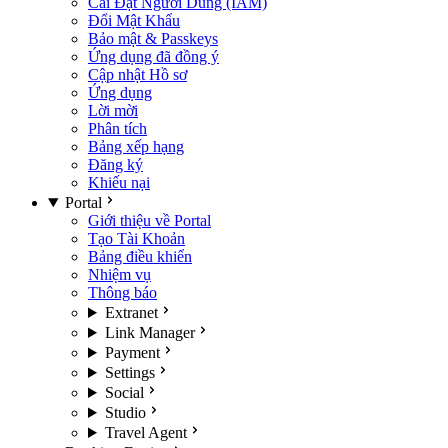
Cài Đặt Người Dùng (IAM)
Đổi Mật Khẩu
Bảo mật & Passkeys
Ứng dụng đã đồng ý
Cập nhật Hồ sơ
Ứng dụng
Lời mời
Phân tích
Bảng xếp hạng
Đăng ký
Khiếu nại
Portal
Giới thiệu về Portal
Tạo Tài Khoản
Bảng điều khiển
Nhiệm vụ
Thông báo
Extranet
Link Manager
Payment
Settings
Social
Studio
Travel Agent