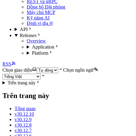
REST và gRPC
Đồng bộ Đặt phòng
Máy chủ MCP
Kỹ năng AI
Định vị địa lý
API
Releases
Overview
Application
Platform
RSS
Chọn giao diện
Chọn ngôn ngữ
Trên trang này
Trên trang này
Tổng quan
v30.12.10
v30.12.9
v30.12.8
v30.12.7
v30.12.6