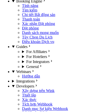
Booking Engine
Tính năng
Tìm kiếm
Chi tiết Bất động sản
Thanh toán
Xác nhận Đặt phòng
Đặt phòng
Danh sách mong muốn
Tùy Chọn Du Lịch
Điều khoản Dịch vụ
Guides
For Affiliates
For Hoteliers
For Integrators
General
Webinars
Hướng dẫn
Integrations
Developers
Xây dựng trên Wink
Thiết lập
Xác thực
Tích hợp Webhook
Danh mục Sự kiện Webhook