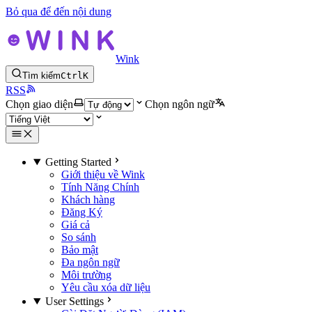
Bỏ qua để đến nội dung
Wink
Tìm kiếm
Ctrl
K
RSS
Chọn giao diện
Chọn ngôn ngữ
Getting Started
Giới thiệu về Wink
Tính Năng Chính
Khách hàng
Đăng Ký
Giá cả
So sánh
Bảo mật
Đa ngôn ngữ
Môi trường
Yêu cầu xóa dữ liệu
User Settings