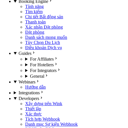
Booking Engine
Tính năng
Tìm kiếm
Chi tiết Bất động sản
Thanh toán
Xác nhận Đặt phòng
Đặt phòng
Danh sách mong muốn
Tùy Chọn Du Lịch
Điều khoản Dịch vụ
Guides
For Affiliates
For Hoteliers
For Integrators
General
Webinars
Hướng dẫn
Integrations
Developers
Xây dựng trên Wink
Thiết lập
Xác thực
Tích hợp Webhook
Danh mục Sự kiện Webhook