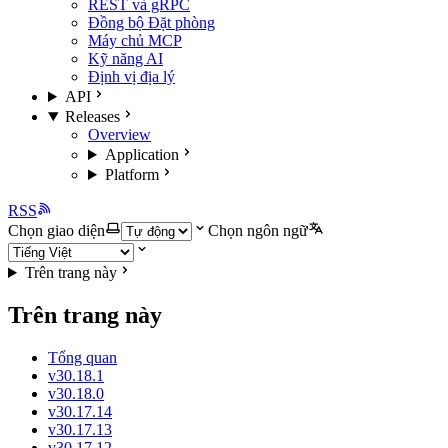
REST và gRPC
Đồng bộ Đặt phòng
Máy chủ MCP
Kỹ năng AI
Định vị địa lý
API
Releases
Overview
Application
Platform
RSS
Chọn giao diện
Chọn ngôn ngữ
Trên trang này
Trên trang này
Tổng quan
v30.18.1
v30.18.0
v30.17.14
v30.17.13
v30.17.12