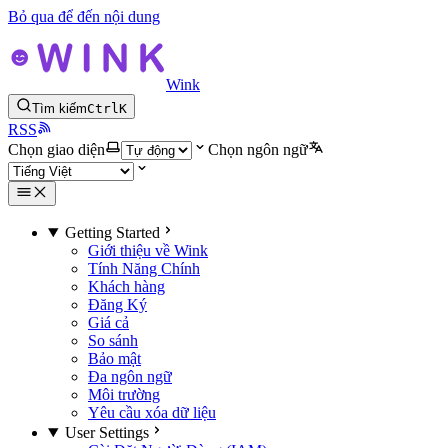
Bỏ qua để đến nội dung
Wink
Tìm kiếm
Ctrl
K
RSS
Chọn giao diện
Chọn ngôn ngữ
Getting Started
Giới thiệu về Wink
Tính Năng Chính
Khách hàng
Đăng Ký
Giá cả
So sánh
Bảo mật
Đa ngôn ngữ
Môi trường
Yêu cầu xóa dữ liệu
User Settings