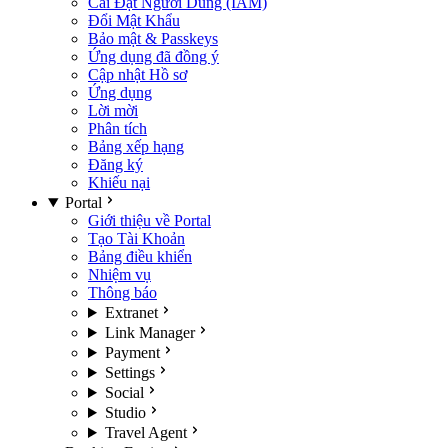
Cài Đặt Người Dùng (IAM)
Đổi Mật Khẩu
Bảo mật & Passkeys
Ứng dụng đã đồng ý
Cập nhật Hồ sơ
Ứng dụng
Lời mời
Phân tích
Bảng xếp hạng
Đăng ký
Khiếu nại
Portal
Giới thiệu về Portal
Tạo Tài Khoản
Bảng điều khiển
Nhiệm vụ
Thông báo
Extranet
Link Manager
Payment
Settings
Social
Studio
Travel Agent