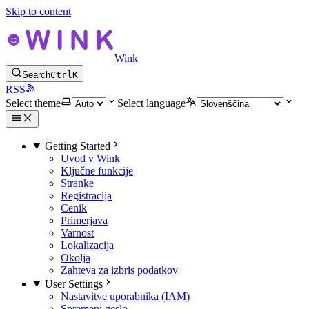
Skip to content
Wink
Search
Ctrl
K
RSS
Select theme
Select language
Getting Started
Uvod v Wink
Ključne funkcije
Stranke
Registracija
Cenik
Primerjava
Varnost
Lokalizacija
Okolja
Zahteva za izbris podatkov
User Settings
Nastavitve uporabnika (IAM)
Spremeni geslo