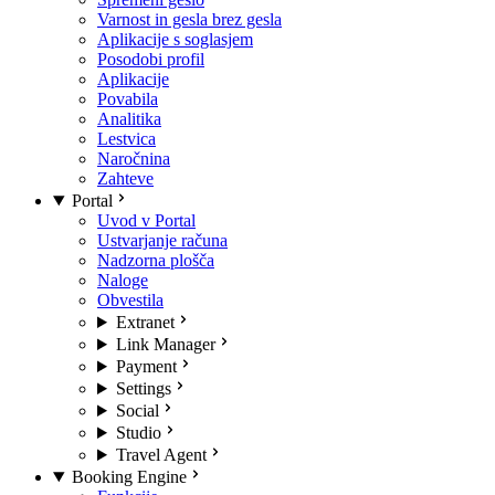
Varnost in gesla brez gesla
Aplikacije s soglasjem
Posodobi profil
Aplikacije
Povabila
Analitika
Lestvica
Naročnina
Zahteve
Portal
Uvod v Portal
Ustvarjanje računa
Nadzorna plošča
Naloge
Obvestila
Extranet
Link Manager
Payment
Settings
Social
Studio
Travel Agent
Booking Engine