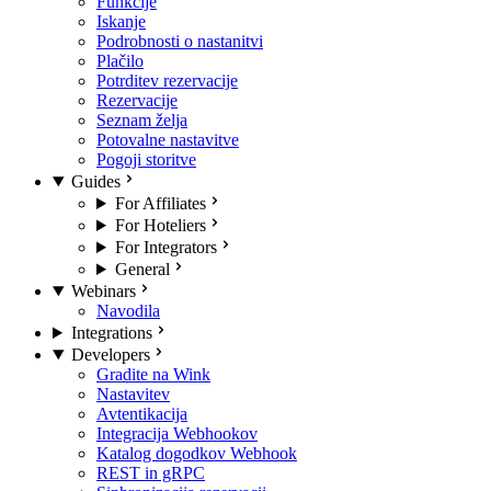
Funkcije
Iskanje
Podrobnosti o nastanitvi
Plačilo
Potrditev rezervacije
Rezervacije
Seznam želja
Potovalne nastavitve
Pogoji storitve
Guides
For Affiliates
For Hoteliers
For Integrators
General
Webinars
Navodila
Integrations
Developers
Gradite na Wink
Nastavitev
Avtentikacija
Integracija Webhookov
Katalog dogodkov Webhook
REST in gRPC