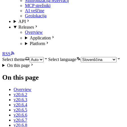
Sinhronizacija rezervacij
MCP strežniki
AI veščine
Geolokacija
API
Releases
Overview
Application
Platform
RSS
Select theme
Select language
On this page
On this page
Overview
v20.6.2
v20.6.3
v20.6.4
v20.6.5
v20.6.6
v20.6.7
v20.6.8