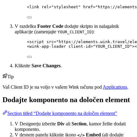
<
link
rel
=
"
stylesheet
"
href
=
"
https://elements
V razdelku
Footer Code
dodajte skripto in nalagalnik
aplikacije (zamenjajte
):
YOUR_CLIENT_ID
<
script
src
=
"
https://elements.wink.travel/ele
<
wink-app-loader
client-id
=
"
YOUR_CLIENT_ID
"
><
Kliknite
Save Changes
.
Tip
Vaš Client ID je na voljo v vašem Wink računu pod
Applications
.
Dodajte komponento na določen element
Section titled “Dodajte komponento na določen element”
V Designerju izberite
Div
ali
Section
, kamor želite dodati
komponento.
V desnem panelu kliknite ikono
Embed
(ali dodajte
</>