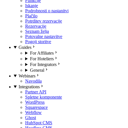
Funkcije
Iskanje
Podrobnosti o nastanitvi
Plačilo
Potrditev rezervacije
Rezervacije
Seznam želja
Potovalne nastavitve
Pogoji storitve
Guides
For Affiliates
For Hoteliers
For Integrators
General
Webinars
Navodila
Integrations
Partner API
Spletne komponente
WordPress
Squarespace
Webflow
Ghost
HubSpot CMS
Headless CMS