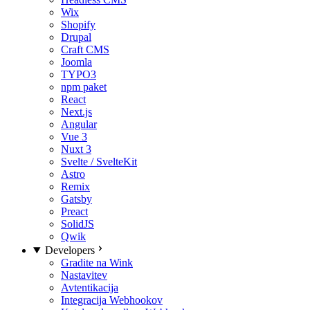
Wix
Shopify
Drupal
Craft CMS
Joomla
TYPO3
npm paket
React
Next.js
Angular
Vue 3
Nuxt 3
Svelte / SvelteKit
Astro
Remix
Gatsby
Preact
SolidJS
Qwik
Developers
Gradite na Wink
Nastavitev
Avtentikacija
Integracija Webhookov