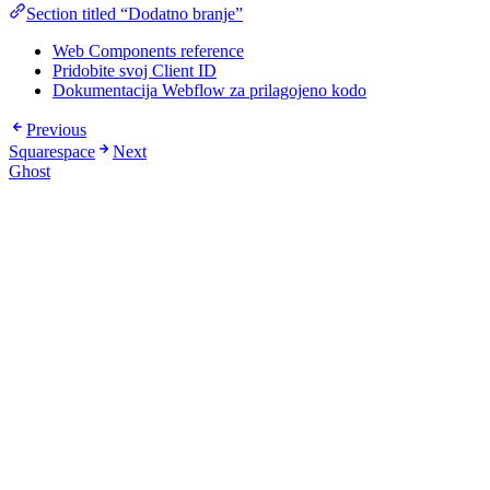
Section titled “Dodatno branje”
Web Components reference
Pridobite svoj Client ID
Dokumentacija Webflow za prilagojeno kodo
Previous
Squarespace
Next
Ghost