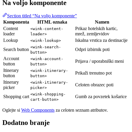
Na voljo komponente
Section titled “Na voljo komponente”
Komponenta
HTML oznaka
Namen
Content
Prikaz hotelskih kartic,
<wink-content-
loader
mrež, zemljevidov
loader>
Lookup
Iskalna vrstica za destinacije
<wink-lookup>
<wink-search-
Search button
Odpri izbirnik poti
button>
Account
<wink-account-
Prijava / uporabniški meni
button
button>
Itinerary
<wink-itinerary-
Prikaži trenutno pot
button
button>
Itinerary
<wink-itinerary-
Celoten obrazec poti
picker
picker>
<wink-shopping-
Shopping cart
Gumb za povzetek košarice
cart-button>
Oglejte si
Web Components
za celoten seznam atributov.
Dodatno branje