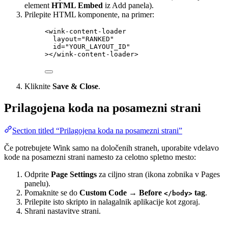
element
HTML Embed
iz Add panela).
Prilepite HTML komponente, na primer:
<
wink-content-loader
layout
=
"
RANKED
"
id
=
"
YOUR_LAYOUT_ID
"
></
wink-content-loader
>
Kliknite
Save & Close
.
Prilagojena koda na posamezni strani
Section titled “Prilagojena koda na posamezni strani”
Če potrebujete Wink samo na določenih straneh, uporabite vdelavo
kode na posamezni strani namesto za celotno spletno mesto:
Odprite
Page Settings
za ciljno stran (ikona zobnika v Pages
panelu).
Pomaknite se do
Custom Code → Before
tag
.
</body>
Prilepite isto skripto in nalagalnik aplikacije kot zgoraj.
Shrani nastavitve strani.