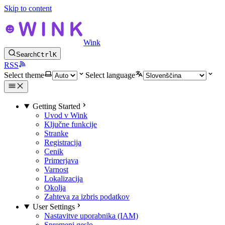
Skip to content
Wink
Search
Ctrl
K
RSS
Select theme
Select language
Getting Started
Uvod v Wink
Ključne funkcije
Stranke
Registracija
Cenik
Primerjava
Varnost
Lokalizacija
Okolja
Zahteva za izbris podatkov
User Settings
Nastavitve uporabnika (IAM)
Spremeni geslo