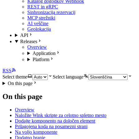
Katalog dogodkov Webhook
REST in gRPC
Sinhronizacija rezervacij
MCP strežniki
AI veščine
Geolokacija
API
Releases
Overview
Application
Platform
RSS
Select theme
Select language
On this page
On this page
Overview
Naložite Wink skripte za celotno spletno mesto
Dodajte komponento na določen element
Prilagojena koda na posamezni strani
Na voljo komponente
Dodatno branje