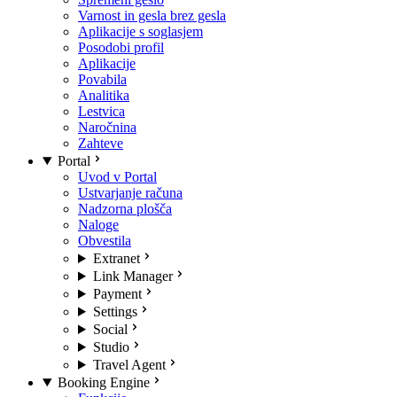
Varnost in gesla brez gesla
Aplikacije s soglasjem
Posodobi profil
Aplikacije
Povabila
Analitika
Lestvica
Naročnina
Zahteve
Portal
Uvod v Portal
Ustvarjanje računa
Nadzorna plošča
Naloge
Obvestila
Extranet
Link Manager
Payment
Settings
Social
Studio
Travel Agent
Booking Engine