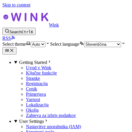
Skip to content
Wink
Search
Ctrl
K
RSS
Select theme
Select language
Getting Started
Uvod v Wink
Ključne funkcije
Stranke
Registracija
Cenik
Primerjava
Varnost
Lokalizacija
Okolja
Zahteva za izbris podatkov
User Settings
Nastavitve uporabnika (IAM)
Spremeni geslo