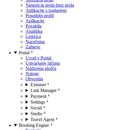
Varnost in gesla brez gesla
Aplikacije s soglasjem
Posodobi profil
Aplikacije
Povabila
Analitika
Lestvica
Naročnina
Zahteve
Portal
Uvod v Portal
Ustvarjanje računa
Nadzorna plošča
Naloge
Obvestila
Extranet
Link Manager
Payment
Settings
Social
Studio
Travel Agent
Booking Engine