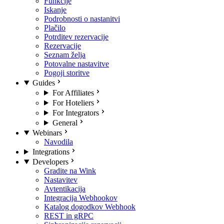
Funkcije
Iskanje
Podrobnosti o nastanitvi
Plačilo
Potrditev rezervacije
Rezervacije
Seznam želja
Potovalne nastavitve
Pogoji storitve
Guides
For Affiliates
For Hoteliers
For Integrators
General
Webinars
Navodila
Integrations
Developers
Gradite na Wink
Nastavitev
Avtentikacija
Integracija Webhookov
Katalog dogodkov Webhook
REST in gRPC