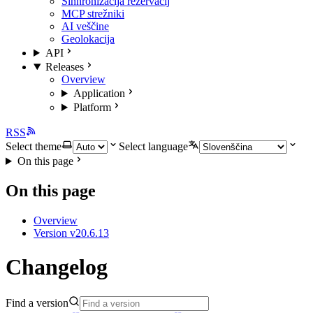
Sinhronizacija rezervacij
MCP strežniki
AI veščine
Geolokacija
API
Releases
Overview
Application
Platform
RSS
Select theme
Select language
On this page
On this page
Overview
Version v20.6.13
Changelog
Find a version