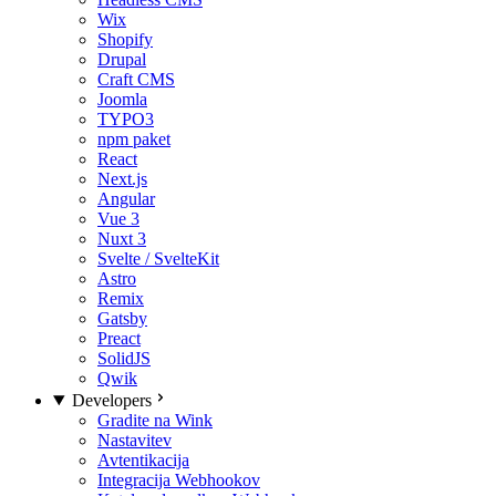
Wix
Shopify
Drupal
Craft CMS
Joomla
TYPO3
npm paket
React
Next.js
Angular
Vue 3
Nuxt 3
Svelte / SvelteKit
Astro
Remix
Gatsby
Preact
SolidJS
Qwik
Developers
Gradite na Wink
Nastavitev
Avtentikacija
Integracija Webhookov