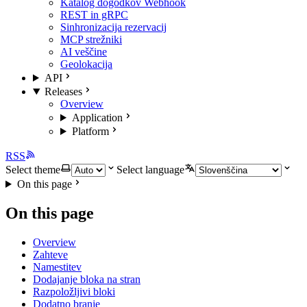
Katalog dogodkov Webhook
REST in gRPC
Sinhronizacija rezervacij
MCP strežniki
AI veščine
Geolokacija
API
Releases
Overview
Application
Platform
RSS
Select theme
Select language
On this page
On this page
Overview
Zahteve
Namestitev
Dodajanje bloka na stran
Razpoložljivi bloki
Dodatno branje