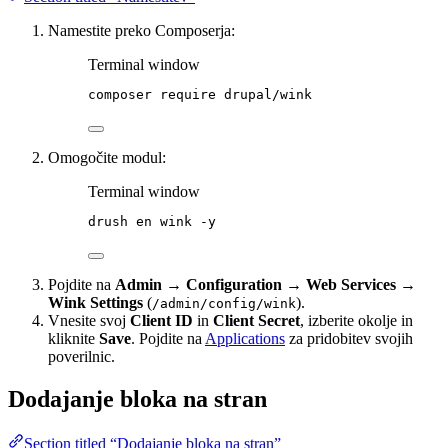
Namestite preko Composerja:
Terminal window
composer
require
drupal/wink
Omogočite modul:
Terminal window
drush
en
wink
-y
Pojdite na
Admin → Configuration → Web Services →
Wink Settings
(
).
/admin/config/wink
Vnesite svoj
Client ID
in
Client Secret
, izberite okolje in
kliknite
Save
. Pojdite na
Applications
za pridobitev svojih
poverilnic.
Dodajanje bloka na stran
Section titled “Dodajanje bloka na stran”