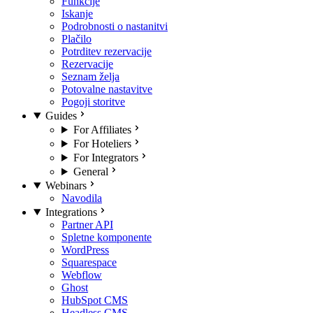
Funkcije
Iskanje
Podrobnosti o nastanitvi
Plačilo
Potrditev rezervacije
Rezervacije
Seznam želja
Potovalne nastavitve
Pogoji storitve
Guides
For Affiliates
For Hoteliers
For Integrators
General
Webinars
Navodila
Integrations
Partner API
Spletne komponente
WordPress
Squarespace
Webflow
Ghost
HubSpot CMS
Headless CMS