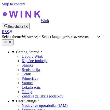
Skip to content
Wink
Search
Ctrl
K
RSS
Select theme
Select language
Getting Started
Uvod v Wink
Ključne funkcije
Stranke
Registracija
Cenik
Primerjava
Varnost
Lokalizacija
Okolja
Zahteva za izbris podatkov
User Settings
Nastavitve uporabnika (IAM)
Spremeni geslo