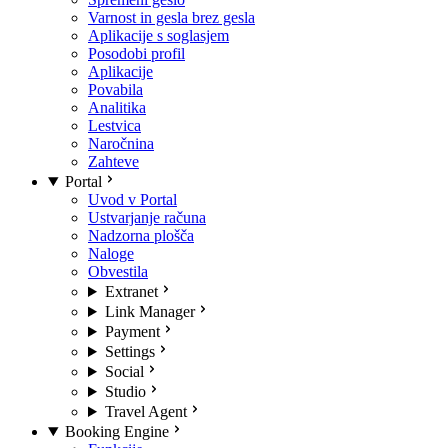
Varnost in gesla brez gesla
Aplikacije s soglasjem
Posodobi profil
Aplikacije
Povabila
Analitika
Lestvica
Naročnina
Zahteve
Portal
Uvod v Portal
Ustvarjanje računa
Nadzorna plošča
Naloge
Obvestila
Extranet
Link Manager
Payment
Settings
Social
Studio
Travel Agent
Booking Engine