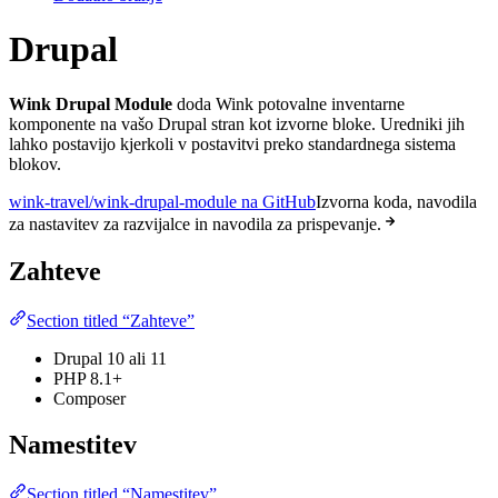
Drupal
Wink Drupal Module
doda Wink potovalne inventarne
komponente na vašo Drupal stran kot izvorne bloke. Uredniki jih
lahko postavijo kjerkoli v postavitvi preko standardnega sistema
blokov.
wink-travel/wink-drupal-module na GitHub
Izvorna koda, navodila
za nastavitev za razvijalce in navodila za prispevanje.
Zahteve
Section titled “Zahteve”
Drupal 10 ali 11
PHP 8.1+
Composer
Namestitev
Section titled “Namestitev”