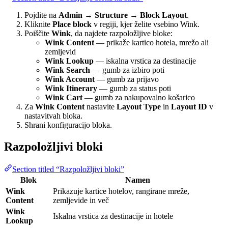
Pojdite na
Admin → Structure → Block Layout
.
Kliknite
Place block
v regiji, kjer želite vsebino Wink.
Poiščite
Wink
, da najdete razpoložljive bloke:
Wink Content
— prikaže kartico hotela, mrežo ali
zemljevid
Wink Lookup
— iskalna vrstica za destinacije
Wink Search
— gumb za izbiro poti
Wink Account
— gumb za prijavo
Wink Itinerary
— gumb za status poti
Wink Cart
— gumb za nakupovalno košarico
Za
Wink Content
nastavite
Layout Type
in
Layout ID
v
nastavitvah bloka.
Shrani konfiguracijo bloka.
Razpoložljivi bloki
Section titled “Razpoložljivi bloki”
Blok
Namen
Wink
Prikazuje kartice hotelov, rangirane mreže,
Content
zemljevide in več
Wink
Iskalna vrstica za destinacije in hotele
Lookup