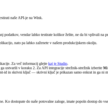
estirati naše API-je na Wink.
nj podatkov, vendar lahko testirate kolikor želite, ne da bi vplivali na 
aplikacijo, nato pa lahko zaženete v našem produkcijskem okolju.
kacije. Za več informacij glejte
kaj je Studio
.
ga ustvarili v koraku 2. Za API integracije strežnik-strežnik izberite
M
lient-id in skrivni ključ — skrivni ključ je prikazan samo enkrat in ga ni 
ne. Ko dostopate do naše potovalne zaloge, imate popoln dostop do vse