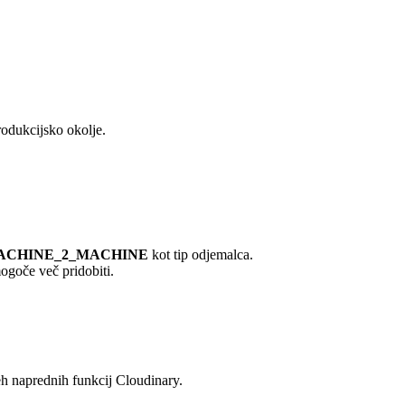
produkcijsko okolje.
ACHINE_2_MACHINE
kot tip odjemalca.
mogoče več pridobiti.
h naprednih funkcij Cloudinary.