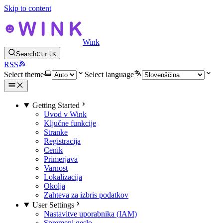
Skip to content
Wink
Search
Ctrl
K
RSS
Select theme
Select language
Getting Started
Uvod v Wink
Ključne funkcije
Stranke
Registracija
Cenik
Primerjava
Varnost
Lokalizacija
Okolja
Zahteva za izbris podatkov
User Settings
Nastavitve uporabnika (IAM)
Spremeni geslo