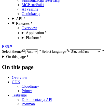
Sinhronizacija rezervacij
MCP strežniki
AI veščine
Geolokacija
API
Releases
Overview
Application
Platform
RSS
Select theme
Select language
On this page
On this page
Overview
CDN
Cloudinary
Primer
Testiranje
Dokumentacija API
Postman