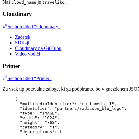
Naš
je
.
cloud_name
traveliko
Cloudinary
Section titled “Cloudinary”
Začetek
SDK-ji
Cloudinary na GitHubu
Video vodiči
Primer
Section titled “Primer”
Za vsak tip potovalne zaloge, ki ga podpiramo, bo v gnezdenem JSO
{
"multimediaIdentifier"
: 
"
multimedia-1
"
,
"identifier"
: 
"
partners/radisson_blu_logo
"
,
"type"
: 
"
IMAGE
"
,
"width"
: 
"
1024
"
,
"height"
: 
"
768
"
,
"category"
: 
"
1
"
,
"descriptions"
: [
{