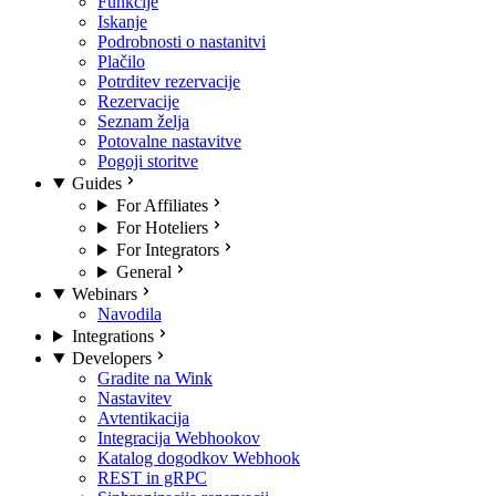
Funkcije
Iskanje
Podrobnosti o nastanitvi
Plačilo
Potrditev rezervacije
Rezervacije
Seznam želja
Potovalne nastavitve
Pogoji storitve
Guides
For Affiliates
For Hoteliers
For Integrators
General
Webinars
Navodila
Integrations
Developers
Gradite na Wink
Nastavitev
Avtentikacija
Integracija Webhookov
Katalog dogodkov Webhook
REST in gRPC