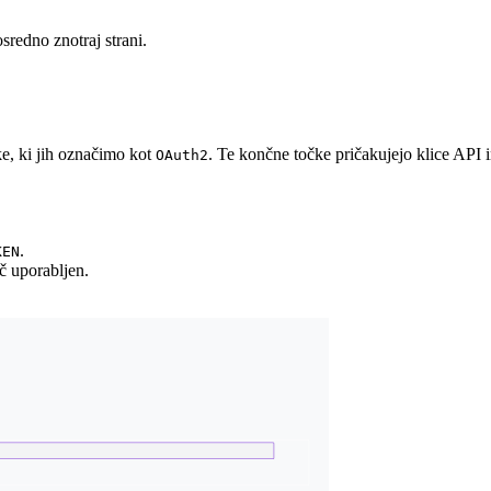
sredno znotraj strani.
ke, ki jih označimo kot
. Te končne točke pričakujejo klice API i
OAuth2
.
KEN
uč uporabljen.