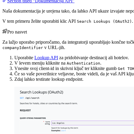
Section titled “Dokumentacija API”
Naša dokumentacija je urejena tako, da lahko API ukaze izvajate nepo
V tem primeru želite uporabiti klic API
.
Search Lookups (OAuth2)
Pro nasvet
Za lažjo uporabo priporočamo, da integratorji uporabljajo končne toč
v URL-jih.
companyIdentifier
Uporabite
Lookup API
za pridobivanje destinacij ali hotelov.
V levem meniju kliknite na
.
Authentication
Vnesite svoj client-id in skrivni ključ ter kliknite gumb
Get TO
Če so vaše poverilnice veljavne, boste videli, da je vaš API klj
Zdaj lahko testirate lookup endpoint.