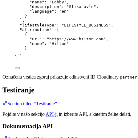
"name"
: 
"
Lobby
"
,
"description"
: 
"
Slika avle
"
,
"language"
: 
"
en
"
}
],
"lifestyleType"
: 
"
LIFESTYLE_BUSINESS
"
,
"attribution"
: [
{
"url"
: 
"
https://www.hilton.com
"
,
"name"
: 
"
Hilton
"
}
]
}
Označena vrstica zgoraj prikazuje edinstveni ID Cloudinary
partner
Testiranje
Section titled “Testiranje”
Pojdite v našo sekcijo
API-ji
in izberite API, s katerim želite delati.
Dokumentacija API