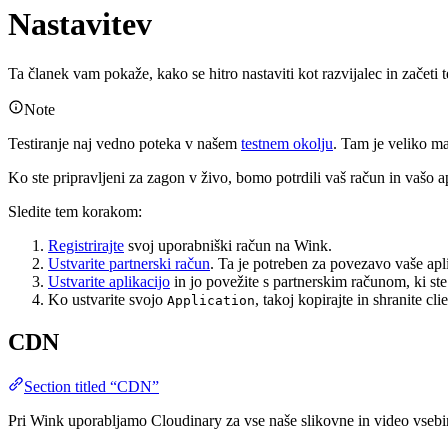
Nastavitev
Ta članek vam pokaže, kako se hitro nastaviti kot razvijalec in začeti t
Note
Testiranje naj vedno poteka v našem
testnem okolju
. Tam je veliko ma
Ko ste pripravljeni za zagon v živo, bomo potrdili vaš račun in vašo 
Sledite tem korakom:
Registrirajte
svoj uporabniški račun na Wink.
Ustvarite partnerski račun
. Ta je potreben za povezavo vaše apli
Ustvarite aplikacijo
in jo povežite s partnerskim računom, ki ste 
Ko ustvarite svojo
, takoj kopirajte in shranite c
Application
CDN
Section titled “CDN”
Pri Wink uporabljamo Cloudinary za vse naše slikovne in video vsebi