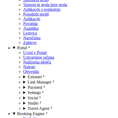
Varnost in gesla brez gesla
Aplikacije s soglasjem
Posodobi profil
Aplikacije
Povabila
Analitika
Lestvica
Naročnina
Zahteve
Portal
Uvod v Portal
Ustvarjanje računa
Nadzorna plošča
Naloge
Obvestila
Extranet
Link Manager
Payment
Settings
Social
Studio
Travel Agent
Booking Engine