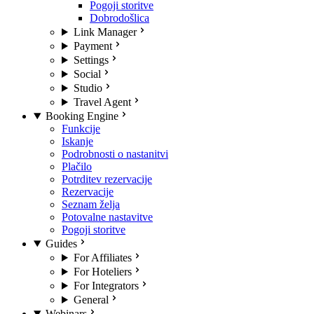
Pogoji storitve
Dobrodošlica
Link Manager
Payment
Settings
Social
Studio
Travel Agent
Booking Engine
Funkcije
Iskanje
Podrobnosti o nastanitvi
Plačilo
Potrditev rezervacije
Rezervacije
Seznam želja
Potovalne nastavitve
Pogoji storitve
Guides
For Affiliates
For Hoteliers
For Integrators
General
Webinars