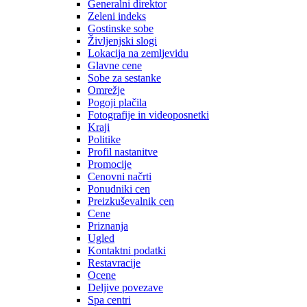
Generalni direktor
Zeleni indeks
Gostinske sobe
Življenjski slogi
Lokacija na zemljevidu
Glavne cene
Sobe za sestanke
Omrežje
Pogoji plačila
Fotografije in videoposnetki
Kraji
Politike
Profil nastanitve
Promocije
Cenovni načrti
Ponudniki cen
Preizkuševalnik cen
Cene
Priznanja
Ugled
Kontaktni podatki
Restavracije
Ocene
Deljive povezave
Spa centri