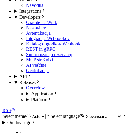
Navodila
Integrations
Developers
Gradite na Wink
Nastavitev
Avtentikacija
Integracija Webhookov
Katalog dogodkov Webhook
REST in gRPC
Sinhronizacija rezervacij
MCP strežniki
AI veščine
Geolokacija
API
Releases
Overview
Application
Platform
RSS
Select theme
Select language
On this page