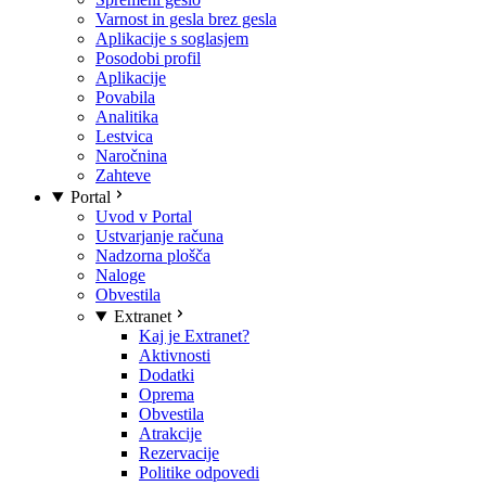
Varnost in gesla brez gesla
Aplikacije s soglasjem
Posodobi profil
Aplikacije
Povabila
Analitika
Lestvica
Naročnina
Zahteve
Portal
Uvod v Portal
Ustvarjanje računa
Nadzorna plošča
Naloge
Obvestila
Extranet
Kaj je Extranet?
Aktivnosti
Dodatki
Oprema
Obvestila
Atrakcije
Rezervacije
Politike odpovedi