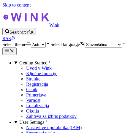
Skip to content
Wink
Search
Ctrl
K
RSS
Select theme
Select language
Getting Started
Uvod v Wink
Ključne funkcije
Stranke
Registracija
Cenik
Primerjava
Varnost
Lokalizacija
Okolja
Zahteva za izbris podatkov
User Settings
Nastavitve uporabnika (IAM)
Spremeni geslo