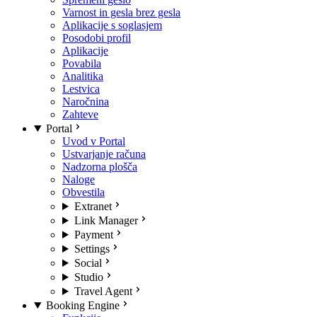
Varnost in gesla brez gesla
Aplikacije s soglasjem
Posodobi profil
Aplikacije
Povabila
Analitika
Lestvica
Naročnina
Zahteve
Portal
Uvod v Portal
Ustvarjanje računa
Nadzorna plošča
Naloge
Obvestila
Extranet
Link Manager
Payment
Settings
Social
Studio
Travel Agent
Booking Engine