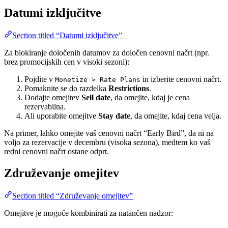
Datumi izključitve
Section titled “Datumi izključitve”
Za blokiranje določenih datumov za določen cenovni načrt (npr.
brez promocijskih cen v visoki sezoni):
Pojdite v
in izberite cenovni načrt.
Monetize > Rate Plans
Pomaknite se do razdelka
Restrictions
.
Dodajte omejitev
Sell date
, da omejite, kdaj je cena
rezervabilna.
Ali uporabite omejitve
Stay date
, da omejite, kdaj cena velja.
Na primer, lahko omejite vaš cenovni načrt “Early Bird”, da ni na
voljo za rezervacije v decembru (visoka sezona), medtem ko vaš
redni cenovni načrt ostane odprt.
Združevanje omejitev
Section titled “Združevanje omejitev”
Omejitve je mogoče kombinirati za natančen nadzor: