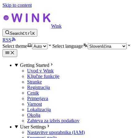
Skip to content
Wink
Search
Ctrl
K
RSS
Select theme
Select language
Getting Started
Uvod v Wink
Ključne funkcije
Stranke
Registracija
Cenik
Primerjava
Varnost
Lokalizacija
Okolja
Zahteva za izbris podatkov
User Settings
Nastavitve uporabnika (IAM)
Spremeni geslo