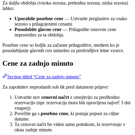
Za daljša obdobja (visoka sezona, prehodna sezona, nizka sezona)
lahko:
Uporabite posebne cene
— Ustvarite preglasitve za vsako
sezono s prilagojenimi cenami.
Posodobite glavne cene
— Prilagodite osnovne cene
neposredno za ta obdobja.
Posebne cene so boljše za začasne prilagoditve, medtem ko je
posodabljanje glavnih cen smiselno za predvidljive letne vzorce.
Cene za zadnjo minuto
Section titled “Cene za zadnjo minuto”
Za zapolnitev neprodanih sob tik pred datumom prijave:
Ustvarite nov
cenovni načrt
z omejitvijo za predhodno
rezervacijo (npr. rezervacija mora biti opravljena največ 3 dni
vnaprej).
Povežite ga s
posebno ceno
, ki ponuja popust za ciljne
datume.
Ta cenovni načrt bo viden samo potnikom, ki rezervirajo v
oknu zadnje minute.