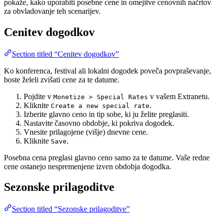
pokaže, kako uporabiti posebne cene in omejitve cenovnih načrtov
za obvladovanje teh scenarijev.
Cenitev dogodkov
Section titled “Cenitev dogodkov”
Ko konferenca, festival ali lokalni dogodek poveča povpraševanje,
boste želeli zvišati cene za te datume.
Pojdite v
v vašem Extranetu.
Monetize > Special Rates
Kliknite
.
Create a new special rate
Izberite glavno ceno in tip sobe, ki ju želite preglasiti.
Nastavite časovno obdobje, ki pokriva dogodek.
Vnesite prilagojene (višje) dnevne cene.
Kliknite
.
Save
Posebna cena preglasi glavno ceno samo za te datume. Vaše redne
cene ostanejo nespremenjene izven obdobja dogodka.
Sezonske prilagoditve
Section titled “Sezonske prilagoditve”