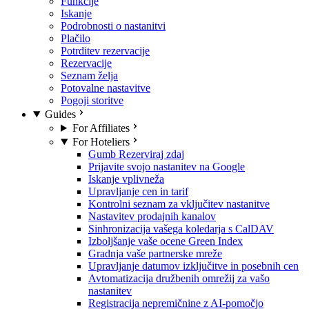
Funkcije
Iskanje
Podrobnosti o nastanitvi
Plačilo
Potrditev rezervacije
Rezervacije
Seznam želja
Potovalne nastavitve
Pogoji storitve
Guides
For Affiliates
For Hoteliers
Gumb Rezerviraj zdaj
Prijavite svojo nastanitev na Google
Iskanje vplivneža
Upravljanje cen in tarif
Kontrolni seznam za vključitev nastanitve
Nastavitev prodajnih kanalov
Sinhronizacija vašega koledarja s CalDAV
Izboljšanje vaše ocene Green Index
Gradnja vaše partnerske mreže
Upravljanje datumov izključitve in posebnih cen
Avtomatizacija družbenih omrežij za vašo
nastanitev
Registracija nepremičnine z AI-pomočjo