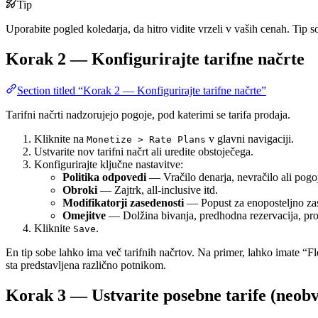
Tip
Uporabite pogled koledarja, da hitro vidite vrzeli v vaših cenah. Tip 
Korak 2 — Konfigurirajte tarifne načrte
Section titled “Korak 2 — Konfigurirajte tarifne načrte”
Tarifni načrti nadzorujejo pogoje, pod katerimi se tarifa prodaja.
Kliknite na
v glavni navigaciji.
Monetize > Rate Plans
Ustvarite nov tarifni načrt ali uredite obstoječega.
Konfigurirajte ključne nastavitve:
Politika odpovedi
— Vračilo denarja, nevračilo ali pogo
Obroki
— Zajtrk, all-inclusive itd.
Modifikatorji zasedenosti
— Popust za enoposteljno zase
Omejitve
— Dolžina bivanja, predhodna rezervacija, prod
Kliknite
.
Save
En tip sobe lahko ima več tarifnih načrtov. Na primer, lahko imate “Fl
sta predstavljena različno potnikom.
Korak 3 — Ustvarite posebne tarife (neob