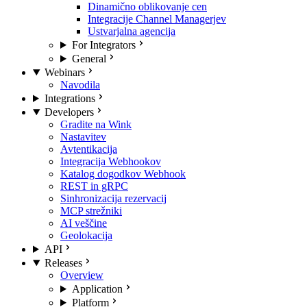
Dinamično oblikovanje cen
Integracije Channel Managerjev
Ustvarjalna agencija
For Integrators
General
Webinars
Navodila
Integrations
Developers
Gradite na Wink
Nastavitev
Avtentikacija
Integracija Webhookov
Katalog dogodkov Webhook
REST in gRPC
Sinhronizacija rezervacij
MCP strežniki
AI veščine
Geolokacija
API
Releases
Overview
Application
Platform