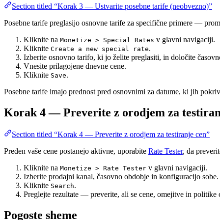
Section titled “Korak 3 — Ustvarite posebne tarife (neobvezno)”
Posebne tarife preglasijo osnovne tarife za specifične primere — prom
Kliknite na
v glavni navigaciji.
Monetize > Special Rates
Kliknite
.
Create a new special rate
Izberite osnovno tarifo, ki jo želite preglasiti, in določite časov
Vnesite prilagojene dnevne cene.
Kliknite
.
Save
Posebne tarife imajo prednost pred osnovnimi za datume, ki jih pokriv
Korak 4 — Preverite z orodjem za testiran
Section titled “Korak 4 — Preverite z orodjem za testiranje cen”
Preden vaše cene postanejo aktivne, uporabite
Rate Tester
, da preveri
Kliknite na
v glavni navigaciji.
Monetize > Rate Tester
Izberite prodajni kanal, časovno obdobje in konfiguracijo sobe.
Kliknite
.
Search
Preglejte rezultate — preverite, ali se cene, omejitve in politik
Pogoste sheme