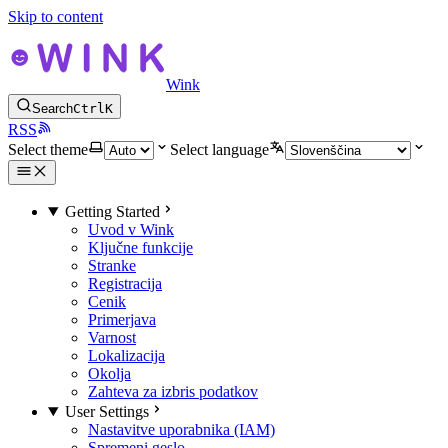
Skip to content
Wink
Search
Ctrl
K
RSS
Select theme
Select language
Getting Started
Uvod v Wink
Ključne funkcije
Stranke
Registracija
Cenik
Primerjava
Varnost
Lokalizacija
Okolja
Zahteva za izbris podatkov
User Settings
Nastavitve uporabnika (IAM)
Spremeni geslo