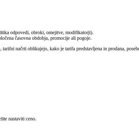
tika odpovedi, obroki, omejitve, modifikatorji).
oločena časovna obdobja, promocije ali pogoje.
, tarifni načrti oblikujejo, kako je tarifa predstavljena in prodana, po
lite nastaviti ceno.