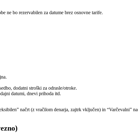
sobe ne bo rezervabilen za datume brez osnovne tarife.
jna.
dbo, dodatni stroški za odrasle/otroke.
ajni datumi, dnevi prihoda itd.
eksibilen” načrt (z vračilom denarja, zajtrk vključen) in “Varčevalni” na
vezno)