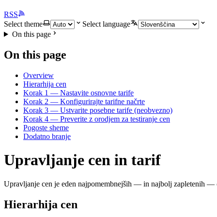
RSS
Select theme
Select language
On this page
On this page
Overview
Hierarhija cen
Korak 1 — Nastavite osnovne tarife
Korak 2 — Konfigurirajte tarifne načrte
Korak 3 — Ustvarite posebne tarife (neobvezno)
Korak 4 — Preverite z orodjem za testiranje cen
Pogoste sheme
Dodatno branje
Upravljanje cen in tarif
Upravljanje cen je eden najpomembnejših — in najbolj zapletenih — de
Hierarhija cen