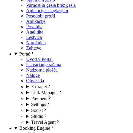
Varnost in gesla brez gesla
Aplikacije s soglasjem
Posodobi profil
Aplikacije
Povabila
Analitika
Lestvica
Naročnina
Zahteve
Portal
Uvod v Portal
Ustvarjanje računa
Nadzorna plošča
Naloge
Obvestila
Extranet
Link Manager
Payment
Settings
Social
Studio
Travel Agent
Booking Engine