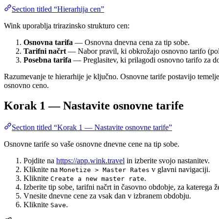
Section titled “Hierarhija cen”
Wink uporablja trirazinsko strukturo cen:
Osnovna tarifa
— Osnovna dnevna cena za tip sobe.
Tarifni načrt
— Nabor pravil, ki obkrožajo osnovno tarifo (poli
Posebna tarifa
— Preglasitev, ki prilagodi osnovno tarifo za d
Razumevanje te hierarhije je ključno. Osnovne tarife postavijo temelje
osnovno ceno.
Korak 1 — Nastavite osnovne tarife
Section titled “Korak 1 — Nastavite osnovne tarife”
Osnovne tarife so vaše osnovne dnevne cene na tip sobe.
Pojdite na
https://app.wink.travel
in izberite svojo nastanitev.
Kliknite na
v glavni navigaciji.
Monetize > Master Rates
Kliknite
.
Create a new master rate
Izberite tip sobe, tarifni načrt in časovno obdobje, za katerega že
Vnesite dnevne cene za vsak dan v izbranem obdobju.
Kliknite
.
Save