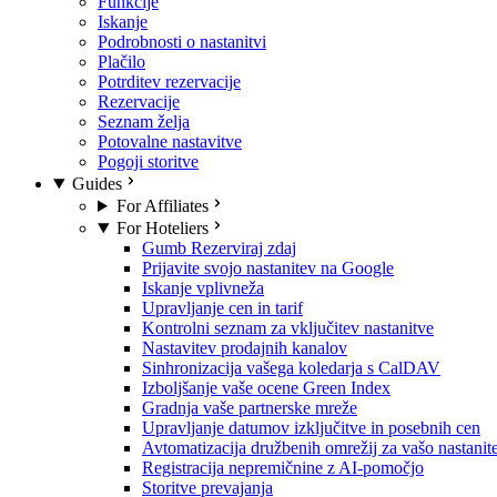
Funkcije
Iskanje
Podrobnosti o nastanitvi
Plačilo
Potrditev rezervacije
Rezervacije
Seznam želja
Potovalne nastavitve
Pogoji storitve
Guides
For Affiliates
For Hoteliers
Gumb Rezerviraj zdaj
Prijavite svojo nastanitev na Google
Iskanje vplivneža
Upravljanje cen in tarif
Kontrolni seznam za vključitev nastanitve
Nastavitev prodajnih kanalov
Sinhronizacija vašega koledarja s CalDAV
Izboljšanje vaše ocene Green Index
Gradnja vaše partnerske mreže
Upravljanje datumov izključitve in posebnih cen
Avtomatizacija družbenih omrežij za vašo nastanit
Registracija nepremičnine z AI-pomočjo
Storitve prevajanja