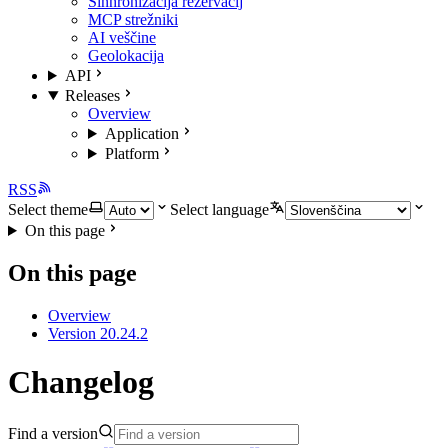
Sinhronizacija rezervacij
MCP strežniki
AI veščine
Geolokacija
API
Releases
Overview
Application
Platform
RSS
Select theme
Select language
On this page
On this page
Overview
Version 20.24.2
Changelog
Find a version