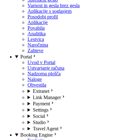
Varnost in gesla brez gesla
Aplikacije s soglasjem
Posodobi profil
Aplikacije
Povabila
Analitika
Lestvica
Naročnina
Zahteve
Portal
Uvod v Portal
Ustvarjanje računa
Nadzorna plošča
Naloge
Obvestila
Extranet
Link Manager
Payment
Settings
Social
Studio
Travel Agent
Booking Engine