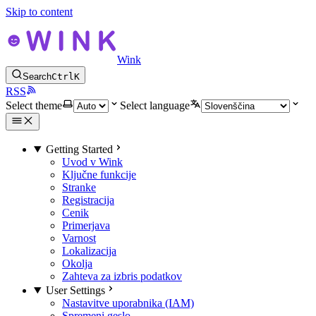
Skip to content
Wink
Search
Ctrl
K
RSS
Select theme
Select language
Getting Started
Uvod v Wink
Ključne funkcije
Stranke
Registracija
Cenik
Primerjava
Varnost
Lokalizacija
Okolja
Zahteva za izbris podatkov
User Settings
Nastavitve uporabnika (IAM)
Spremeni geslo