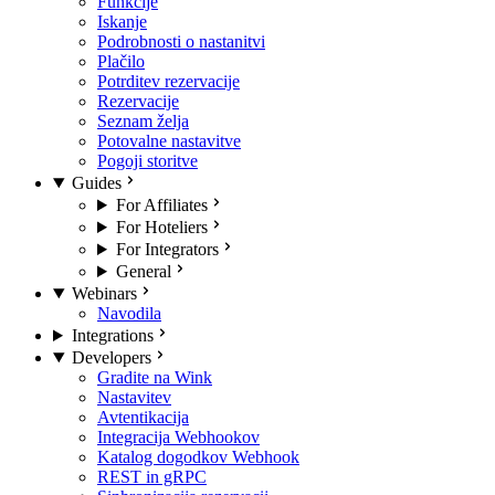
Funkcije
Iskanje
Podrobnosti o nastanitvi
Plačilo
Potrditev rezervacije
Rezervacije
Seznam želja
Potovalne nastavitve
Pogoji storitve
Guides
For Affiliates
For Hoteliers
For Integrators
General
Webinars
Navodila
Integrations
Developers
Gradite na Wink
Nastavitev
Avtentikacija
Integracija Webhookov
Katalog dogodkov Webhook
REST in gRPC