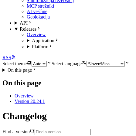
Sinhronizacija rezervacij
MCP strežniki
AI veščine
Geolokacija
API
Releases
Overview
Application
Platform
RSS
Select theme
Select language
On this page
On this page
Overview
Version 20.24.1
Changelog
Find a version