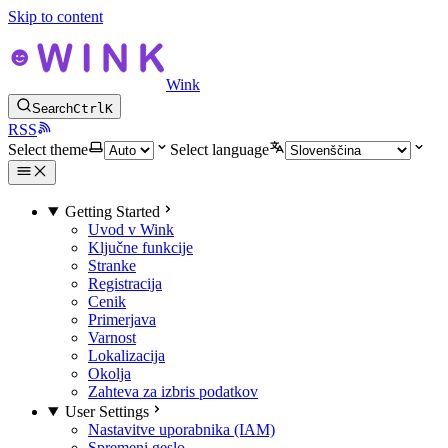
Skip to content
Wink
Search
Ctrl
K
RSS
Select theme
Select language
Getting Started
Uvod v Wink
Ključne funkcije
Stranke
Registracija
Cenik
Primerjava
Varnost
Lokalizacija
Okolja
Zahteva za izbris podatkov
User Settings
Nastavitve uporabnika (IAM)
Spremeni geslo