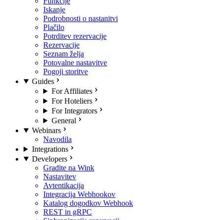
Funkcije
Iskanje
Podrobnosti o nastanitvi
Plačilo
Potrditev rezervacije
Rezervacije
Seznam želja
Potovalne nastavitve
Pogoji storitve
Guides
For Affiliates
For Hoteliers
For Integrators
General
Webinars
Navodila
Integrations
Developers
Gradite na Wink
Nastavitev
Avtentikacija
Integracija Webhookov
Katalog dogodkov Webhook
REST in gRPC