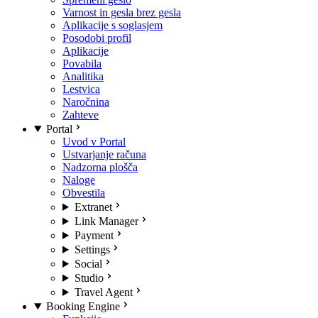
Varnost in gesla brez gesla
Aplikacije s soglasjem
Posodobi profil
Aplikacije
Povabila
Analitika
Lestvica
Naročnina
Zahteve
Portal
Uvod v Portal
Ustvarjanje računa
Nadzorna plošča
Naloge
Obvestila
Extranet
Link Manager
Payment
Settings
Social
Studio
Travel Agent
Booking Engine