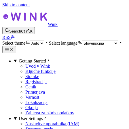
Skip to content
Wink
Search
Ctrl
K
RSS
Select theme
Select language
Getting Started
Uvod v Wink
Ključne funkcije
Stranke
Registracija
Cenik
Primerjava
Varnost
Lokalizacija
Okolja
Zahteva za izbris podatkov
User Settings
Nastavitve uporabnika (IAM)
Spremeni geslo