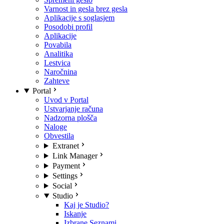
Varnost in gesla brez gesla
Aplikacije s soglasjem
Posodobi profil
Aplikacije
Povabila
Analitika
Lestvica
Naročnina
Zahteve
Portal
Uvod v Portal
Ustvarjanje računa
Nadzorna plošča
Naloge
Obvestila
Extranet
Link Manager
Payment
Settings
Social
Studio
Kaj je Studio?
Iskanje
Izbrane Seznami