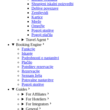
Shranjeni iskalni poizvedbi
Deljive povezave
Zemljevidi
Kartice
Mreže
Omrežje
Pogoji storitve
Pogoji plačila
Travel Agent
Booking Engine
Funkcije
Iskanje
Podrobnosti o nastanitvi
Plačilo
Potrditev rezervacije
Rezervacije
Seznam želja
Potovalne nastavitve
Pogoji storitve
Guides
For Affiliates
For Hoteliers
For Integrators
General