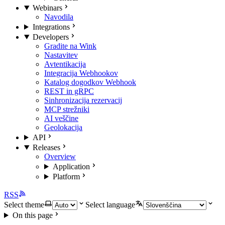
Webinars
Navodila
Integrations
Developers
Gradite na Wink
Nastavitev
Avtentikacija
Integracija Webhookov
Katalog dogodkov Webhook
REST in gRPC
Sinhronizacija rezervacij
MCP strežniki
AI veščine
Geolokacija
API
Releases
Overview
Application
Platform
RSS
Select theme
Select language
On this page