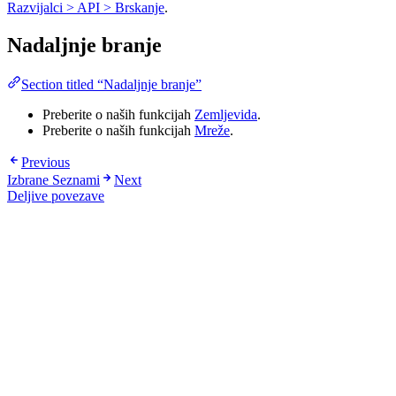
Razvijalci > API > Brskanje
.
Nadaljnje branje
Section titled “Nadaljnje branje”
Preberite o naših funkcijah
Zemljevida
.
Preberite o naših funkcijah
Mreže
.
Previous
Izbrane Seznami
Next
Deljive povezave