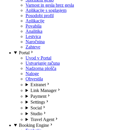
Varnost in gesla brez gesla
Aplikacije s soglasjem
Posodobi profil
Aplikacije
Povabila
Analitika
Lestvica
Naročnina
Zahteve
Portal
Uvod v Portal
Ustvarjanje računa
Nadzorna plošča
Naloge
Obvestila
Extranet
Link Manager
Payment
Settings
Social
Studio
Travel Agent
Booking Engine