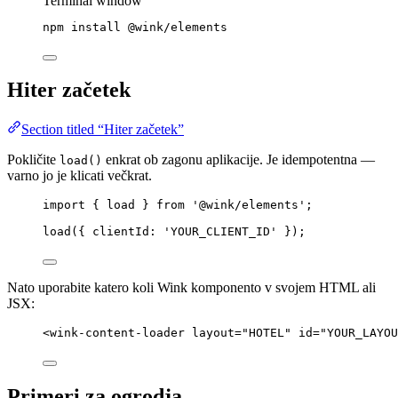
Terminal window
npm
install
@wink/elements
Hiter začetek
Section titled “Hiter začetek”
Pokličite
enkrat ob zagonu aplikacije. Je idempotentna —
load()
varno jo je klicati večkrat.
import
 { load } 
from
'
@wink/elements
'
;
load
({ clientId: 
'
YOUR_CLIENT_ID
'
 });
Nato uporabite katero koli Wink komponento v svojem HTML ali
JSX:
<
wink-content-loader
layout
=
"
HOTEL
"
id
=
"
YOUR_LAYOU
Primeri za ogrodja