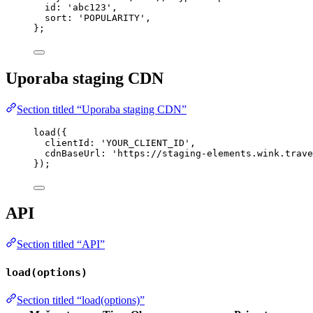
id: 
'
abc123
'
,
sort: 
'
POPULARITY
'
,
}
;
Uporaba staging CDN
Section titled “Uporaba staging CDN”
load
({
clientId: 
'
YOUR_CLIENT_ID
'
,
cdnBaseUrl: 
'
https://staging-elements.wink.trave
});
API
Section titled “API”
load(options)
Section titled “load(options)”