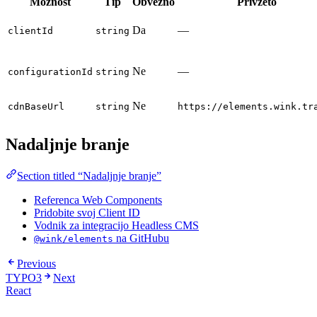
Možnost
Tip
Obvezno
Privzeto
Da
—
clientId
string
Ne
—
configurationId
string
Ne
cdnBaseUrl
string
https://elements.wink.tr
Nadaljnje branje
Section titled “Nadaljnje branje”
Referenca Web Components
Pridobite svoj Client ID
Vodnik za integracijo Headless CMS
na GitHubu
@wink/elements
Previous
TYPO3
Next
React