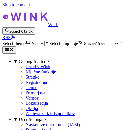
Skip to content
Wink
Search
Ctrl
K
RSS
Select theme
Select language
Getting Started
Uvod v Wink
Ključne funkcije
Stranke
Registracija
Cenik
Primerjava
Varnost
Lokalizacija
Okolja
Zahteva za izbris podatkov
User Settings
Nastavitve uporabnika (IAM)
Spremeni geslo