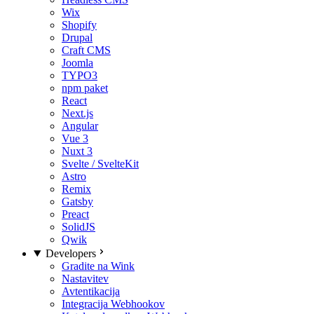
Wix
Shopify
Drupal
Craft CMS
Joomla
TYPO3
npm paket
React
Next.js
Angular
Vue 3
Nuxt 3
Svelte / SvelteKit
Astro
Remix
Gatsby
Preact
SolidJS
Qwik
Developers
Gradite na Wink
Nastavitev
Avtentikacija
Integracija Webhookov