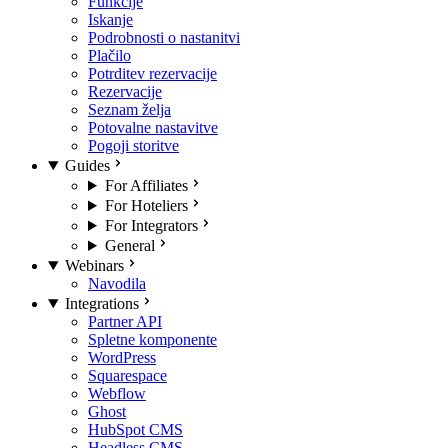
Funkcije
Iskanje
Podrobnosti o nastanitvi
Plačilo
Potrditev rezervacije
Rezervacije
Seznam želja
Potovalne nastavitve
Pogoji storitve
Guides
For Affiliates
For Hoteliers
For Integrators
General
Webinars
Navodila
Integrations
Partner API
Spletne komponente
WordPress
Squarespace
Webflow
Ghost
HubSpot CMS
Headless CMS