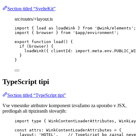
Section titled “SvelteKit”
src/routes/+layout.ts
import
 { load 
as
 loadWink } 
from
'
@wink/elements
'
;
import
 { browser } 
from
'
$app/environment
'
;
export
function
load
()
 {
if
 (browser) {
loadWink
({ clientId: 
import.
meta
.
env
.
PUBLIC_WI
}
}
TypeScript tipi
Section titled “TypeScript tipi”
Vse vmesnike atributov komponent izvažamo za uporabo v JSX,
predlogah ali tipiziranih slovarjih:
import
type
 { WinkContentLoaderAttributes, WinkLay
const 
attrs
:
WinkContentLoaderAttributes
 = {
layout: 
'
HOTEL
'
,    
// TypeScript bo zaznal neve