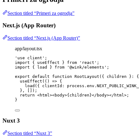
Section titled “Primeri za ogrodja”
Next.js (App Router)
Section titled “Next.js (App Router)”
app/layout.tsx
'
use client
'
;
import
 { useEffect } 
from
'
react
'
;
import
 { load } 
from
'
@wink/elements
'
;
export
default
function
RootLayout
(
{ 
children
 }
:
 {
useEffect
(
()
=>
 {
load
({ clientId: process
.
env
.
NEXT_PUBLIC_WINK_
}
,
 []);
return
<
html
><
body
>
{
children
}
</
body
></
html
>
;
}
Nuxt 3
Section titled “Nuxt 3”