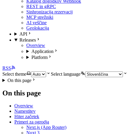
Katalog dogodkov Webhook
REST in gRPC
Sinhronizacija rezervacij
MCP strežniki
AI veščine
Geolokacija
API
Releases
Overview
Application
Platform
RSS
Select theme
Select language
On this page
On this page
Overview
Namestitev
Hiter začetek
Primeri za ogrodja
Next.js (App Router)
Nuxt 3