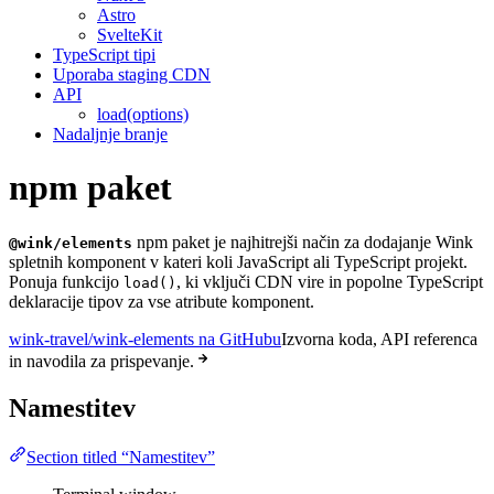
Astro
SvelteKit
TypeScript tipi
Uporaba staging CDN
API
load(options)
Nadaljnje branje
npm paket
npm paket je najhitrejši način za dodajanje Wink
@wink/elements
spletnih komponent v kateri koli JavaScript ali TypeScript projekt.
Ponuja funkcijo
, ki vključi CDN vire in popolne TypeScript
load()
deklaracije tipov za vse atribute komponent.
wink-travel/wink-elements na GitHubu
Izvorna koda, API referenca
in navodila za prispevanje.
Namestitev
Section titled “Namestitev”