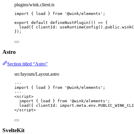
plugins/wink.client.ts
import
 { load } 
from
'
@wink/elements
'
;
export
default
defineNuxtPlugin
(
()
=>
 {
load
({ clientId: 
useRuntimeConfig
()
.
public
.
winkC
});
Astro
Section titled “Astro”
src/layouts/Layout.astro
---
import
 { load } 
from
'
@wink/elements
'
;
---
<
script
>
import
 { load } 
from
'
@wink/elements
'
;
load
({ clientId: 
import.
meta
.
env
.
PUBLIC_WINK_CLI
</
script
>
SvelteKit