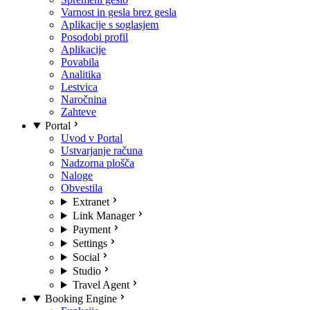
Varnost in gesla brez gesla
Aplikacije s soglasjem
Posodobi profil
Aplikacije
Povabila
Analitika
Lestvica
Naročnina
Zahteve
Portal
Uvod v Portal
Ustvarjanje računa
Nadzorna plošča
Naloge
Obvestila
Extranet
Link Manager
Payment
Settings
Social
Studio
Travel Agent
Booking Engine