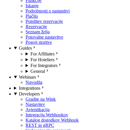
Funkcije
Iskanje
Podrobnosti o nastanitvi
Plačilo
Potrditev rezervacije
Rezervacije
Seznam želja
Potovalne nastavitve
Pogoji storitve
Guides
For Affiliates
For Hoteliers
For Integrators
General
Webinars
Navodila
Integrations
Developers
Gradite na Wink
Nastavitev
Avtentikacija
Integracija Webhookov
Katalog dogodkov Webhook
REST in gRPC