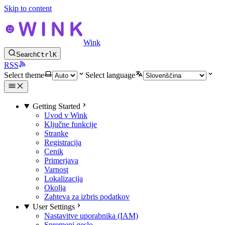
Skip to content
Wink
Search
Ctrl
K
RSS
Select theme
Select language
Getting Started
Uvod v Wink
Ključne funkcije
Stranke
Registracija
Cenik
Primerjava
Varnost
Lokalizacija
Okolja
Zahteva za izbris podatkov
User Settings
Nastavitve uporabnika (IAM)
Spremeni geslo