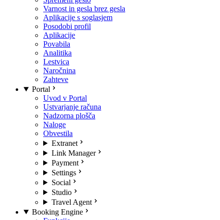
Varnost in gesla brez gesla
Aplikacije s soglasjem
Posodobi profil
Aplikacije
Povabila
Analitika
Lestvica
Naročnina
Zahteve
Portal
Uvod v Portal
Ustvarjanje računa
Nadzorna plošča
Naloge
Obvestila
Extranet
Link Manager
Payment
Settings
Social
Studio
Travel Agent
Booking Engine