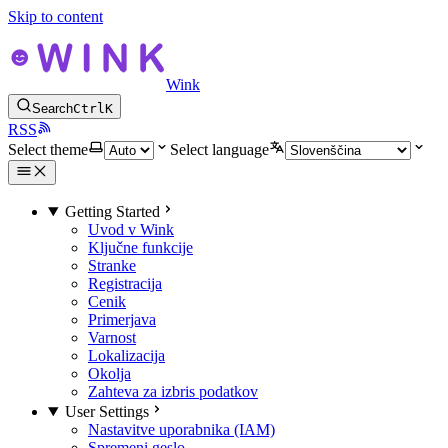
Skip to content
Wink
Search
Ctrl
K
RSS
Select theme
Select language
Getting Started
Uvod v Wink
Ključne funkcije
Stranke
Registracija
Cenik
Primerjava
Varnost
Lokalizacija
Okolja
Zahteva za izbris podatkov
User Settings
Nastavitve uporabnika (IAM)
Spremeni geslo