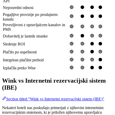
API
🟢
⚫️
⚫️
⚫️
Neposredni odnosi
Pogajljive provizije po prodajnem
🟢
⚫️
⚫️
⚫️
kanalu
Povezljivost z upravljalcem kanalov in
🟢
🟢
🟢
🟢
PMS
🟢
⚫️
🟢
🟢
Dobavitelj je lastnik stranke
🟢
🟢
⚫️
⚫️
Sledenje ROI
🟢
🟢
⚫️
🟢
Plačilo po uspešnosti
🟢
🟢
🟢
⚫️
Integriran plačilni prehod
🟢
🟢
⚫️
⚫️
Izplačila preko Wise
Wink vs Internetni rezervacijski sistem
(IBE)
Section titled “Wink vs Internetni rezervacijski sistem (IBE)”
Nekateri hoteli nas poskušajo primerjati z njihovim internetnim
rezervacijskim sistemom, ki je priložen njihovemu upravljalcu