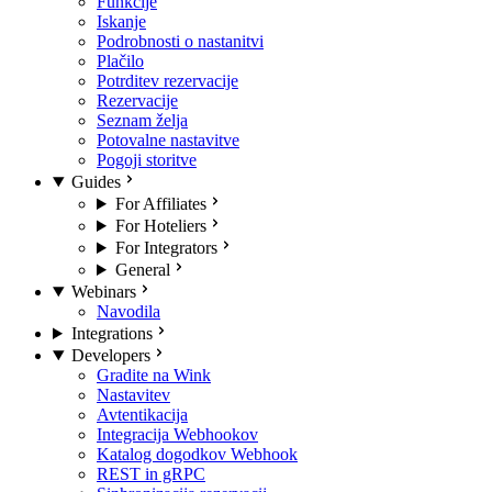
Funkcije
Iskanje
Podrobnosti o nastanitvi
Plačilo
Potrditev rezervacije
Rezervacije
Seznam želja
Potovalne nastavitve
Pogoji storitve
Guides
For Affiliates
For Hoteliers
For Integrators
General
Webinars
Navodila
Integrations
Developers
Gradite na Wink
Nastavitev
Avtentikacija
Integracija Webhookov
Katalog dogodkov Webhook
REST in gRPC