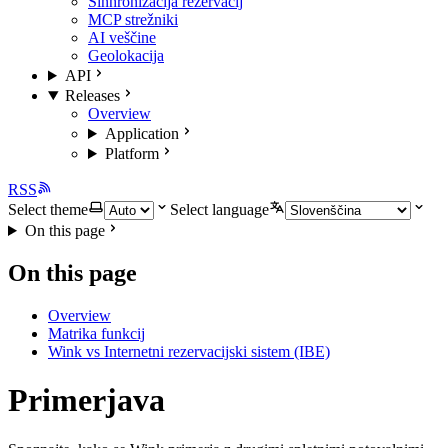
Sinhronizacija rezervacij
MCP strežniki
AI veščine
Geolokacija
API
Releases
Overview
Application
Platform
RSS
Select theme
Select language
On this page
On this page
Overview
Matrika funkcij
Wink vs Internetni rezervacijski sistem (IBE)
Primerjava