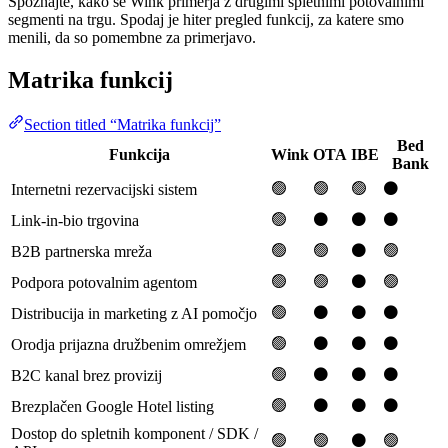
Spoznajte, kako se Wink primerja z drugimi spletnimi potovalnimi
segmenti na trgu. Spodaj je hiter pregled funkcij, za katere smo
menili, da so pomembne za primerjavo.
Matrika funkcij
Section titled “Matrika funkcij”
Bed
Funkcija
Wink
OTA
IBE
Bank
🟢
🟢
🟢
⚫️
Internetni rezervacijski sistem
🟢
⚫️
⚫️
⚫️
Link-in-bio trgovina
🟢
🟢
⚫️
🟢
B2B partnerska mreža
🟢
🟢
⚫️
🟢
Podpora potovalnim agentom
🟢
⚫️
⚫️
⚫️
Distribucija in marketing z AI pomočjo
🟢
⚫️
⚫️
⚫️
Orodja prijazna družbenim omrežjem
🟢
⚫️
⚫️
⚫️
B2C kanal brez provizij
🟢
⚫️
⚫️
⚫️
Brezplačen Google Hotel listing
Dostop do spletnih komponent / SDK /
🟢
🟢
⚫️
🟢