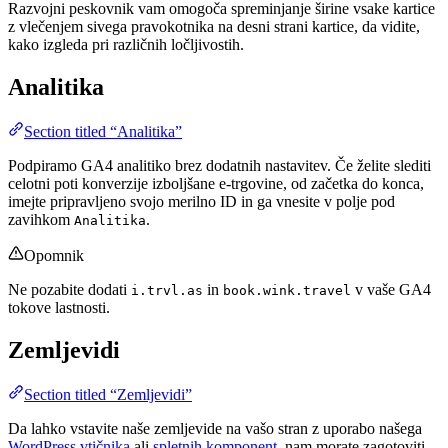
Razvojni peskovnik vam omogoča spreminjanje širine vsake kartice
z vlečenjem sivega pravokotnika na desni strani kartice, da vidite,
kako izgleda pri različnih ločljivostih.
Analitika
Section titled “Analitika”
Podpiramo GA4 analitiko brez dodatnih nastavitev. Če želite slediti
celotni poti konverzije izboljšane e-trgovine, od začetka do konca,
imejte pripravljeno svojo merilno ID in ga vnesite v polje pod
zavihkom
.
Analitika
Opomnik
Ne pozabite dodati
in
v vaše GA4
i.trvl.as
book.wink.travel
tokove lastnosti.
Zemljevidi
Section titled “Zemljevidi”
Da lahko vstavite naše zemljevide na vašo stran z uporabo našega
WordPress vtičnika
ali
spletnih komponent
, nam morate zagotoviti