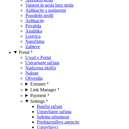
Varnost in gesla brez gesla
Aplikacije s soglasjem
Posodobi profil
Aplikacije
Povabila
Analitika
Lestvica
Naročnina
Zahteve
Portal
Uvod v Portal
Ustvarjanje računa
Nadzorna plošča
Naloge
Obvestila
Extranet
Link Manager
Payment
Settings
Bančni računi
Upravljanje računa
Spletna prisotnost
Predstavništvo agencije
Upravljavci