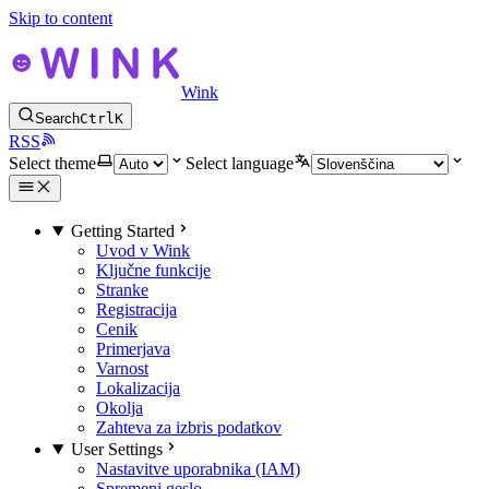
Skip to content
Wink
Search
Ctrl
K
RSS
Select theme
Select language
Getting Started
Uvod v Wink
Ključne funkcije
Stranke
Registracija
Cenik
Primerjava
Varnost
Lokalizacija
Okolja
Zahteva za izbris podatkov
User Settings
Nastavitve uporabnika (IAM)
Spremeni geslo