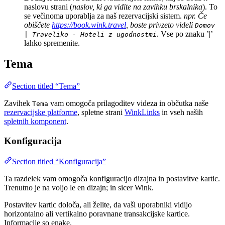
naslovu strani (
naslov, ki ga vidite na zavihku brskalnika
). To
se večinoma uporablja za naš rezervacijski sistem.
npr. Če
obiščete
https://book.wink.travel
, boste privzeto videli
Domov
. Vse po znaku ’|’
| Traveliko - Hoteli z ugodnostmi
lahko spremenite.
Tema
Section titled “Tema”
Zavihek
vam omogoča prilagoditev videza in občutka naše
Tema
rezervacijske platforme
, spletne strani
WinkLinks
in vseh naših
spletnih komponent
.
Konfiguracija
Section titled “Konfiguracija”
Ta razdelek vam omogoča konfiguracijo dizajna in postavitve kartic.
Trenutno je na voljo le en dizajn; in sicer Wink.
Postavitev kartic določa, ali želite, da vaši uporabniki vidijo
horizontalno ali vertikalno poravnane transakcijske kartice.
Informacije so enake.