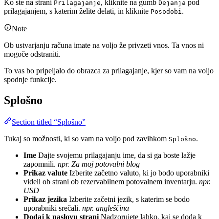
Ko ste na strani
, kliknite na gumb
pod
Prilagajanje
Dejanja
prilagajanjem, s katerim želite delati, in kliknite
.
Posodobi
Note
Ob ustvarjanju računa imate na voljo že privzeti vnos. Ta vnos ni
mogoče odstraniti.
To vas bo pripeljalo do obrazca za prilagajanje, kjer so vam na voljo
spodnje funkcije.
Splošno
Section titled “Splošno”
Tukaj so možnosti, ki so vam na voljo pod zavihkom
.
Splošno
Ime
Dajte svojemu prilagajanju ime, da si ga boste lažje
zapomnili.
npr. Za moj potovalni blog
Prikaz valute
Izberite začetno valuto, ki jo bodo uporabniki
videli ob strani ob rezervabilnem potovalnem inventarju.
npr.
USD
Prikaz jezika
Izberite začetni jezik, s katerim se bodo
uporabniki srečali.
npr. angleščina
Dodaj k naslovu strani
Nadzorujete lahko, kaj se doda k