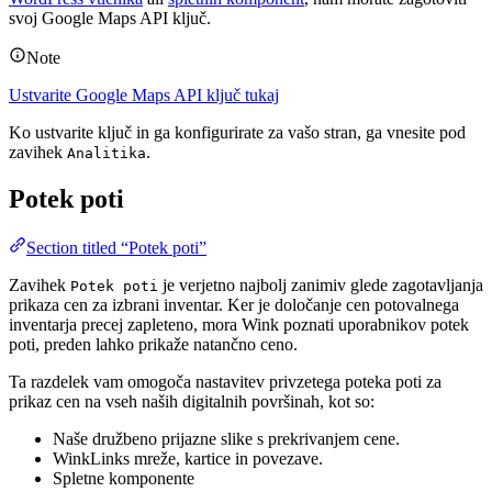
svoj Google Maps API ključ.
Note
Ustvarite Google Maps API ključ tukaj
Ko ustvarite ključ in ga konfigurirate za vašo stran, ga vnesite pod
zavihek
.
Analitika
Potek poti
Section titled “Potek poti”
Zavihek
je verjetno najbolj zanimiv glede zagotavljanja
Potek poti
prikaza cen za izbrani inventar. Ker je določanje cen potovalnega
inventarja precej zapleteno, mora Wink poznati uporabnikov potek
poti, preden lahko prikaže natančno ceno.
Ta razdelek vam omogoča nastavitev privzetega poteka poti za
prikaz cen na vseh naših digitalnih površinah, kot so:
Naše družbeno prijazne slike s prekrivanjem cene.
WinkLinks mreže, kartice in povezave.
Spletne komponente