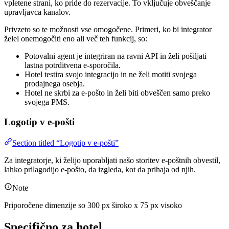
vpletene strani, ko pride do rezervacije. To vključuje obveščanje
upravljavca kanalov.
Privzeto so te možnosti vse omogočene. Primeri, ko bi integrator
želel onemogočiti eno ali več teh funkcij, so:
Potovalni agent je integriran na ravni API in želi pošiljati
lastna potrditvena e-sporočila.
Hotel testira svojo integracijo in ne želi motiti svojega
prodajnega osebja.
Hotel ne skrbi za e-pošto in želi biti obveščen samo preko
svojega PMS.
Logotip v e-pošti
Section titled “Logotip v e-pošti”
Za integratorje, ki želijo uporabljati našo storitev e-poštnih obvestil,
lahko prilagodijo e-pošto, da izgleda, kot da prihaja od njih.
Note
Priporočene dimenzije so 300 px široko x 75 px visoko
Specifično za hotel