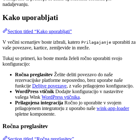
nadaljevanju.
Kako uporabljati
Section titled “Kako uporabljati”
V večini scenarijev boste izbrali, katero
uporabiti za
Prilagajanje
vaše povezave, kartice, zemljevide in mreže.
Tukaj so primeri, ko boste morda želeli ročno uporabiti svojo
konfiguracijo:
Ročna preglasitev
Želite deliti povezavo do naše
rezervacijske platforme neposredno, brez uporabe naše
funkcije
Deljive povezave
, z vašo prilagojeno konfiguracijo.
WordPress vtičnik
Dodajte konfiguracijo v nastavitve
vašega Wink
WordPress vtičnika
.
Prilagojena integracija
Ročno jo uporabite v svojem
prilagojenem integratorju z uporabo naše
wink-app-loader
spletne komponente.
Ročna preglasitev
Section titled “Ročna preglasitev”