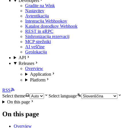
Developers
Gradite na Wink
Nastavitev
Avtentikacija
Integracija Webhookov
Katalog dogodkov Webhook
REST in gRPC
Sinhronizacija rezervacij
MCP strežniki
AI veščine
Geolokacija
API
Releases
Overview
Application
Platform
RSS
Select theme
Select language
On this page
On this page
Overview