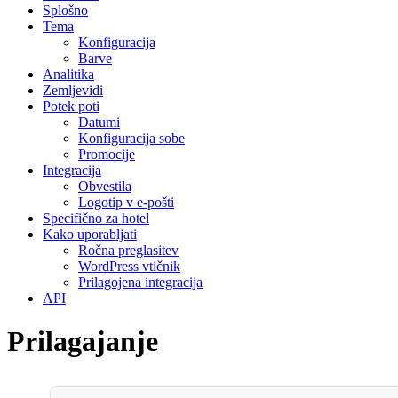
Splošno
Tema
Konfiguracija
Barve
Analitika
Zemljevidi
Potek poti
Datumi
Konfiguracija sobe
Promocije
Integracija
Obvestila
Logotip v e-pošti
Specifično za hotel
Kako uporabljati
Ročna preglasitev
WordPress vtičnik
Prilagojena integracija
API
Prilagajanje