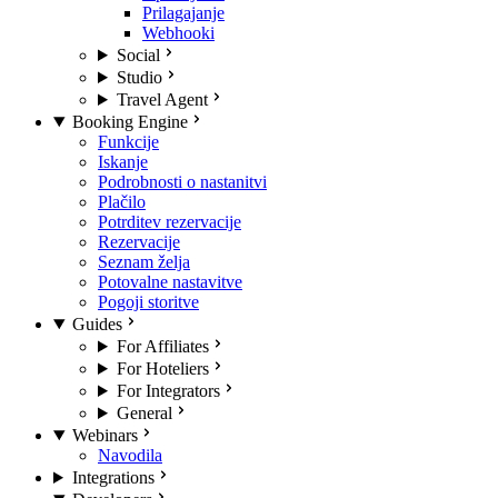
Prilagajanje
Webhooki
Social
Studio
Travel Agent
Booking Engine
Funkcije
Iskanje
Podrobnosti o nastanitvi
Plačilo
Potrditev rezervacije
Rezervacije
Seznam želja
Potovalne nastavitve
Pogoji storitve
Guides
For Affiliates
For Hoteliers
For Integrators
General
Webinars
Navodila
Integrations