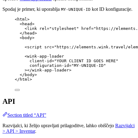
Spodaj je primer, ki uporablja
kot ID konfiguracije.
MY-UNIQUE-ID
<
html
>
<
head
>
<
link
rel
=
"
stylesheet
"
href
=
"
https://elements.
</
head
>
<
body
>
<
script
src
=
"
https://elements.wink.travel/elem
<
wink-app-loader
client-id
=
"
YOUR CLIENT ID GOES HERE
"
configuration-id
=
"
MY-UNIQUE-ID
"
></
wink-app-loader
>
</
body
>
</
html
>
API
Section titled “API”
Razvijalci, ki želijo upravljati prilagoditve, lahko obiščejo
Razvijalci
> API > Inventar
.