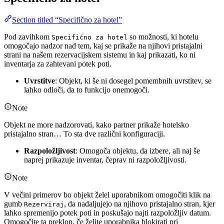
Section titled “Specifično za hotel”
Pod zavihkom
so možnosti, ki hotelu
Specifično za hotel
omogočajo nadzor nad tem, kaj se prikaže na njihovi pristajalni
strani na našem rezervacijskem sistemu in kaj prikazati, ko ni
inventarja za zahtevani potek poti.
Uvrstitve
: Objekt, ki še ni dosegel pomembnih uvrstitev, se
lahko odloči, da to funkcijo onemogoči.
Note
Objekt ne more nadzorovati, kako partner prikaže hotelsko
pristajalno stran… To sta dve različni konfiguraciji.
Razpoložljivost
: Omogoča objektu, da izbere, ali naj še
naprej prikazuje inventar, čeprav ni razpoložljivosti.
Note
V večini primerov bo objekt želel uporabnikom omogočiti klik na
gumb
, da nadaljujejo na njihovo pristajalno stran, kjer
Rezerviraj
lahko spremenijo potek poti in poskušajo najti razpoložljiv datum.
Omogočite ta preklop, če želite uporabnika blokirati pri