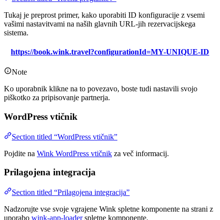
Tukaj je preprost primer, kako uporabiti ID konfiguracije z vsemi
vašimi nastavitvami na naših glavnih URL-jih rezervacijskega
sistema.
https://book.wink.travel?configurationId=MY-UNIQUE-ID
Note
Ko uporabnik klikne na to povezavo, boste tudi nastavili svojo
piškotko za pripisovanje partnerja.
WordPress vtičnik
Section titled “WordPress vtičnik”
Pojdite na
Wink WordPress vtičnik
za več informacij.
Prilagojena integracija
Section titled “Prilagojena integracija”
Nadzorujte vse svoje vgrajene Wink spletne komponente na strani z
uporabo
wink-app-loader
spletne komponente.