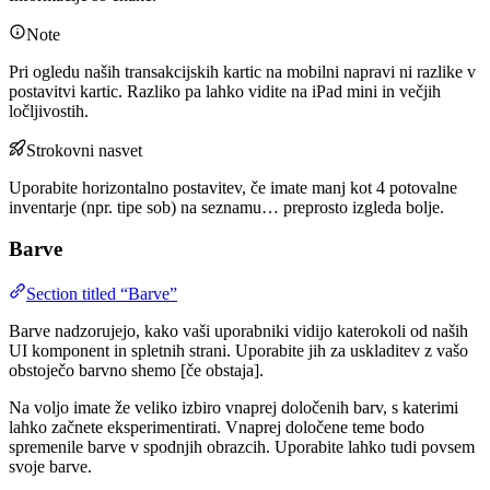
Note
Pri ogledu naših transakcijskih kartic na mobilni napravi ni razlike v
postavitvi kartic. Razliko pa lahko vidite na iPad mini in večjih
ločljivostih.
Strokovni nasvet
Uporabite horizontalno postavitev, če imate manj kot 4 potovalne
inventarje (npr. tipe sob) na seznamu… preprosto izgleda bolje.
Barve
Section titled “Barve”
Barve nadzorujejo, kako vaši uporabniki vidijo katerokoli od naših
UI komponent in spletnih strani. Uporabite jih za uskladitev z vašo
obstoječo barvno shemo [če obstaja].
Na voljo imate že veliko izbiro vnaprej določenih barv, s katerimi
lahko začnete eksperimentirati. Vnaprej določene teme bodo
spremenile barve v spodnjih obrazcih. Uporabite lahko tudi povsem
svoje barve.