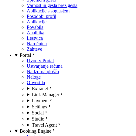
Varnost in gesla brez gesla
Aplikacije s soglasjem
Posodobi profil
Aplikacije
Povabila
Analitika
Lestvica
Naročnina
Zahteve
Portal
Uvod v Portal
Ustvarjanje računa
Nadzorna plošča
Naloge
Obvestila
Extranet
Link Manager
Payment
Settings
Social
Studio
Travel Agent
Booking Engine