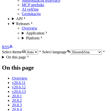
Sinhronizacija rezervacij
MCP strežniki
AI veščine
Geolokacija
API
Releases
Overview
Application
Platform
RSS
Select theme
Select language
On this page
On this page
Overview
v20.6.11
v20.6.12
v20.6.13
20.8.1
20.8.2
20.8.3
20.8.4