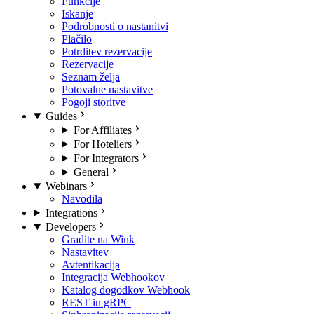
Funkcije
Iskanje
Podrobnosti o nastanitvi
Plačilo
Potrditev rezervacije
Rezervacije
Seznam želja
Potovalne nastavitve
Pogoji storitve
Guides
For Affiliates
For Hoteliers
For Integrators
General
Webinars
Navodila
Integrations
Developers
Gradite na Wink
Nastavitev
Avtentikacija
Integracija Webhookov
Katalog dogodkov Webhook
REST in gRPC