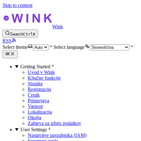
Skip to content
Wink
Search
Ctrl
K
RSS
Select theme
Select language
Getting Started
Uvod v Wink
Ključne funkcije
Stranke
Registracija
Cenik
Primerjava
Varnost
Lokalizacija
Okolja
Zahteva za izbris podatkov
User Settings
Nastavitve uporabnika (IAM)
Spremeni geslo