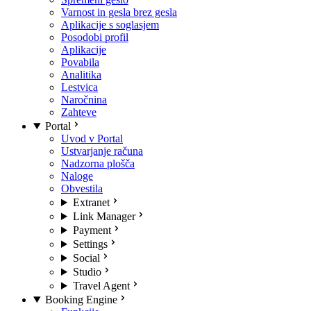
Varnost in gesla brez gesla
Aplikacije s soglasjem
Posodobi profil
Aplikacije
Povabila
Analitika
Lestvica
Naročnina
Zahteve
Portal
Uvod v Portal
Ustvarjanje računa
Nadzorna plošča
Naloge
Obvestila
Extranet
Link Manager
Payment
Settings
Social
Studio
Travel Agent
Booking Engine