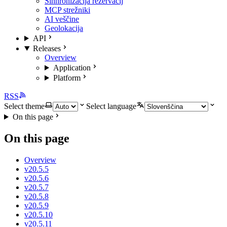
Sinhronizacija rezervacij
MCP strežniki
AI veščine
Geolokacija
API
Releases
Overview
Application
Platform
RSS
Select theme
Select language
On this page
On this page
Overview
v20.5.5
v20.5.6
v20.5.7
v20.5.8
v20.5.9
v20.5.10
v20.5.11