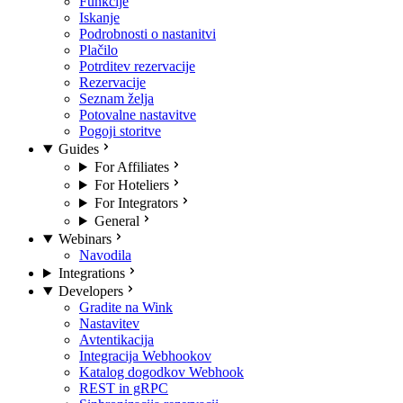
Funkcije
Iskanje
Podrobnosti o nastanitvi
Plačilo
Potrditev rezervacije
Rezervacije
Seznam želja
Potovalne nastavitve
Pogoji storitve
Guides
For Affiliates
For Hoteliers
For Integrators
General
Webinars
Navodila
Integrations
Developers
Gradite na Wink
Nastavitev
Avtentikacija
Integracija Webhookov
Katalog dogodkov Webhook
REST in gRPC