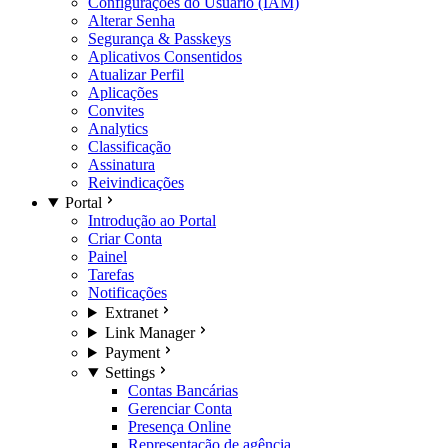
Configurações do Usuário (IAM)
Alterar Senha
Segurança & Passkeys
Aplicativos Consentidos
Atualizar Perfil
Aplicações
Convites
Analytics
Classificação
Assinatura
Reivindicações
Portal
Introdução ao Portal
Criar Conta
Painel
Tarefas
Notificações
Extranet
Link Manager
Payment
Settings
Contas Bancárias
Gerenciar Conta
Presença Online
Representação de agência