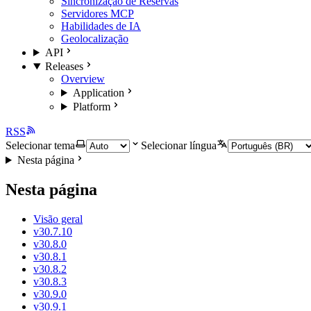
Sincronização de Reservas
Servidores MCP
Habilidades de IA
Geolocalização
API
Releases
Overview
Application
Platform
RSS
Selecionar tema
Selecionar língua
Nesta página
Nesta página
Visão geral
v30.7.10
v30.8.0
v30.8.1
v30.8.2
v30.8.3
v30.9.0
v30.9.1