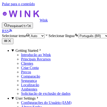
Pular para o conteúdo
Wink
Pesquisar
Ctrl
K
RSS
Selecionar tema
Selecionar língua
Getting Started
Introdução ao Wink
Principais Recursos
Clientes
Criar Conta
Preços
Comparação
Segurança
Localização
Ambientes
Solicitação de exclusão de dados
User Settings
Configurações do Usuário (IAM)
Alterar Senha