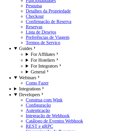
Funcionalidades
Pesquisa
Detalhes da Propriedade
Checkout
Confirmação de Reserva
Reservas
Lista de Desejos
Preferências de Viagem
Termos de Serviço
Guides
For Affiliates
For Hoteliers
For Integrators
General
Webinars
Como Fazer
Integrations
Developers
Construa com Wink
Configuração
Autenticação
Integração de Webhook
Catálogo de Eventos Webhook
REST e gRPC