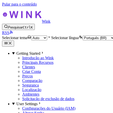
Pular para o conteúdo
Wink
Pesquisar
Ctrl
K
RSS
Selecionar tema
Selecionar língua
Getting Started
Introdução ao Wink
Principais Recursos
Clientes
Criar Conta
Preços
Comparação
Segurança
Localização
Ambientes
Solicitação de exclusão de dados
User Settings
Configurações do Usuário (IAM)
Alterar Senha