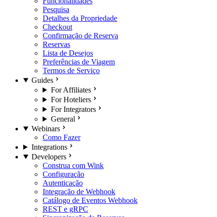
Funcionalidades
Pesquisa
Detalhes da Propriedade
Checkout
Confirmação de Reserva
Reservas
Lista de Desejos
Preferências de Viagem
Termos de Serviço
Guides
For Affiliates
For Hoteliers
For Integrators
General
Webinars
Como Fazer
Integrations
Developers
Construa com Wink
Configuração
Autenticação
Integração de Webhook
Catálogo de Eventos Webhook
REST e gRPC