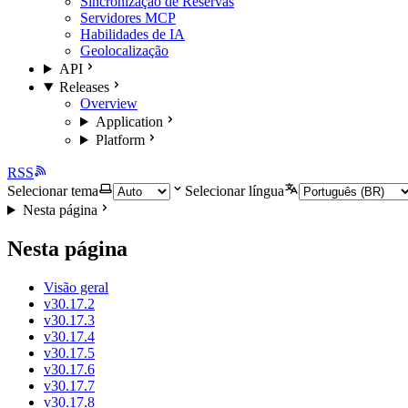
Sincronização de Reservas
Servidores MCP
Habilidades de IA
Geolocalização
API
Releases
Overview
Application
Platform
RSS
Selecionar tema
Selecionar língua
Nesta página
Nesta página
Visão geral
v30.17.2
v30.17.3
v30.17.4
v30.17.5
v30.17.6
v30.17.7
v30.17.8