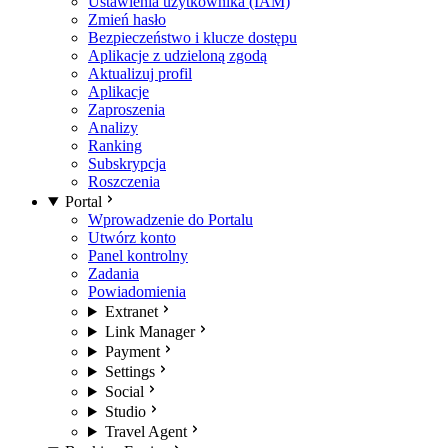
Ustawienia użytkownika (IAM)
Zmień hasło
Bezpieczeństwo i klucze dostępu
Aplikacje z udzieloną zgodą
Aktualizuj profil
Aplikacje
Zaproszenia
Analizy
Ranking
Subskrypcja
Roszczenia
Portal
Wprowadzenie do Portalu
Utwórz konto
Panel kontrolny
Zadania
Powiadomienia
Extranet
Link Manager
Payment
Settings
Social
Studio
Travel Agent