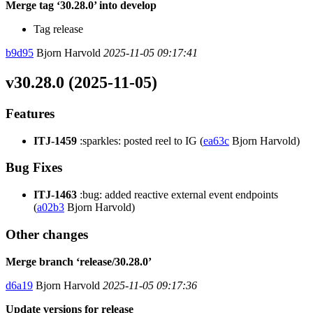
Merge tag ‘30.28.0’ into develop
Tag release
b9d95
Bjorn Harvold
2025-11-05 09:17:41
v30.28.0 (2025-11-05)
Features
ITJ-1459
:sparkles: posted reel to IG (
ea63c
Bjorn Harvold)
Bug Fixes
ITJ-1463
:bug: added reactive external event endpoints
(
a02b3
Bjorn Harvold)
Other changes
Merge branch ‘release/30.28.0’
d6a19
Bjorn Harvold
2025-11-05 09:17:36
Update versions for release