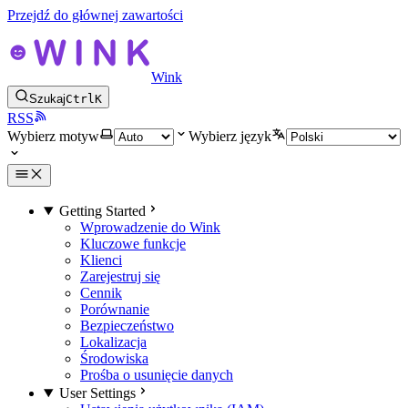
Przejdź do głównej zawartości
Wink
Szukaj
Ctrl
K
RSS
Wybierz motyw
Wybierz język
Getting Started
Wprowadzenie do Wink
Kluczowe funkcje
Klienci
Zarejestruj się
Cennik
Porównanie
Bezpieczeństwo
Lokalizacja
Środowiska
Prośba o usunięcie danych
User Settings