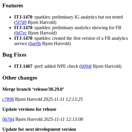
Features
ITJ-1470
:sparkles: preliminary IG analytics but not tested
(
5f7d9
Bjorn Harvold)
ITJ-1470
:sparkles: preliminary analytics showing for FB
(
0d7ec
Bjorn Harvold)
ITJ-1470
:sparkles: created the first version of a FB analytics
service (
0ae0b
Bjorn Harvold)
Bug Fixes
ITJ-1467
:perf: added NPE check (
b094f
Bjorn Harvold)
Other changes
Merge branch ‘release/30.29.0’
c7898
Bjorn Harvold
2025-11-11 12:13:25
Update versions for release
0b784
Bjorn Harvold
2025-11-11 12:13:08
Update for next development version