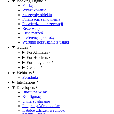
Booking Engine
Funkcje
Wyszukiwanie
Szczegóły obiektu
Finalizacja zamówienia
Potwierdzenie rezerwacji
Rezerwacje
Lista marzeń
Preferencje podróży
Warunki korzystania z usługi
Guides
For Affiliates
For Hoteliers
For Integrators
General
Webinars
Poradniki
Integrations
Developers
Buduj na Wink
Konfiguracja
Uwierzytelnianie
Integracja Webhooków
Katalog zdarzeń webhook