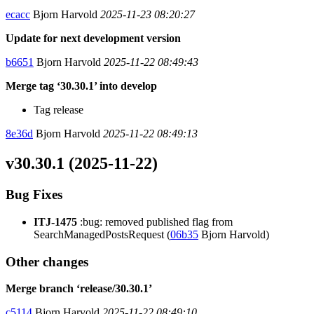
ecacc
Bjorn Harvold
2025-11-23 08:20:27
Update for next development version
b6651
Bjorn Harvold
2025-11-22 08:49:43
Merge tag ‘30.30.1’ into develop
Tag release
8e36d
Bjorn Harvold
2025-11-22 08:49:13
v30.30.1 (2025-11-22)
Bug Fixes
ITJ-1475
:bug: removed published flag from
SearchManagedPostsRequest (
06b35
Bjorn Harvold)
Other changes
Merge branch ‘release/30.30.1’
c5114
Bjorn Harvold
2025-11-22 08:49:10