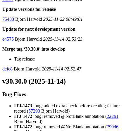
Update versions for release
75483
Bjorn Harvold
2025-11-22 08:49:01
Update for next development version
e4575
Bjorn Harvold
2025-11-14 02:53:23
Merge tag ‘30.30.0’ into develop
Tag release
defe8
Bjorn Harvold
2025-11-14 02:52:47
v30.30.0 (2025-11-14)
Bug Fixes
ITJ-1473
:bug: added extra check before creating feature
record (
57293
Bjorn Harvold)
ITJ-1472
:bug: removed @NotBlank annotation (
222b1
Bjorn Harvold)
ITJ-1472
:bug: removed @NotBlank annotation (
790d6