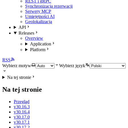
REST i gRPC
Synchronizacja rezerwacji
Serwery MCP
Umiejętności AI
Geolokalizacja
API
Releases
Overview
Application
Platform
RSS
Wybierz motyw
Wybierz język
Na tej stronie
Na tej stronie
Przegląd
v30.16.3
v30.16.4
v30.17.0
v30.17.1
v30.17.2