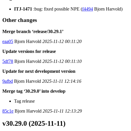
ITJ-1471
:bug: fixed possible NPE (
f4494
Bjorn Harvold)
Other changes
Merge branch ‘release/30.29.1’
eaa05
Bjorn Harvold
2025-11-12 00:11:20
Update versions for release
5df78
Bjorn Harvold
2025-11-12 00:11:10
Update for next development version
9afbd
Bjorn Harvold
2025-11-11 12:14:16
Merge tag ‘30.29.0’ into develop
Tag release
85c1e
Bjorn Harvold
2025-11-11 12:13:29
v30.29.0 (2025-11-11)