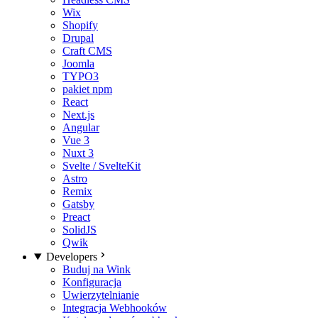
Wix
Shopify
Drupal
Craft CMS
Joomla
TYPO3
pakiet npm
React
Next.js
Angular
Vue 3
Nuxt 3
Svelte / SvelteKit
Astro
Remix
Gatsby
Preact
SolidJS
Qwik
Developers
Buduj na Wink
Konfiguracja
Uwierzytelnianie
Integracja Webhooków