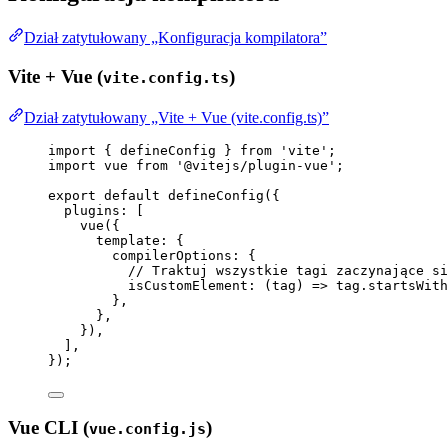
Dział zatytułowany „Konfiguracja kompilatora”
Vite + Vue (
)
vite.config.ts
Dział zatytułowany „Vite + Vue (vite.config.ts)”
import
 { defineConfig } 
from
'
vite
'
;
import
 vue 
from
'
@vitejs/plugin-vue
'
;
export
default
defineConfig
({
plugins: [
vue
({
template: {
compilerOptions: {
// Traktuj wszystkie tagi zaczynające si
isCustomElement
: 
(
tag
)
=>
 tag
.
startsWith
},
},
}),
],
});
Vue CLI (
)
vue.config.js