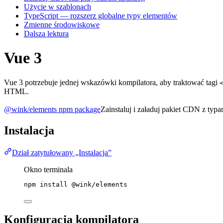
Użycie w szablonach
TypeScript — rozszerz globalne typy elementów
Zmienne środowiskowe
Dalsza lektura
Vue 3
Vue 3 potrzebuje jednej wskazówki kompilatora, aby traktować tagi
HTML.
@wink/elements npm package
Zainstaluj i załaduj pakiet CDN z typa
Instalacja
Dział zatytułowany „Instalacja”
Okno terminala
npm
install
@wink/elements
Konfiguracja kompilatora