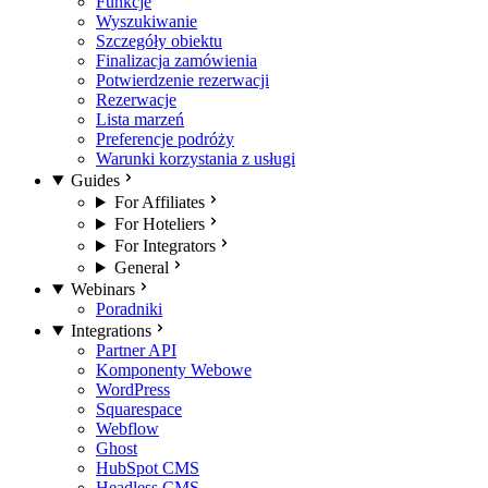
Funkcje
Wyszukiwanie
Szczegóły obiektu
Finalizacja zamówienia
Potwierdzenie rezerwacji
Rezerwacje
Lista marzeń
Preferencje podróży
Warunki korzystania z usługi
Guides
For Affiliates
For Hoteliers
For Integrators
General
Webinars
Poradniki
Integrations
Partner API
Komponenty Webowe
WordPress
Squarespace
Webflow
Ghost
HubSpot CMS
Headless CMS