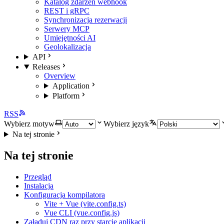
Katalog zdarzeń webhook
REST i gRPC
Synchronizacja rezerwacji
Serwery MCP
Umiejętności AI
Geolokalizacja
API
Releases
Overview
Application
Platform
RSS
Wybierz motyw
Wybierz język
Na tej stronie
Na tej stronie
Przegląd
Instalacja
Konfiguracja kompilatora
Vite + Vue (vite.config.ts)
Vue CLI (vue.config.js)
Załaduj CDN raz przy starcie aplikacji