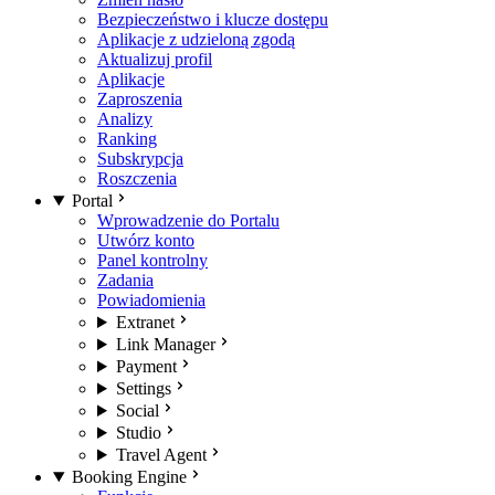
Bezpieczeństwo i klucze dostępu
Aplikacje z udzieloną zgodą
Aktualizuj profil
Aplikacje
Zaproszenia
Analizy
Ranking
Subskrypcja
Roszczenia
Portal
Wprowadzenie do Portalu
Utwórz konto
Panel kontrolny
Zadania
Powiadomienia
Extranet
Link Manager
Payment
Settings
Social
Studio
Travel Agent
Booking Engine