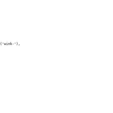
(
'
wink-
'
),