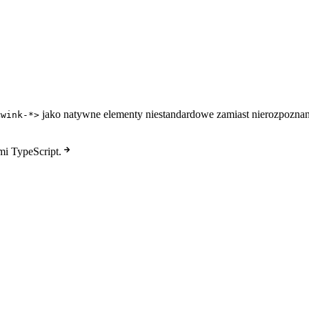
jako natywne elementy niestandardowe zamiast nierozpozna
<wink-*>
mi TypeScript.