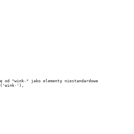
ę od "wink-" jako elementy niestandardowe
(
'
wink-
'
),