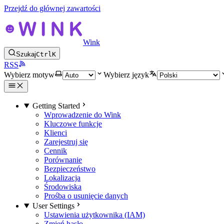
Przejdź do głównej zawartości
Wink
Szukaj
Ctrl
K
RSS
Wybierz motyw
Wybierz język
Getting Started
Wprowadzenie do Wink
Kluczowe funkcje
Klienci
Zarejestruj się
Cennik
Porównanie
Bezpieczeństwo
Lokalizacja
Środowiska
Prośba o usunięcie danych
User Settings
Ustawienia użytkownika (IAM)
Zmień hasło