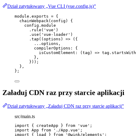
Dział zatytułowany „Vue CLI (vue.config.js)”
module
.
exports
=
 {
chainWebpack
(
config
)
 {
config
.
module
.
rule
(
'
vue
'
)
.
use
(
'
vue-loader
'
)
.
tap
(
(
options
)
=>
 ({
...
options
,
compilerOptions: {
isCustomElement
: 
(
tag
)
=>
tag
.
startsWith
},
}));
},
};
Załaduj CDN raz przy starcie aplikacji
Dział zatytułowany „Załaduj CDN raz przy starcie aplikacji”
src/main.ts
import
 { createApp } 
from
'
vue
'
;
import
 App 
from
'
./App.vue
'
;
import
 { load } 
from
'
@wink/elements
'
;