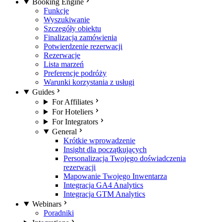
Booking Engine
Funkcje
Wyszukiwanie
Szczegóły obiektu
Finalizacja zamówienia
Potwierdzenie rezerwacji
Rezerwacje
Lista marzeń
Preferencje podróży
Warunki korzystania z usługi
Guides
For Affiliates
For Hoteliers
For Integrators
General
Krótkie wprowadzenie
Insight dla początkujących
Personalizacja Twojego doświadczenia
rezerwacji
Mapowanie Twojego Inwentarza
Integracja GA4 Analytics
Integracja GTM Analytics
Webinars
Poradniki