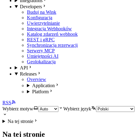
Integrations
Developers
Buduj na Wink
Konfiguracja
Uwierzytelnianie
Integracja Webhooków
Katalog zdarzeń webhook
REST i gRPC
Synchronizacja rezerwacji
Serwery MCP
Umiejętności AI
Geolokalizacja
API
Releases
Overview
Application
Platform
RSS
Wybierz motyw
Wybierz język
Na tej stronie
Na tej stronie