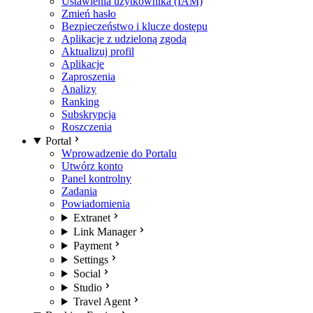
Ustawienia użytkownika (IAM)
Zmień hasło
Bezpieczeństwo i klucze dostępu
Aplikacje z udzieloną zgodą
Aktualizuj profil
Aplikacje
Zaproszenia
Analizy
Ranking
Subskrypcja
Roszczenia
Portal
Wprowadzenie do Portalu
Utwórz konto
Panel kontrolny
Zadania
Powiadomienia
Extranet
Link Manager
Payment
Settings
Social
Studio
Travel Agent