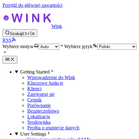
Przejdź do głównej zawartości
Wink
Szukaj
Ctrl
K
RSS
Wybierz motyw
Wybierz język
Getting Started
Wprowadzenie do Wink
Kluczowe funkcje
Klienci
Zarejestruj się
Cennik
Porównanie
Bezpieczeństwo
Lokalizacja
Środowiska
Prośba o usunięcie danych
User Settings