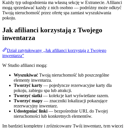
Każdy typ udogodnienia ma własną sekcję w Extranecie. Afilianci
mogą sprzedawać każdy z nich osobno — podróżny może odkryć
Twoją nieruchomość przez ofertę spa zamiast wyszukiwania
pokoju.
Jak afilianci korzystają z Twojego
inwentarza
Dział zatytułowany „Jak afilianci korzystają z Twojego
inwentarza”
W Studio afilianci mogą:
Wyszukiwać
Twoją nieruchomość lub poszczególne
elementy inwentarza.
Tworzyć karty
— pojedyncze rezerwacyjne karty dla
pokoju, zabiegu spa lub atrakcji.
Tworzyć siatki
— kolekcje kart wyświetlane razem.
Tworzyć mapy
— znaczniki lokalizacji pokazujące
rezerwacyjny inwentarz.
Udostępniać linki
— bezpośrednie URL do Twojej
nieruchomości lub konkretnych elementów.
Im bardziej kompletny i zróżnicowany Twój inwentarz, tym więcej