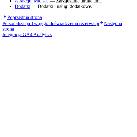
Atrakcje
,
Miejsca
— Zarządzanie atrakcjami.
Dodatki
— Dodatki i usługi dodatkowe.
Poprzednia strona
Personalizacja Twojego doświadczenia rezerwacji
Następna
strona
Integracja GA4 Analytics