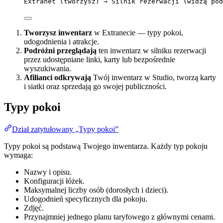
Extranet (tworzysz) → Silnik rezerwacji (widzą pod
Tworzysz inwentarz
w Extranecie — typy pokoi,
udogodnienia i atrakcje.
Podróżni przeglądają
ten inwentarz w silniku rezerwacji
przez udostępniane linki, karty lub bezpośrednie
wyszukiwania.
Afilianci odkrywają
Twój inwentarz w Studio, tworzą karty
i siatki oraz sprzedają go swojej publiczności.
Typy pokoi
Dział zatytułowany „Typy pokoi”
Typy pokoi są podstawą Twojego inwentarza. Każdy typ pokoju
wymaga:
Nazwy i opisu.
Konfiguracji łóżek.
Maksymalnej liczby osób (dorosłych i dzieci).
Udogodnień specyficznych dla pokoju.
Zdjęć.
Przynajmniej jednego planu taryfowego z głównymi cenami.