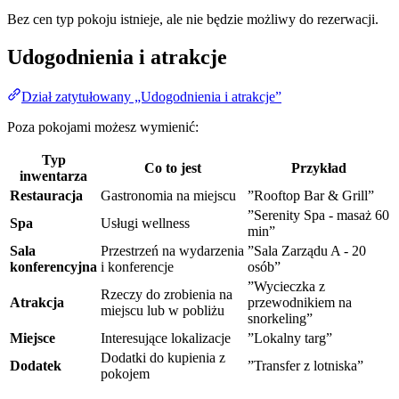
Bez cen typ pokoju istnieje, ale nie będzie możliwy do rezerwacji.
Udogodnienia i atrakcje
Dział zatytułowany „Udogodnienia i atrakcje”
Poza pokojami możesz wymienić:
Typ
Co to jest
Przykład
inwentarza
Restauracja
Gastronomia na miejscu
”Rooftop Bar & Grill”
”Serenity Spa - masaż 60
Spa
Usługi wellness
min”
Sala
Przestrzeń na wydarzenia
”Sala Zarządu A - 20
konferencyjna
i konferencje
osób”
”Wycieczka z
Rzeczy do zrobienia na
Atrakcja
przewodnikiem na
miejscu lub w pobliżu
snorkeling”
Miejsce
Interesujące lokalizacje
”Lokalny targ”
Dodatki do kupienia z
Dodatek
”Transfer z lotniska”
pokojem