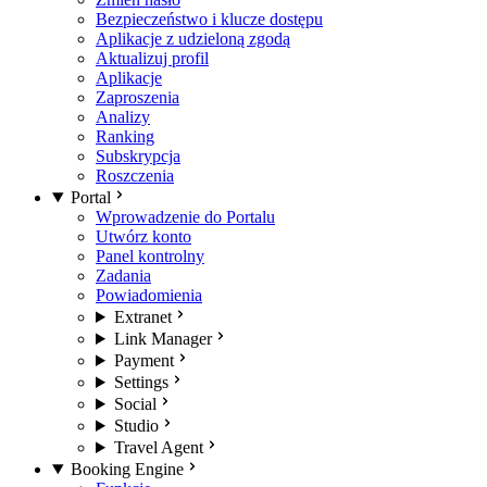
Bezpieczeństwo i klucze dostępu
Aplikacje z udzieloną zgodą
Aktualizuj profil
Aplikacje
Zaproszenia
Analizy
Ranking
Subskrypcja
Roszczenia
Portal
Wprowadzenie do Portalu
Utwórz konto
Panel kontrolny
Zadania
Powiadomienia
Extranet
Link Manager
Payment
Settings
Social
Studio
Travel Agent
Booking Engine