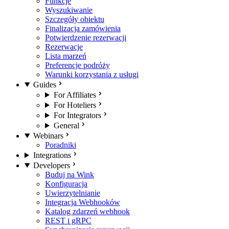
Funkcje
Wyszukiwanie
Szczegóły obiektu
Finalizacja zamówienia
Potwierdzenie rezerwacji
Rezerwacje
Lista marzeń
Preferencje podróży
Warunki korzystania z usługi
Guides
For Affiliates
For Hoteliers
For Integrators
General
Webinars
Poradniki
Integrations
Developers
Buduj na Wink
Konfiguracja
Uwierzytelnianie
Integracja Webhooków
Katalog zdarzeń webhook
REST i gRPC