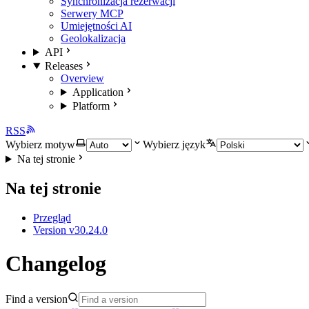
Synchronizacja rezerwacji
Serwery MCP
Umiejętności AI
Geolokalizacja
API
Releases
Overview
Application
Platform
RSS
Wybierz motyw
Wybierz język
Na tej stronie
Na tej stronie
Przegląd
Version v30.24.0
Changelog
Find a version