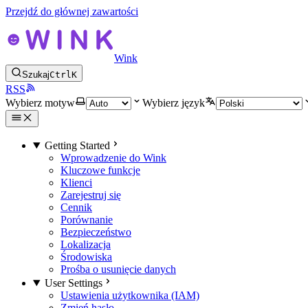
Przejdź do głównej zawartości
Wink
Szukaj
Ctrl
K
RSS
Wybierz motyw
Wybierz język
Getting Started
Wprowadzenie do Wink
Kluczowe funkcje
Klienci
Zarejestruj się
Cennik
Porównanie
Bezpieczeństwo
Lokalizacja
Środowiska
Prośba o usunięcie danych
User Settings
Ustawienia użytkownika (IAM)
Zmień hasło