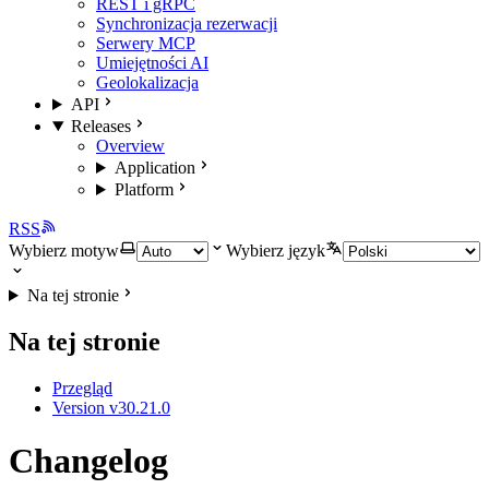
REST i gRPC
Synchronizacja rezerwacji
Serwery MCP
Umiejętności AI
Geolokalizacja
API
Releases
Overview
Application
Platform
RSS
Wybierz motyw
Wybierz język
Na tej stronie
Na tej stronie
Przegląd
Version v30.21.0
Changelog