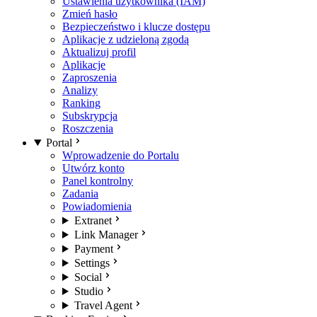
Ustawienia użytkownika (IAM)
Zmień hasło
Bezpieczeństwo i klucze dostępu
Aplikacje z udzieloną zgodą
Aktualizuj profil
Aplikacje
Zaproszenia
Analizy
Ranking
Subskrypcja
Roszczenia
Portal
Wprowadzenie do Portalu
Utwórz konto
Panel kontrolny
Zadania
Powiadomienia
Extranet
Link Manager
Payment
Settings
Social
Studio
Travel Agent