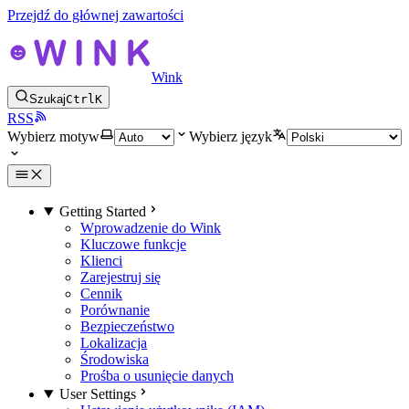
Przejdź do głównej zawartości
Wink
Szukaj
Ctrl
K
RSS
Wybierz motyw
Wybierz język
Getting Started
Wprowadzenie do Wink
Kluczowe funkcje
Klienci
Zarejestruj się
Cennik
Porównanie
Bezpieczeństwo
Lokalizacja
Środowiska
Prośba o usunięcie danych
User Settings