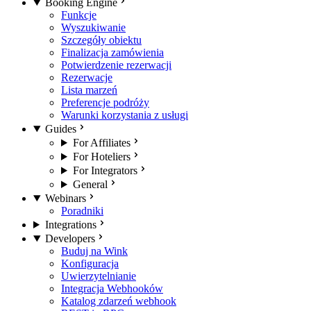
Booking Engine
Funkcje
Wyszukiwanie
Szczegóły obiektu
Finalizacja zamówienia
Potwierdzenie rezerwacji
Rezerwacje
Lista marzeń
Preferencje podróży
Warunki korzystania z usługi
Guides
For Affiliates
For Hoteliers
For Integrators
General
Webinars
Poradniki
Integrations
Developers
Buduj na Wink
Konfiguracja
Uwierzytelnianie
Integracja Webhooków
Katalog zdarzeń webhook