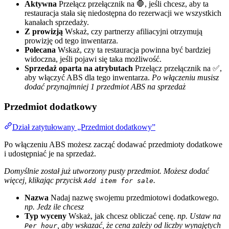
Aktywna
Przełącz przełącznik na 🛑, jeśli chcesz, aby ta
restauracja stała się niedostępna do rezerwacji we wszystkich
kanałach sprzedaży.
Z prowizją
Wskaż, czy partnerzy afiliacyjni otrzymują
prowizję od tego inwentarza.
Polecana
Wskaż, czy ta restauracja powinna być bardziej
widoczna, jeśli pojawi się taka możliwość.
Sprzedaż oparta na atrybutach
Przełącz przełącznik na ✅,
aby włączyć ABS dla tego inwentarza.
Po włączeniu musisz
dodać przynajmniej 1 przedmiot ABS na sprzedaż
Przedmiot dodatkowy
Dział zatytułowany „Przedmiot dodatkowy”
Po włączeniu ABS możesz zacząć dodawać przedmioty dodatkowe
i udostępniać je na sprzedaż.
Domyślnie został już utworzony pusty przedmiot. Możesz dodać
więcej, klikając przycisk
.
Add item for sale
Nazwa
Nadaj nazwę swojemu przedmiotowi dodatkowego.
np. Jedz ile chcesz
Typ wyceny
Wskaż, jak chcesz obliczać cenę.
np. Ustaw na
, aby wskazać, że cena zależy od liczby wynajętych
Per hour