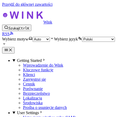
Przejdź do głównej zawartości
Wink
Szukaj
Ctrl
K
RSS
Wybierz motyw
Wybierz język
Getting Started
Wprowadzenie do Wink
Kluczowe funkcje
Klienci
Zarejestruj się
Cennik
Porównanie
Bezpieczeństwo
Lokalizacja
Środowiska
Prośba o usunięcie danych
User Settings