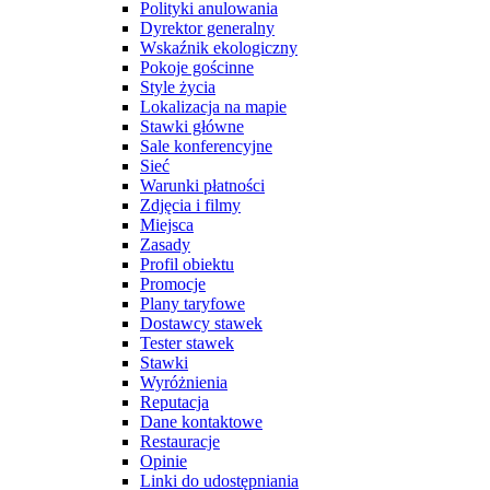
Polityki anulowania
Dyrektor generalny
Wskaźnik ekologiczny
Pokoje gościnne
Style życia
Lokalizacja na mapie
Stawki główne
Sale konferencyjne
Sieć
Warunki płatności
Zdjęcia i filmy
Miejsca
Zasady
Profil obiektu
Promocje
Plany taryfowe
Dostawcy stawek
Tester stawek
Stawki
Wyróżnienia
Reputacja
Dane kontaktowe
Restauracje
Opinie
Linki do udostępniania