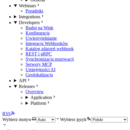
Webinars
Poradniki
Integrations
Developers
Buduj na Wink
Konfiguracja
Uwierzytelnianie
Integracja Webhooków
Katalog zdarzeń webhook
REST i gRPC
Synchronizacja rezerwacji
Serwery MCP
Umiejętności AI
Geolokalizacja
API
Releases
Overview
Application
Platform
RSS
Wybierz motyw
Wybierz język