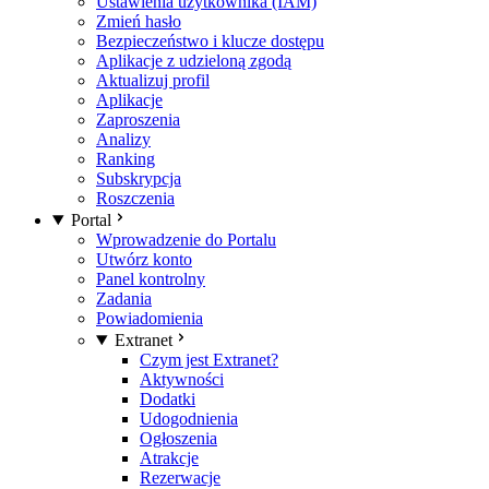
Ustawienia użytkownika (IAM)
Zmień hasło
Bezpieczeństwo i klucze dostępu
Aplikacje z udzieloną zgodą
Aktualizuj profil
Aplikacje
Zaproszenia
Analizy
Ranking
Subskrypcja
Roszczenia
Portal
Wprowadzenie do Portalu
Utwórz konto
Panel kontrolny
Zadania
Powiadomienia
Extranet
Czym jest Extranet?
Aktywności
Dodatki
Udogodnienia
Ogłoszenia
Atrakcje
Rezerwacje