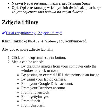
Nazwa
Nadaj restauracji nazwę.
np. Tsunami Sushi
Opis
Opisz restaurację w jednym lub dwóch akapitach.
np.
To jest najlepsza sala balowa na całym świecie…
Zdjęcia i filmy
Dział zatytułowany „Zdjęcia i filmy”
Kliknij zakładkę
, aby kontynuować.
Photos & Videos
Aby dodać nowe zdjęcie lub film:
Click on the
button.
Upload media
Media can be added:
By dragging images from your computer onto the
window or click
.
Browse
By pasting an external URL that points to an image.
By using your laptop camera.
From your Google Drive account.
From your Dropbox account.
From Shutterstock
From gettyimages
From iStock
From Unsplash