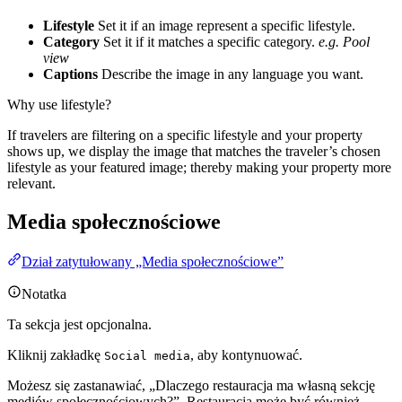
Lifestyle
Set it if an image represent a specific lifestyle.
Category
Set it if it matches a specific category.
e.g. Pool
view
Captions
Describe the image in any language you want.
Why use lifestyle?
If travelers are filtering on a specific lifestyle and your property
shows up, we display the image that matches the traveler’s chosen
lifestyle as your featured image; thereby making your property more
relevant.
Media społecznościowe
Dział zatytułowany „Media społecznościowe”
Notatka
Ta sekcja jest opcjonalna.
Kliknij zakładkę
, aby kontynuować.
Social media
Możesz się zastanawiać, „Dlaczego restauracja ma własną sekcję
mediów społecznościowych?”. Restauracja może być również