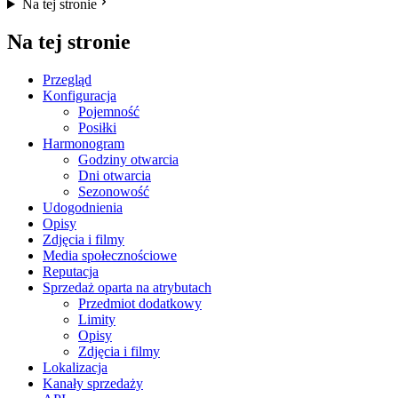
Na tej stronie
Na tej stronie
Przegląd
Konfiguracja
Pojemność
Posiłki
Harmonogram
Godziny otwarcia
Dni otwarcia
Sezonowość
Udogodnienia
Opisy
Zdjęcia i filmy
Media społecznościowe
Reputacja
Sprzedaż oparta na atrybutach
Przedmiot dodatkowy
Limity
Opisy
Zdjęcia i filmy
Lokalizacja
Kanały sprzedaży