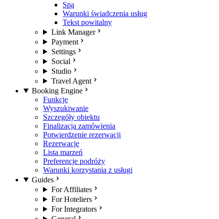
Spa
Warunki świadczenia usług
Tekst powitalny
Link Manager
Payment
Settings
Social
Studio
Travel Agent
Booking Engine
Funkcje
Wyszukiwanie
Szczegóły obiektu
Finalizacja zamówienia
Potwierdzenie rezerwacji
Rezerwacje
Lista marzeń
Preferencje podróży
Warunki korzystania z usługi
Guides
For Affiliates
For Hoteliers
For Integrators
General