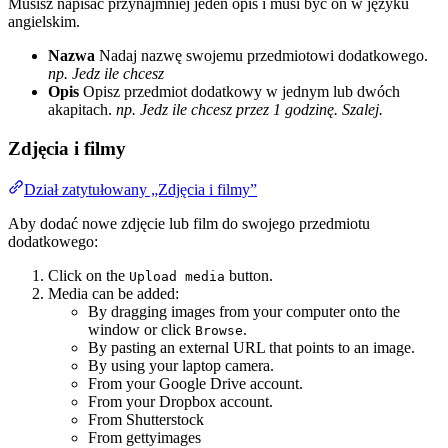
Musisz napisać przynajmniej jeden opis i musi być on w języku
angielskim.
Nazwa
Nadaj nazwę swojemu przedmiotowi dodatkowego.
np. Jedz ile chcesz
Opis
Opisz przedmiot dodatkowy w jednym lub dwóch
akapitach.
np. Jedz ile chcesz przez 1 godzinę. Szalej.
Zdjęcia i filmy
Dział zatytułowany „Zdjęcia i filmy”
Aby dodać nowe zdjęcie lub film do swojego przedmiotu
dodatkowego:
Click on the
button.
Upload media
Media can be added:
By dragging images from your computer onto the
window or click
.
Browse
By pasting an external URL that points to an image.
By using your laptop camera.
From your Google Drive account.
From your Dropbox account.
From Shutterstock
From gettyimages