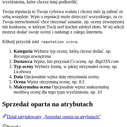
wyróżnienia, które chcesz tutaj podkreślić.
Twoja reputacja to Twoja cyfrowa waluta i chcesz móc ją zabrać ze
sobą wszędzie. Wpis o reputacji może dotyczyć wszystkiego, za co
Twoja nieruchomość chce otrzymać uznanie, np. oceny zewnętrznej
lub konkursu, w którym Twój szef kuchni zdobył złoto. W tej sekcji
możesz dodać swoje oceny i rankingi z całego Internetu.
Kliknij przycisk
.
Add reputation score
Kategoria
Wybierz typ oceny, którą chcesz dodać.
np.
Recenzja zewnętrzna
Dostawca
Wpisz, kto przyznał Ci ocenę.
np. BigOTA.com
Typ oceny
Wybierz formę, w jakiej otrzymałeś ocenę.
np.
Liczbowa
Data
Opcjonalnie wpisz datę otrzymania oceny.
Ocena
Wpisz otrzymaną ocenę.
np. 8.5
Maksymalna ocena
Opcjonalnie wpisz maksymalną
możliwą ocenę dla tego typu wyróżnienia.
np. 10
Sprzedaż oparta na atrybutach
Dział zatytułowany „Sprzedaż oparta na atrybutach”
Notatka