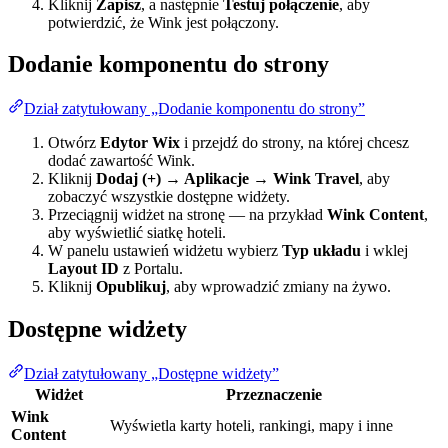
Kliknij
Zapisz
, a następnie
Testuj połączenie
, aby
potwierdzić, że Wink jest połączony.
Dodanie komponentu do strony
Dział zatytułowany „Dodanie komponentu do strony”
Otwórz
Edytor Wix
i przejdź do strony, na której chcesz
dodać zawartość Wink.
Kliknij
Dodaj (+) → Aplikacje → Wink Travel
, aby
zobaczyć wszystkie dostępne widżety.
Przeciągnij widżet na stronę — na przykład
Wink Content
,
aby wyświetlić siatkę hoteli.
W panelu ustawień widżetu wybierz
Typ układu
i wklej
Layout ID
z Portalu.
Kliknij
Opublikuj
, aby wprowadzić zmiany na żywo.
Dostępne widżety
Dział zatytułowany „Dostępne widżety”
Widżet
Przeznaczenie
Wink
Wyświetla karty hoteli, rankingi, mapy i inne
Content