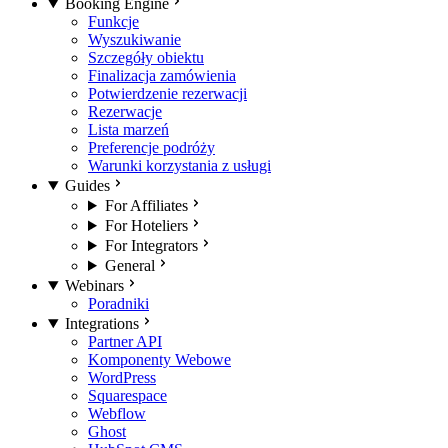
Booking Engine
Funkcje
Wyszukiwanie
Szczegóły obiektu
Finalizacja zamówienia
Potwierdzenie rezerwacji
Rezerwacje
Lista marzeń
Preferencje podróży
Warunki korzystania z usługi
Guides
For Affiliates
For Hoteliers
For Integrators
General
Webinars
Poradniki
Integrations
Partner API
Komponenty Webowe
WordPress
Squarespace
Webflow
Ghost