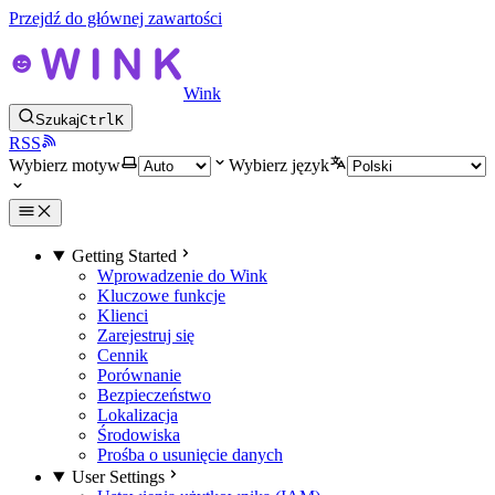
Przejdź do głównej zawartości
Wink
Szukaj
Ctrl
K
RSS
Wybierz motyw
Wybierz język
Getting Started
Wprowadzenie do Wink
Kluczowe funkcje
Klienci
Zarejestruj się
Cennik
Porównanie
Bezpieczeństwo
Lokalizacja
Środowiska
Prośba o usunięcie danych
User Settings