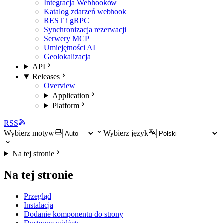
Integracja Webhooków
Katalog zdarzeń webhook
REST i gRPC
Synchronizacja rezerwacji
Serwery MCP
Umiejętności AI
Geolokalizacja
API
Releases
Overview
Application
Platform
RSS
Wybierz motyw
Wybierz język
Na tej stronie
Na tej stronie
Przegląd
Instalacja
Dodanie komponentu do strony
Dostępne widżety