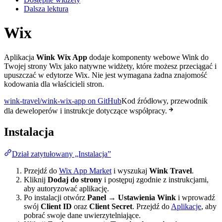
Dalsza lektura
Wix
Aplikacja
Wink Wix App
dodaje komponenty webowe Wink do
Twojej strony Wix jako natywne widżety, które możesz przeciągać i
upuszczać w edytorze Wix. Nie jest wymagana żadna znajomość
kodowania dla właścicieli stron.
wink-travel/wink-wix-app on GitHub
Kod źródłowy, przewodnik
dla deweloperów i instrukcje dotyczące współpracy.
Instalacja
Dział zatytułowany „Instalacja”
Przejdź do
Wix App Market
i wyszukaj
Wink Travel
.
Kliknij
Dodaj do strony
i postępuj zgodnie z instrukcjami,
aby autoryzować aplikację.
Po instalacji otwórz
Panel → Ustawienia Wink
i wprowadź
swój
Client ID
oraz
Client Secret
. Przejdź do
Aplikacje
, aby
pobrać swoje dane uwierzytelniające.