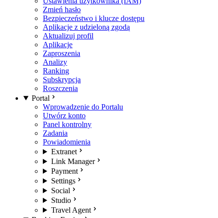
Ustawienia użytkownika (IAM)
Zmień hasło
Bezpieczeństwo i klucze dostępu
Aplikacje z udzieloną zgodą
Aktualizuj profil
Aplikacje
Zaproszenia
Analizy
Ranking
Subskrypcja
Roszczenia
Portal
Wprowadzenie do Portalu
Utwórz konto
Panel kontrolny
Zadania
Powiadomienia
Extranet
Link Manager
Payment
Settings
Social
Studio
Travel Agent