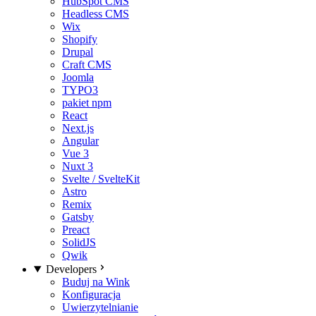
HubSpot CMS
Headless CMS
Wix
Shopify
Drupal
Craft CMS
Joomla
TYPO3
pakiet npm
React
Next.js
Angular
Vue 3
Nuxt 3
Svelte / SvelteKit
Astro
Remix
Gatsby
Preact
SolidJS
Qwik
Developers
Buduj na Wink
Konfiguracja
Uwierzytelnianie