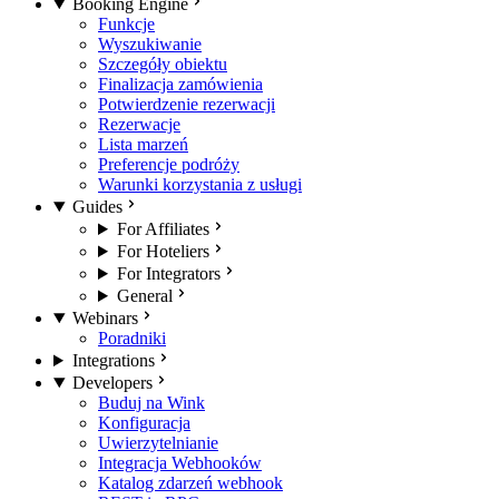
Booking Engine
Funkcje
Wyszukiwanie
Szczegóły obiektu
Finalizacja zamówienia
Potwierdzenie rezerwacji
Rezerwacje
Lista marzeń
Preferencje podróży
Warunki korzystania z usługi
Guides
For Affiliates
For Hoteliers
For Integrators
General
Webinars
Poradniki
Integrations
Developers
Buduj na Wink
Konfiguracja
Uwierzytelnianie
Integracja Webhooków
Katalog zdarzeń webhook