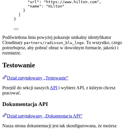
"url"
: 
"
https://www.hilton.com
"
,
"name"
: 
"
Hilton
"
}
]
}
Podświetlona linia powyżej pokazuje unikalny identyfikator
Cloudinary
. To wszystko, czego
partners/radisson_blu_logo
potrzebujesz, aby pobrać obraz w dowolnym formacie, jakości i
rozmiarze.
Testowanie
Dział zatytułowany „Testowanie”
Przejdź do sekcji naszych
API
i wybierz API, z którym chcesz
pracować.
Dokumentacja API
Dział zatytułowany „Dokumentacja API”
Nasza strona dokumentacji jest tak skonfigurowana, że możesz