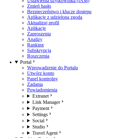
Ustawienia użytkownika (IAM)
Zmień hasło
Bezpieczeństwo i klucze dostępu
Aplikacje z udzieloną zgodą
Aktualizuj profil
Aplikacje
Zaproszenia
Analizy
Ranking
Subskrypcja
Roszczenia
Portal
Wprowadzenie do Portalu
Utwórz konto
Panel kontrolny
Zadania
Powiadomienia
Extranet
Link Manager
Payment
Settings
Social
Studio
Travel Agent