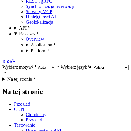
REST i gRPC
Synchronizacja rezerwacji
Serwery MCP
Umiejętności AI
Geolokalizacja
API
Releases
Overview
Application
Platform
RSS
Wybierz motyw
Wybierz język
Na tej stronie
Na tej stronie
Przegląd
CDN
Cloudinary
Przykład
Testowanie
Dokumentacja API