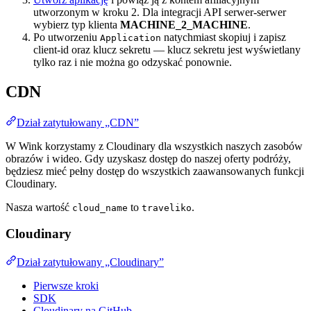
utworzonym w kroku 2. Dla integracji API serwer-serwer
wybierz typ klienta
MACHINE_2_MACHINE
.
Po utworzeniu
natychmiast skopiuj i zapisz
Application
client-id oraz klucz sekretu — klucz sekretu jest wyświetlany
tylko raz i nie można go odzyskać ponownie.
CDN
Dział zatytułowany „CDN”
W Wink korzystamy z Cloudinary dla wszystkich naszych zasobów
obrazów i wideo. Gdy uzyskasz dostęp do naszej oferty podróży,
będziesz mieć pełny dostęp do wszystkich zaawansowanych funkcji
Cloudinary.
Nasza wartość
to
.
cloud_name
traveliko
Cloudinary
Dział zatytułowany „Cloudinary”
Pierwsze kroki
SDK
Cloudinary na GitHub