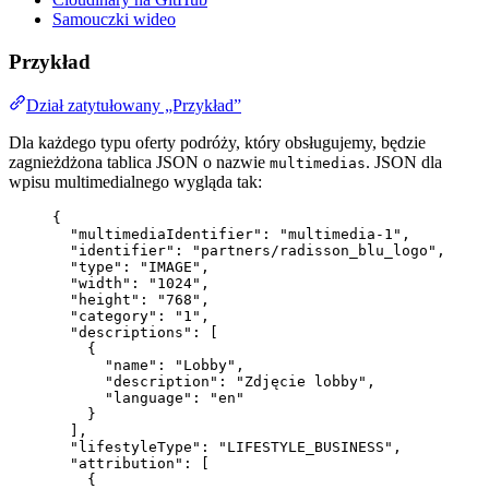
Samouczki wideo
Przykład
Dział zatytułowany „Przykład”
Dla każdego typu oferty podróży, który obsługujemy, będzie
zagnieżdżona tablica JSON o nazwie
. JSON dla
multimedias
wpisu multimedialnego wygląda tak:
{
"multimediaIdentifier"
: 
"
multimedia-1
"
,
"identifier"
: 
"
partners/radisson_blu_logo
"
,
"type"
: 
"
IMAGE
"
,
"width"
: 
"
1024
"
,
"height"
: 
"
768
"
,
"category"
: 
"
1
"
,
"descriptions"
: [
{
"name"
: 
"
Lobby
"
,
"description"
: 
"
Zdjęcie lobby
"
,
"language"
: 
"
en
"
}
],
"lifestyleType"
: 
"
LIFESTYLE_BUSINESS
"
,
"attribution"
: [
{