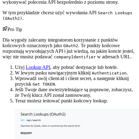
wykonywać polecenia API bezpośrednio z poziomu strony.
W tym przykładzie chcesz użyć wywołania API
Search Lookups
.
(OAuth2)
Pro Tip
Dla wygody zalecamy integratorom korzystanie z punktów
końcowych oznaczonych jako
. Te punkty końcowe
OAuth2
rozpoznają wywołujących API i już wiedzą, na jakim koncie jesteś,
więc nie musisz podawać
w adresach URL.
companyIdentifier
Użyj
Lookup API
, aby pobrać destynacje lub hotele.
W lewym pasku nawigacyjnym kliknij
.
Authentication
Wprowadź swój client-id i client secret, a następnie kliknij
przycisk
.
Get TOKEN
Jeśli Twoje dane uwierzytelniające są poprawne, zobaczysz,
że Twój klucz API został zastosowany.
Teraz możesz testować punkt końcowy lookup.