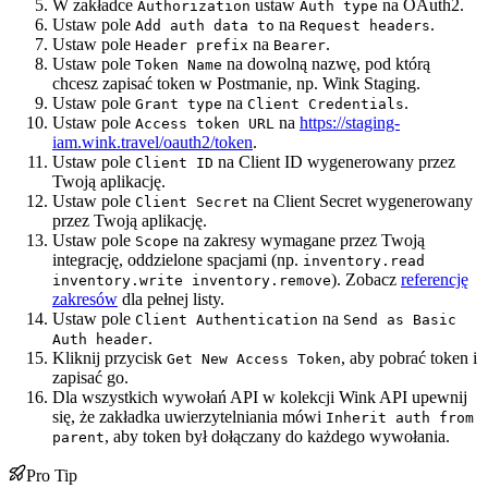
W zakładce
ustaw
na OAuth2.
Authorization
Auth type
Ustaw pole
na
.
Add auth data to
Request headers
Ustaw pole
na
.
Header prefix
Bearer
Ustaw pole
na dowolną nazwę, pod którą
Token Name
chcesz zapisać token w Postmanie, np. Wink Staging.
Ustaw pole
na
.
Grant type
Client Credentials
Ustaw pole
na
https://staging-
Access token URL
iam.wink.travel/oauth2/token
.
Ustaw pole
na Client ID wygenerowany przez
Client ID
Twoją aplikację.
Ustaw pole
na Client Secret wygenerowany
Client Secret
przez Twoją aplikację.
Ustaw pole
na zakresy wymagane przez Twoją
Scope
integrację, oddzielone spacjami (np.
inventory.read
). Zobacz
referencję
inventory.write inventory.remove
zakresów
dla pełnej listy.
Ustaw pole
na
Client Authentication
Send as Basic
.
Auth header
Kliknij przycisk
, aby pobrać token i
Get New Access Token
zapisać go.
Dla wszystkich wywołań API w kolekcji Wink API upewnij
się, że zakładka uwierzytelniania mówi
Inherit auth from
, aby token był dołączany do każdego wywołania.
parent
Pro Tip