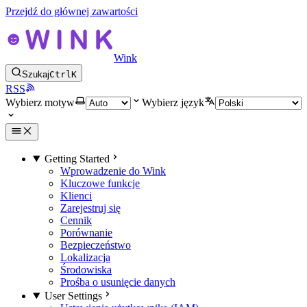
Przejdź do głównej zawartości
Wink
Szukaj
Ctrl
K
RSS
Wybierz motyw
Wybierz język
Getting Started
Wprowadzenie do Wink
Kluczowe funkcje
Klienci
Zarejestruj się
Cennik
Porównanie
Bezpieczeństwo
Lokalizacja
Środowiska
Prośba o usunięcie danych
User Settings