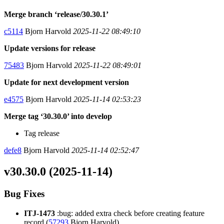
Merge branch ‘release/30.30.1’
c5114
Bjorn Harvold
2025-11-22 08:49:10
Update versions for release
75483
Bjorn Harvold
2025-11-22 08:49:01
Update for next development version
e4575
Bjorn Harvold
2025-11-14 02:53:23
Merge tag ‘30.30.0’ into develop
Tag release
defe8
Bjorn Harvold
2025-11-14 02:52:47
v30.30.0 (2025-11-14)
Bug Fixes
ITJ-1473
:bug: added extra check before creating feature
record (
57293
Bjorn Harvold)