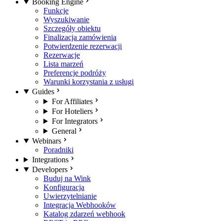
Booking Engine
Funkcje
Wyszukiwanie
Szczegóły obiektu
Finalizacja zamówienia
Potwierdzenie rezerwacji
Rezerwacje
Lista marzeń
Preferencje podróży
Warunki korzystania z usługi
Guides
For Affiliates
For Hoteliers
For Integrators
General
Webinars
Poradniki
Integrations
Developers
Buduj na Wink
Konfiguracja
Uwierzytelnianie
Integracja Webhooków
Katalog zdarzeń webhook