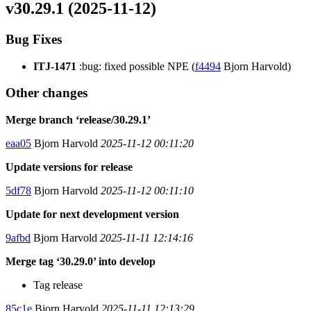
v30.29.1 (2025-11-12)
Bug Fixes
ITJ-1471
:bug: fixed possible NPE (
f4494
Bjorn Harvold)
Other changes
Merge branch ‘release/30.29.1’
eaa05
Bjorn Harvold
2025-11-12 00:11:20
Update versions for release
5df78
Bjorn Harvold
2025-11-12 00:11:10
Update for next development version
9afbd
Bjorn Harvold
2025-11-11 12:14:16
Merge tag ‘30.29.0’ into develop
Tag release
85c1e
Bjorn Harvold
2025-11-11 12:13:29