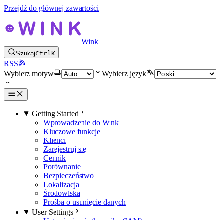
Przejdź do głównej zawartości
Wink
Szukaj
Ctrl
K
RSS
Wybierz motyw
Wybierz język
Getting Started
Wprowadzenie do Wink
Kluczowe funkcje
Klienci
Zarejestruj się
Cennik
Porównanie
Bezpieczeństwo
Lokalizacja
Środowiska
Prośba o usunięcie danych
User Settings