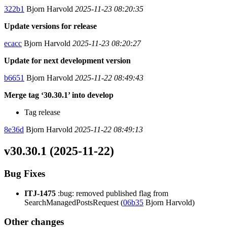
322b1
Bjorn Harvold
2025-11-23 08:20:35
Update versions for release
ecacc
Bjorn Harvold
2025-11-23 08:20:27
Update for next development version
b6651
Bjorn Harvold
2025-11-22 08:49:43
Merge tag ‘30.30.1’ into develop
Tag release
8e36d
Bjorn Harvold
2025-11-22 08:49:13
v30.30.1 (2025-11-22)
Bug Fixes
ITJ-1475
:bug: removed published flag from
SearchManagedPostsRequest (
06b35
Bjorn Harvold)
Other changes