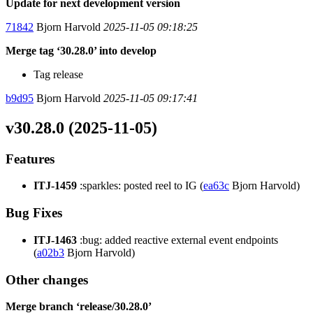
Update for next development version
71842
Bjorn Harvold
2025-11-05 09:18:25
Merge tag ‘30.28.0’ into develop
Tag release
b9d95
Bjorn Harvold
2025-11-05 09:17:41
v30.28.0 (2025-11-05)
Features
ITJ-1459
:sparkles: posted reel to IG (
ea63c
Bjorn Harvold)
Bug Fixes
ITJ-1463
:bug: added reactive external event endpoints
(
a02b3
Bjorn Harvold)
Other changes
Merge branch ‘release/30.28.0’