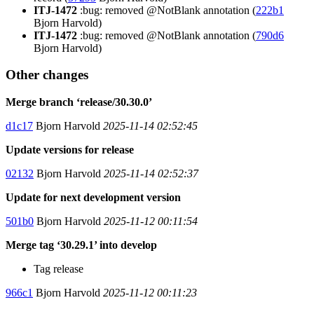
ITJ-1472
:bug: removed @NotBlank annotation (
222b1
Bjorn Harvold)
ITJ-1472
:bug: removed @NotBlank annotation (
790d6
Bjorn Harvold)
Other changes
Merge branch ‘release/30.30.0’
d1c17
Bjorn Harvold
2025-11-14 02:52:45
Update versions for release
02132
Bjorn Harvold
2025-11-14 02:52:37
Update for next development version
501b0
Bjorn Harvold
2025-11-12 00:11:54
Merge tag ‘30.29.1’ into develop
Tag release
966c1
Bjorn Harvold
2025-11-12 00:11:23