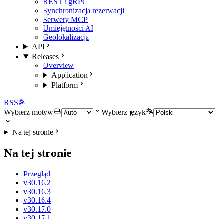
REST i gRPC
Synchronizacja rezerwacji
Serwery MCP
Umiejętności AI
Geolokalizacja
API
Releases
Overview
Application
Platform
RSS
Wybierz motyw
Wybierz język
Na tej stronie
Na tej stronie
Przegląd
v30.16.2
v30.16.3
v30.16.4
v30.17.0
v30.17.1