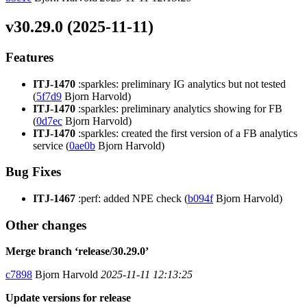
v30.29.0 (2025-11-11)
Features
ITJ-1470
:sparkles: preliminary IG analytics but not tested
(
5f7d9
Bjorn Harvold)
ITJ-1470
:sparkles: preliminary analytics showing for FB
(
0d7ec
Bjorn Harvold)
ITJ-1470
:sparkles: created the first version of a FB analytics
service (
0ae0b
Bjorn Harvold)
Bug Fixes
ITJ-1467
:perf: added NPE check (
b094f
Bjorn Harvold)
Other changes
Merge branch ‘release/30.29.0’
c7898
Bjorn Harvold
2025-11-11 12:13:25
Update versions for release