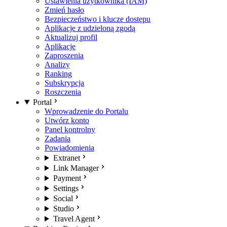
Ustawienia użytkownika (IAM)
Zmień hasło
Bezpieczeństwo i klucze dostępu
Aplikacje z udzieloną zgodą
Aktualizuj profil
Aplikacje
Zaproszenia
Analizy
Ranking
Subskrypcja
Roszczenia
Portal
Wprowadzenie do Portalu
Utwórz konto
Panel kontrolny
Zadania
Powiadomienia
Extranet
Link Manager
Payment
Settings
Social
Studio
Travel Agent