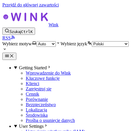
Przejdź do głównej zawartości
Wink
Szukaj
Ctrl
K
RSS
Wybierz motyw
Wybierz język
Getting Started
Wprowadzenie do Wink
Kluczowe funkcje
Klienci
Zarejestruj się
Cennik
Porównanie
Bezpieczeństwo
Lokalizacja
Środowiska
Prośba o usunięcie danych
User Settings