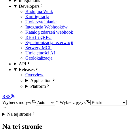
Integrations
Developers
Buduj na Wink
Konfiguracja
Uwierzytelnianie
Integracja Webhooków
Katalog zdarzeń webhook
REST i gRPC
Synchronizacja rezerwacji
Serwery MCP
Umiejętności AI
Geolokalizacja
API
Releases
Overview
Application
Platform
RSS
Wybierz motyw
Wybierz język
Na tej stronie
Na tej stronie