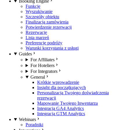
Booking Engine
Funkcje
Wyszukiwanie
Szczegóły obiektu
Finalizacja zamówienia
Potwierdzenie rezerwacji
Rezerwacje
Lista marzeń
Preferencje podróży
Warunki korzystania z usługi
Guides
For Affiliates
For Hoteliers
For Integrators
General
Krótkie wprowadzenie
Insight dla początkujących
Personalizacja Twojego doświadczenia
rezerwacji
Mapowanie Twojego Inwentarza
Integracja GA4 Analytics
Integracja GTM Analytics
Webinars
Poradniki