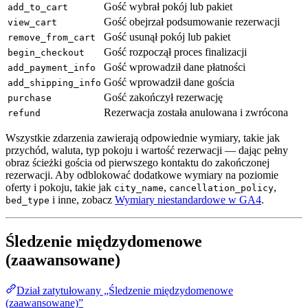
Gość wybrał pokój lub pakiet
add_to_cart
Gość obejrzał podsumowanie rezerwacji
view_cart
Gość usunął pokój lub pakiet
remove_from_cart
Gość rozpoczął proces finalizacji
begin_checkout
Gość wprowadził dane płatności
add_payment_info
Gość wprowadził dane gościa
add_shipping_info
Gość zakończył rezerwację
purchase
Rezerwacja została anulowana i zwrócona
refund
Wszystkie zdarzenia zawierają odpowiednie wymiary, takie jak
przychód, waluta, typ pokoju i wartość rezerwacji — dając pełny
obraz ścieżki gościa od pierwszego kontaktu do zakończonej
rezerwacji. Aby odblokować dodatkowe wymiary na poziomie
oferty i pokoju, takie jak
,
,
city_name
cancellation_policy
i inne, zobacz
Wymiary niestandardowe w GA4
.
bed_type
Śledzenie międzydomenowe
(zaawansowane)
Dział zatytułowany „Śledzenie międzydomenowe
(zaawansowane)”