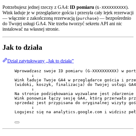
Potrzebujesz jednej rzeczy z GA4:
ID pomiaru
(
).
G-XXXXXXXXXX
Wink ładuje je w przeglądarce gościa i przesyła cały lejek rezerwacji
— włącznie z zakończoną rezerwacją (
) — bezpośrednio
purchase
do Twojej usługi GA4. Nie trzeba tworzyć sekretu API ani nic
instalować na własnej stronie.
Jak to działa
Dział zatytułowany „Jak to działa”
Wprowadzasz swoje ID pomiaru (G-XXXXXXXXXX) w port
↓
Wink ładuje Twoje GA4 w przeglądarce gościa i prze
(widoki, koszyk, finalizacja) do Twojej usługi GA4
↓
Na stronie podziękowania wyzwalane jest zdarzenie 
Wink ponownie łączy sesję GA4, którą przerwało prz
sprzedaż jest przypisana do oryginalnej wizyty goś
↓
Logujesz się na analytics.google.com i widzisz peł