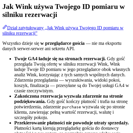
Jak Wink używa Twojego ID pomiaru w
silniku rezerwacji
Dział zatytułowany „Jak Wink używa Twojego ID pomiaru w
silniku rezerwacji”
Wszystko dzieje się
w przeglądarce gościa
— nie ma eksportu
danych serwer-serwer ani sekretu API.
Twoje GA4 ładuje się na stronach rezerwacji.
Gdy gość
przegląda Twoją ofertę w silniku rezerwacji Wink, Wink
ładuje Twoje ID pomiaru w jego przeglądarce obok własnych
analiz Wink, korzystając z tych samych wspólnych danych.
Zdarzenia przeglądania — wyszukiwania, widoki pokoi,
koszyk, finalizacja — przesyłane są do Twojej usługi GA4 w
czasie rzeczywistym.
Zakończona rezerwacja wyzwala zdarzenie na stronie
podziękowania.
Gdy gość kończy płatność i trafia na stronę
potwierdzenia, zdarzenie
wyzwala się po stronie
purchase
klienta, zawierając pełną wartość rezerwacji, walutę i
szczegóły pokoju.
Przekierowanie płatności nie powoduje utraty sprzedaży.
Płatności kartą kierują przeglądarkę gościa do dostawcy