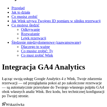
Przegląd
Jak to działa
Co musisz zrobić
Jak Wink używa Twojego ID pomiaru w silniku rezerwacji
Co możesz śledzić
Odkrywanie
Rozważanie
Lejek rezerwacji
Śledzenie międzydomenowe (zaawansowane)
Dlaczego to ważne
Co musisz zrobić: Ty
Co musi zrobić Wink
Integracja GA4 Analytics
Łącząc swoją usługę Google Analytics 4 z Wink, Twoje zdarzenia
rezerwacji — od przeglądania pokoi aż po zakończone rezerwacje
— są automatycznie przesyłane do Twojego własnego pulpitu GA4
obok własnych analiz Wink. Bez kodu, bez technicznej konfiguracji
po Twojej stronie.
Wskazówka