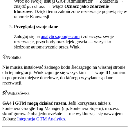
Wróć do swojej usługi GA4: Administrator → Zdarzenia →
znajdź
→ włącz
Oznacz jako zdarzenie
purchase
kluczowe
. Dzięki temu zakończone rezerwacje pojawią się w
raporcie Konwersji.
Przeglądaj swoje dane
Zaloguj się na
analytics.google.com
i zobaczysz swoje
rezerwacje, przychody oraz lejek gościa — wszystko
śledzone automatycznie przez Wink.
Notatka
Nie musisz instalować żadnego kodu śledzącego na własnej stronie
dla tej integracji. Wink zajmuje się wszystkim — Twoje ID pomiaru
to po prostu miejsce docelowe, do którego wysyłane są dane
rezerwacji.
Wskazówka
GA4 i GTM mogą działać razem.
Jeśli korzystasz także z
kontenera Google Tag Manager (np. kontenera Sojern), możesz
skonfigurować oba jednocześnie — nie wykluczają się nawzajem.
Zobacz
Integracja GTM Analytics
.