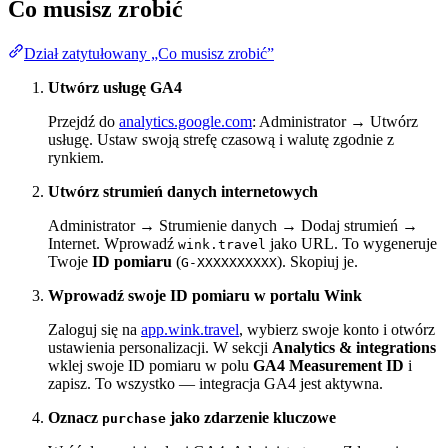
Co musisz zrobić
Dział zatytułowany „Co musisz zrobić”
Utwórz usługę GA4
Przejdź do
analytics.google.com
: Administrator → Utwórz
usługę. Ustaw swoją strefę czasową i walutę zgodnie z
rynkiem.
Utwórz strumień danych internetowych
Administrator → Strumienie danych → Dodaj strumień →
Internet. Wprowadź
jako URL. To wygeneruje
wink.travel
Twoje
ID pomiaru
(
). Skopiuj je.
G-XXXXXXXXXX
Wprowadź swoje ID pomiaru w portalu Wink
Zaloguj się na
app.wink.travel
, wybierz swoje konto i otwórz
ustawienia personalizacji. W sekcji
Analytics & integrations
wklej swoje ID pomiaru w polu
GA4 Measurement ID
i
zapisz. To wszystko — integracja GA4 jest aktywna.
Oznacz
jako zdarzenie kluczowe
purchase