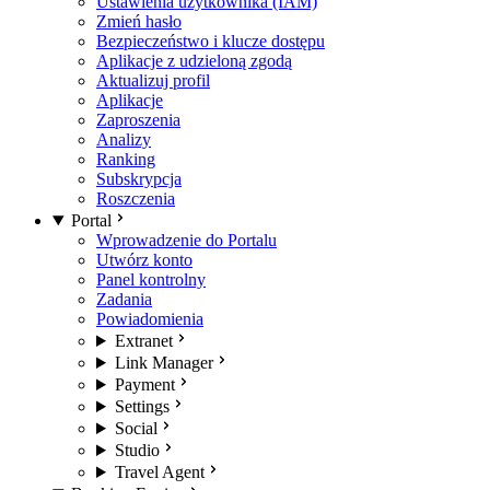
Ustawienia użytkownika (IAM)
Zmień hasło
Bezpieczeństwo i klucze dostępu
Aplikacje z udzieloną zgodą
Aktualizuj profil
Aplikacje
Zaproszenia
Analizy
Ranking
Subskrypcja
Roszczenia
Portal
Wprowadzenie do Portalu
Utwórz konto
Panel kontrolny
Zadania
Powiadomienia
Extranet
Link Manager
Payment
Settings
Social
Studio
Travel Agent