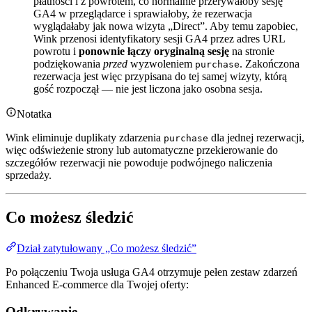
płatności i z powrotem, co normalnie przerywałoby sesję
GA4 w przeglądarce i sprawiałoby, że rezerwacja
wyglądałaby jak nowa wizyta „Direct”. Aby temu zapobiec,
Wink przenosi identyfikatory sesji GA4 przez adres URL
powrotu i
ponownie łączy oryginalną sesję
na stronie
podziękowania
przed
wyzwoleniem
. Zakończona
purchase
rezerwacja jest więc przypisana do tej samej wizyty, którą
gość rozpoczął — nie jest liczona jako osobna sesja.
Notatka
Wink eliminuje duplikaty zdarzenia
dla jednej rezerwacji,
purchase
więc odświeżenie strony lub automatyczne przekierowanie do
szczegółów rezerwacji nie powoduje podwójnego naliczenia
sprzedaży.
Co możesz śledzić
Dział zatytułowany „Co możesz śledzić”
Po połączeniu Twoja usługa GA4 otrzymuje pełen zestaw zdarzeń
Enhanced E-commerce dla Twojej oferty:
Odkrywanie