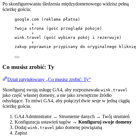
Po skonfigurowaniu śledzenia międzydomenowego widzisz pełną
ścieżkę gościa:
google.com (reklama płatna)
↓
Twoja strona (gość przegląda pokoje)
↓
wink.travel (gość wybiera pokój i rezerwuje)
↓
zakup poprawnie przypisany do oryginalnego kliknię
Co musisz zrobić: Ty
Dział zatytułowany „Co musisz zrobić: Ty”
Skonfiguruj swoją usługę GA4, aby rozpoznawała
wink.travel
jako część własnej domeny, a nie jako zewnętrzne źródło
odsyłające. To mówi GA4, aby połączył dwie sesje w jedną ciągłą
ścieżkę gościa.
GA4 Administrator → Strumienie danych → Twój strumień
Konfiguracja ustawień tagów →
Konfiguruj swoje domeny
Dodaj
jako domenę powiązaną
wink.travel
Zapisz